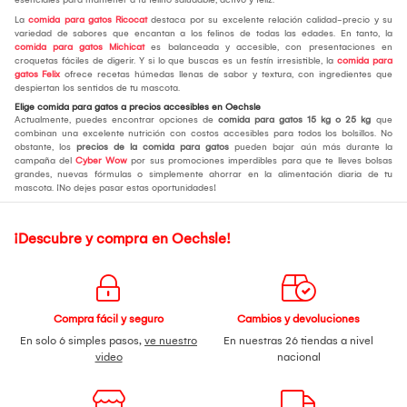
La
comida para gatos Ricocat
destaca por su excelente relación calidad-precio y su
variedad de sabores que encantan a los felinos de todas las edades. En tanto, la
comida para gatos Michicat
es balanceada y accesible, con presentaciones en
croquetas fáciles de digerir. Y si lo que buscas es un festín irresistible, la
comida para
gatos Felix
ofrece recetas húmedas llenas de sabor y textura, con ingredientes que
despiertan los sentidos de tu mascota.
Elige comida para gatos a precios accesibles en Oechsle
Actualmente, puedes encontrar opciones de
comida para gatos 15 kg o 25 kg
que
combinan una excelente nutrición con costos accesibles para todos los bolsillos. No
obstante, los
precios de la comida para gatos
pueden bajar aún más durante la
campaña del
Cyber Wow
por sus promociones imperdibles para que te lleves bolsas
grandes, nuevas fórmulas o simplemente ahorrar en la alimentación diaria de tu
mascota. ¡No dejes pasar estas oportunidades!
¡Descubre y compra en Oechsle!
Compra fácil y seguro
Cambios y devoluciones
En solo 6 simples pasos,
ve nuestro
En nuestras 26 tiendas a nivel
video
nacional