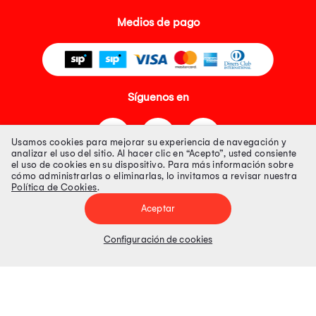
Medios de pago
Síguenos en
Usamos cookies para mejorar su experiencia de navegación y
analizar el uso del sitio. Al hacer clic en “Acepto”, usted consiente
el uso de cookies en su dispositivo. Para más información sobre
cómo administrarlas o eliminarlas, lo invitamos a revisar nuestra
Política de Cookies
.
Tienda 100% Segura
Aceptar
Tiendas Peruanas S.A. R.U.C. Nº 20493020618. Todos los derechos
reservados. Av. Aviación 2405 Piso 3, San Borja
Configuración de cookies
Precios disponibles solo en www.oechsle.pe. Precios online publicados
pueden incluir descuento adicional. Precios sujetos a variaciones sin
previo aviso. Productos sujetos a disponibilidad de stock
El Oficial de Protección de Datos Personales de Tiendas Peruanas S.A.
identificada con RUC No. 20493020618 es el señor Juan Diego Gavelan
Zegarra identificado con D.N.I. N° 45218133, cuyo correo corporativo de
contacto es
oficial.protecciondedatos@oechsle.pe