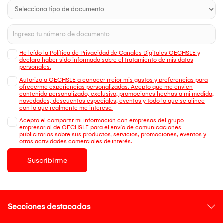
He leído la Política de Privacidad de Canales Digitales OECHSLE y
declaro haber sido informado sobre el tratamiento de mis datos
personales.
Autorizo a OECHSLE a conocer mejor mis gustos y preferencias para
ofrecerme experiencias personalizadas. Acepto que me envien
contenido personalizado, exclusivo, promociones hechas a mi medida,
novedades, descuentos especiales, eventos y todo lo que se alinee
con lo que realmente me interesa.
Acepto el compartir mi información con empresas del grupo
empresarial de OECHSLE para el envío de comunicaciones
publicitarias sobre sus productos, servicios, promociones, eventos y
otras actividades comerciales de interés.
Suscribirme
Secciones destacadas