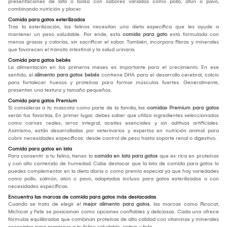
presentaciones de lata o bolsa con sabores variados como pollo, atún o pavo,
combinando nutrición y placer.
Comida para gatos esterilizados
Tras la esterilización, los felinos necesitan una dieta específica que les ayude a
mantener un peso saludable. Por ende, esta
comida para gato
está formulada con
menos grasas y calorías, sin sacrificar el sabor. También, incorpora fibras y minerales
que favorecen el tránsito intestinal y la salud urinaria.
Comida para gatos bebés
La alimentación en los primeros meses es importante para el crecimiento. En ese
sentido, el
alimento para gatos bebés
contiene DHA para el desarrollo cerebral, calcio
para fortalecer huesos y proteínas para formar músculos fuertes. Generalmente,
presentan una textura y tamaño pequeños.
Comida para gatos Premium
Si consideras a tu mascota como parte de la familia, las
comidas Premium para gatos
serán tus favoritas. En primer lugar, debes saber que utiliza ingredientes seleccionados
como carnes reales, arroz integral, aceites esenciales y sin aditivos artificiales.
Asimismo, están desarrolladas por veterinarios y expertos en nutrición animal para
cubrir necesidades específicas: desde control de peso hasta soporte renal o digestivo.
Comida para gatos en lata
Para consentir a tu felino, tienes la
comida en lata para gatos
que es rica en proteínas
y con alto contenido de humedad. Cabe destacar que la lata de comida para gatos lo
puedes complementar en la dieta diaria o como premio especial ya que hay variedades
como pollo, salmón, atún o pavo, adaptadas incluso para gatos esterilizados o con
necesidades específicas.
Encuentra las marcas de comida para gatos más destacadas
Cuando se trata de elegir el
mejor alimento para gatos
, las marcas como Ricocat,
Michicat y Felix se posicionan como opciones confiables y deliciosas. Cada una ofrece
fórmulas equilibradas que combinan proteínas de alta calidad con vitaminas y minerales
esenciales para mantener a tu felino saludable, activo y feliz.