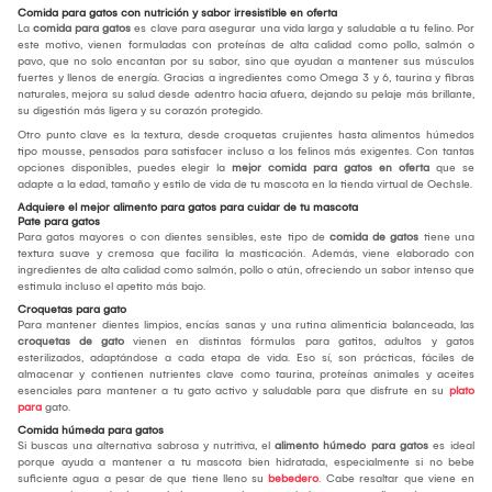
Comida para gatos con nutrición y sabor irresistible en oferta
La
comida para gatos
es clave para asegurar una vida larga y saludable a tu felino. Por
este motivo, vienen formuladas con proteínas de alta calidad como pollo, salmón o
pavo, que no solo encantan por su sabor, sino que ayudan a mantener sus músculos
fuertes y llenos de energía. Gracias a ingredientes como Omega 3 y 6, taurina y fibras
naturales, mejora su salud desde adentro hacia afuera, dejando su pelaje más brillante,
su digestión más ligera y su corazón protegido.
Otro punto clave es la textura, desde croquetas crujientes hasta alimentos húmedos
tipo mousse, pensados para satisfacer incluso a los felinos más exigentes. Con tantas
opciones disponibles, puedes elegir la
mejor comida para gatos
en oferta
que se
adapte a la edad, tamaño y estilo de vida de tu mascota en la tienda virtual de Oechsle.
Adquiere el mejor alimento para gatos para cuidar de tu mascota
Pate para gatos
Para gatos mayores o con dientes sensibles, este tipo de
comida de gatos
tiene una
textura suave y cremosa que facilita la masticación. Además, viene elaborado con
ingredientes de alta calidad como salmón, pollo o atún, ofreciendo un sabor intenso que
estimula incluso el apetito más bajo.
Croquetas para gato
Para mantener dientes limpios, encías sanas y una rutina alimenticia balanceada, las
croquetas de gato
vienen en distintas fórmulas para gatitos, adultos y gatos
esterilizados, adaptándose a cada etapa de vida. Eso sí, son prácticas, fáciles de
almacenar y contienen nutrientes clave como taurina, proteínas animales y aceites
esenciales para mantener a tu gato activo y saludable para que disfrute en su
plato
para
gato.
Comida húmeda para gatos
Si buscas una alternativa sabrosa y nutritiva, el
alimento húmedo para gatos
es ideal
porque ayuda a mantener a tu mascota bien hidratada, especialmente si no bebe
suficiente agua a pesar de que tiene lleno su
bebedero
. Cabe resaltar que viene en