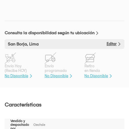
Consulta la disponibilidad según tu ubicación
San Borja, Lima
Editar
Envío Hoy
Envío
Retiro
(Recibe HOY)
programado
en tienda
No Disponible
No Disponible
No Disponible
Características
Vendido y
despachado
Oechsle
por