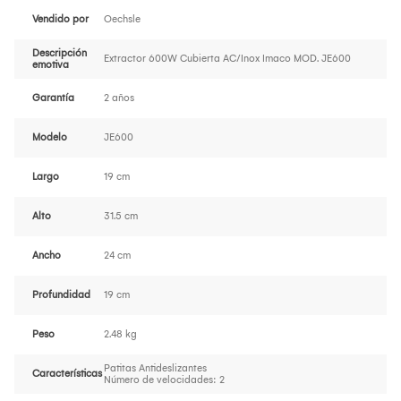
Vendido por
Oechsle
Descripción
Extractor 600W Cubierta AC/Inox Imaco MOD. JE600
emotiva
Garantía
2 años
Modelo
JE600
Largo
19 cm
Alto
31.5 cm
Ancho
24 cm
Profundidad
19 cm
Peso
2.48 kg
Patitas Antideslizantes
Características
Número de velocidades: 2