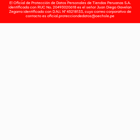
El Oficial de Protección de Datos Personales de Tiendas Peruanas S.A.
identificada con RUC No. 20493020618 es el señor Juan Diego Gavelan
Zegarra identificado con D.N.I. N° 45218133, cuyo correo corporativo de
contacto es
oficial.protecciondedatos@oechsle.pe