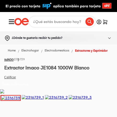
¿Dónde te gustaría recibir tu pedido?
Home
Electrohogar
Electrodomesticos
Extractores y Exprimidor
2316739
IMACO
Extractor Imaco JE1084 1000W Blanco
Todos los Productos