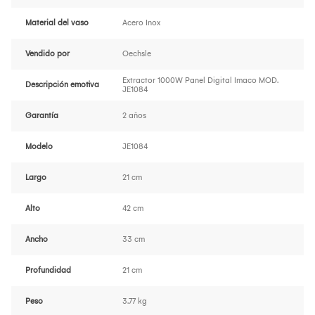
Material del vaso
Acero Inox
Vendido por
Oechsle
Extractor 1000W Panel Digital Imaco MOD.
Descripción emotiva
JE1084
Garantía
2 años
Modelo
JE1084
Largo
21 cm
Alto
42 cm
Ancho
33 cm
Profundidad
21 cm
Peso
3.77 kg