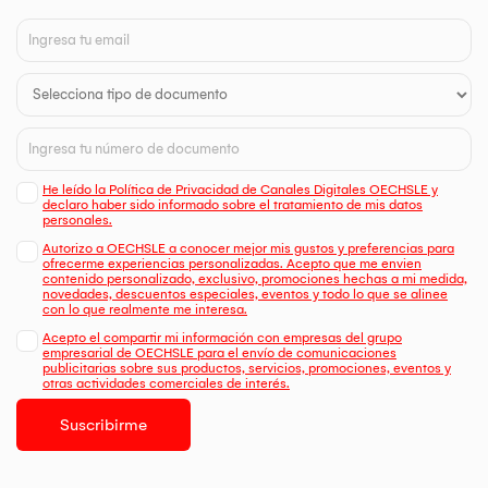
He leído la Política de Privacidad de Canales Digitales OECHSLE y
declaro haber sido informado sobre el tratamiento de mis datos
personales.
Autorizo a OECHSLE a conocer mejor mis gustos y preferencias para
ofrecerme experiencias personalizadas. Acepto que me envien
contenido personalizado, exclusivo, promociones hechas a mi medida,
novedades, descuentos especiales, eventos y todo lo que se alinee
con lo que realmente me interesa.
Acepto el compartir mi información con empresas del grupo
empresarial de OECHSLE para el envío de comunicaciones
publicitarias sobre sus productos, servicios, promociones, eventos y
otras actividades comerciales de interés.
Suscribirme