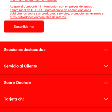
Acepto el compartir mi información con empresas del grupo
empresarial de OECHSLE para el envío de comunicaciones
publicitarias sobre sus productos, servicios, promociones, eventos y
otras actividades comerciales de interés.
Suscribirme
Secciones destacadas
Servicio al Cliente
Sobre Oechsle
Tarjeta oh!