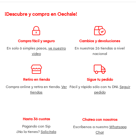
¡Descubre y compra en Oechsle!
Compra fácil y seguro
Cambios y devoluciones
En solo 6 simples pasos,
ve nuestro
En nuestras 26 tiendas a nivel
video
nacional
Retiro en tienda
Sigue tu pedido
Compra online y retira en tienda.
Ver
Fácil y rápido sólo con tu DNI.
Seguir
tiendas
pedido
Hasta 36 cuotas
Chatea con nosotros
Pagando con Sip
Escríbenos a nuestro
Whatsapp
¿No la tienes?
Solicítala
Chat