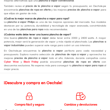
mejores alternativas que una
plancha a vapor convencional
.
También revisa el
precio de la plancha a vapor
según tu presupuesto; en Oechsle.pe
encontrarás
planchas de ropa en oferta
y los mejores
precios de plancha a vapor
para
que elijas sin gastar de más.
¿Cuál es la mejor marca de plancha a vapor para ropa?
La
plancha a vapor Philips
es una de las mejores opciones del mercado. Sus modelos
destacan por su potencia, durabilidad y tecnología de vapor avanzada, convirtiéndola
en una de las
planchas para ropa
más recomendadas.
¿Cuántos watts debe tener una buena plancha de vapor?
Una buena
plancha de ropa a vapor
debe tener entre 2000 y 2800 watts. A mayor
potencia, mejor será la generación de vapor y más rápido el planchado. Las
planchas a
vapor industriales
pueden superar este rango para cubrir un uso intensivo.
En Oechsle.pe encuentras la
plancha a vapor
perfecta para cada necesidad y
presupuesto. Explora nuestra selección de
planchas de ropa a vapor
y aprovecha los
mejores
precios de plancha a vapor
todo el año. Además, durante campañas como
Cyber Wow
y
Black Friday
podrás encontrar
planchas de ropa en oferta
con
descuentos exclusivos. No esperes más para conseguir tu
plancha a vapor para ropa
al
mejor precio.
¡Descubre y compra en Oechsle!
Compra fácil y seguro
Cambios y devoluciones