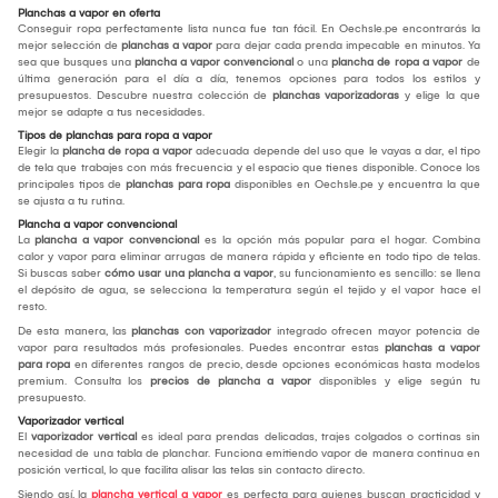
Planchas a vapor en oferta
Conseguir ropa perfectamente lista nunca fue tan fácil. En Oechsle.pe encontrarás la
mejor selección de
planchas a vapor
para dejar cada prenda impecable en minutos. Ya
sea que busques una
plancha a vapor convencional
o una
plancha de ropa a vapor
de
última generación para el día a día, tenemos opciones para todos los estilos y
presupuestos. Descubre nuestra colección de
planchas vaporizadoras
y elige la que
mejor se adapte a tus necesidades.
Tipos de planchas para ropa a vapor
Elegir la
plancha de ropa a vapor
adecuada depende del uso que le vayas a dar, el tipo
de tela que trabajes con más frecuencia y el espacio que tienes disponible. Conoce los
principales tipos de
planchas para ropa
disponibles en Oechsle.pe y encuentra la que
se ajusta a tu rutina.
Plancha a vapor convencional
La
plancha a vapor convencional
es la opción más popular para el hogar. Combina
calor y vapor para eliminar arrugas de manera rápida y eficiente en todo tipo de telas.
Si buscas saber
cómo usar una plancha a vapor
, su funcionamiento es sencillo: se llena
el depósito de agua, se selecciona la temperatura según el tejido y el vapor hace el
resto.
De esta manera, las
planchas con vaporizador
integrado ofrecen mayor potencia de
vapor para resultados más profesionales. Puedes encontrar estas
planchas a vapor
para ropa
en diferentes rangos de precio, desde opciones económicas hasta modelos
premium. Consulta los
precios de plancha a vapor
disponibles y elige según tu
presupuesto.
Vaporizador vertical
El
vaporizador vertical
es ideal para prendas delicadas, trajes colgados o cortinas sin
necesidad de una tabla de planchar. Funciona emitiendo vapor de manera continua en
posición vertical, lo que facilita alisar las telas sin contacto directo.
Siendo así, la
plancha vertical a vapor
es perfecta para quienes buscan practicidad y