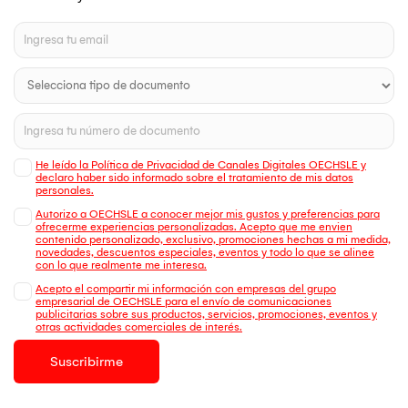
He leído la Política de Privacidad de Canales Digitales OECHSLE y
declaro haber sido informado sobre el tratamiento de mis datos
personales.
Autorizo a OECHSLE a conocer mejor mis gustos y preferencias para
ofrecerme experiencias personalizadas. Acepto que me envien
contenido personalizado, exclusivo, promociones hechas a mi medida,
novedades, descuentos especiales, eventos y todo lo que se alinee
con lo que realmente me interesa.
Acepto el compartir mi información con empresas del grupo
empresarial de OECHSLE para el envío de comunicaciones
publicitarias sobre sus productos, servicios, promociones, eventos y
otras actividades comerciales de interés.
Suscribirme