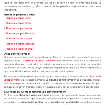
rapidez, especialmente en prendas que no se pueden colocar en superficie plana. Es
una alternativa moderna y eficaz dentro de las
planchas vaporizadoras
que ofrece
Oechsle.pe.
Marcas de planchas a vapor
-
Plancha a vapor Oster
-
Plancha a vapor Philips
-
Plancha a vapor Imaco
-
Plancha a vapor Electrolux
-
Plancha Taurus a vapor
-
Plancha a vapor Blackline
-
Plancha a vapor Thomas
Otras planchas a vapor
Si tienes necesidades más específicas, en Oechsle.pe también encontrarás opciones
especializadas. La
plancha a vapor industrial
está diseñada para un uso intensivo y
continuo, ideal para sastrerías, lavanderías o negocios donde se trabaja con grandes
volúmenes de ropa. Ofrece mayor potencia, depósitos de agua de mayor capacidad y
una durabilidad superior frente a las planchas de uso doméstico.
Por otro lado, si necesitas practicidad para viajes o espacios reducidos, la
plancha de
vapor portátil
es la solución perfecta. La
plancha portátil a vapor
es compacta, liviana y
fácil de transportar sin renunciar a la eficacia del vapor. Es una excelente elección para
quienes se mueven frecuentemente y quieren mantener su ropa siempre presentable.
¿Qué tener en cuenta al comprar una plancha a vapor?
Al elegir una
plancha a vapor para ropa
considera la potencia de vapor, la capacidad
del depósito de agua, el tipo de suela y las temperaturas disponibles. Si necesitas mayor
versatilidad, un
vaporizador vertical
o una
plancha con vaporizador
portátil pueden ser