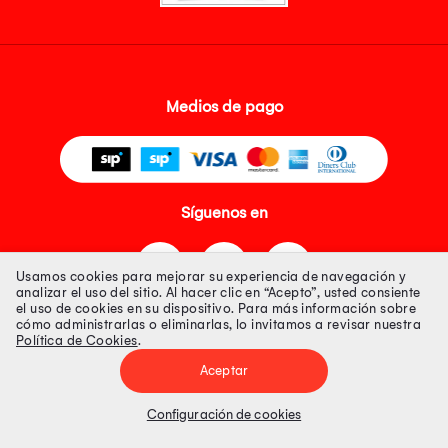
Medios de pago
Síguenos en
Usamos cookies para mejorar su experiencia de navegación y
analizar el uso del sitio. Al hacer clic en “Acepto”, usted consiente
el uso de cookies en su dispositivo. Para más información sobre
cómo administrarlas o eliminarlas, lo invitamos a revisar nuestra
Política de Cookies
.
Tienda 100% Segura
Aceptar
Tiendas Peruanas S.A. R.U.C. Nº 20493020618. Todos los derechos
reservados. Av. Aviación 2405 Piso 3, San Borja
Configuración de cookies
Precios disponibles solo en www.oechsle.pe. Precios online publicados
pueden incluir descuento adicional. Precios sujetos a variaciones sin