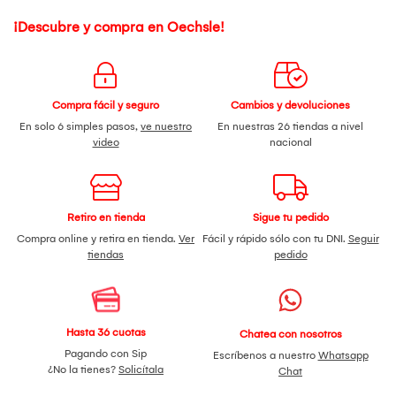
¡Descubre y compra en Oechsle!
Compra fácil y seguro
Cambios y devoluciones
En solo 6 simples pasos,
ve nuestro
En nuestras 26 tiendas a nivel
video
nacional
Retiro en tienda
Sigue tu pedido
Compra online y retira en tienda.
Ver
Fácil y rápido sólo con tu DNI.
Seguir
tiendas
pedido
Hasta 36 cuotas
Chatea con nosotros
Pagando con Sip
Escríbenos a nuestro
Whatsapp
¿No la tienes?
Solicítala
Chat