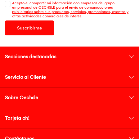
Acepto el compartir mi información con empresas del grupo
empresarial de OECHSLE para el envío de comunicaciones
publicitarias sobre sus productos, servicios, promociones, eventos y
otras actividades comerciales de interés.
Suscribirme
Secciones destacadas
Servicio al Cliente
Sobre Oechsle
Tarjeta oh!
Contáctanos