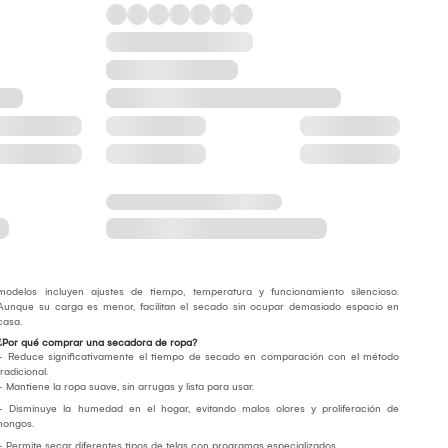
modelos incluyen ajustes de tiempo, temperatura y funcionamiento silencioso.
Aunque su carga es menor, facilitan el secado sin ocupar demasiado espacio en
casa.
¿Por qué comprar una secadora de ropa?
- Reduce significativamente el tiempo de secado en comparación con el método
tradicional.
- Mantiene la ropa suave, sin arrugas y lista para usar.
- Disminuye la humedad en el hogar, evitando malos olores y proliferación de
hongos.
- Permite secar diferentes tipos de telas con programas especializados.