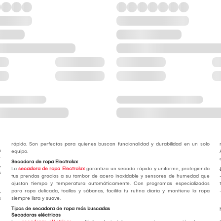
rápido. Son perfectas para quienes buscan funcionalidad y durabilidad en un solo
n
equipo.
r
Secadora de ropa Electrolux
,
La
secadora de ropa Electrolux
garantiza un secado rápido y uniforme, protegiendo
s
tus prendas gracias a su tambor de acero inoxidable y sensores de humedad que
ajustan tiempo y temperatura automáticamente. Con programas especializados
,
para ropa delicada, toallas y sábanas, facilita tu rutina diaria y mantiene la ropa
s
siempre lista y suave.
Tipos de secadora de ropa más buscadas
Secadoras eléctricas