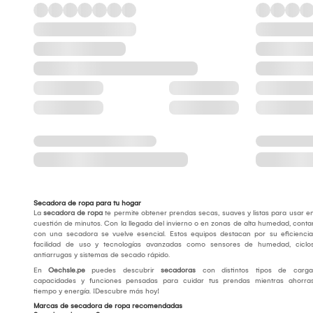
Secadora de ropa para tu hogar
La
secadora de ropa
te permite obtener prendas secas, suaves y listas para usar e
cuestión de minutos. Con la llegada del invierno o en zonas de alta humedad, conta
con una secadora se vuelve esencial. Estos equipos destacan por su eficiencia
facilidad de uso y tecnologías avanzadas como sensores de humedad, ciclo
antiarrugas y sistemas de secado rápido.
En
Oechsle.pe
puedes descubrir
secadoras
con distintos tipos de carga
capacidades y funciones pensadas para cuidar tus prendas mientras ahorra
tiempo y energía. ¡Descubre más hoy!
Marcas de secadora de ropa recomendadas