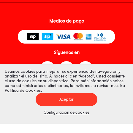
Medios de pago
Síguenos en
Usamos cookies para mejorar su experiencia de navegación y
analizar el uso del sitio. Al hacer clic en “Acepto”, usted consiente
el uso de cookies en su dispositivo. Para más información sobre
cómo administrarlas o eliminarlas, lo invitamos a revisar nuestra
Política de Cookies
.
Tienda 100% Segura
Aceptar
Tiendas Peruanas S.A. R.U.C. Nº 20493020618. Todos los derechos
reservados. Av. Aviación 2405 Piso 3, San Borja
Configuración de cookies
Precios disponibles solo en www.oechsle.pe. Precios online publicados
pueden incluir descuento adicional. Precios sujetos a variaciones sin
previo aviso. Productos sujetos a disponibilidad de stock
El Oficial de Protección de Datos Personales de Tiendas Peruanas S.A.
identificada con RUC No. 20493020618 es el señor Juan Diego Gavelan