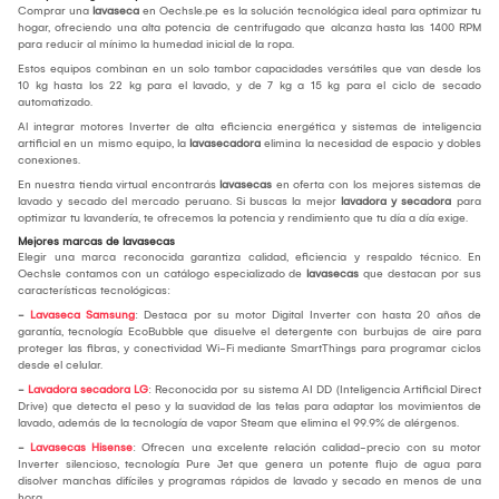
Comprar una
lavaseca
en Oechsle.pe es la solución tecnológica ideal para optimizar tu
hogar, ofreciendo una alta potencia de centrifugado que alcanza hasta las 1400 RPM
para reducir al mínimo la humedad inicial de la ropa.
Estos equipos combinan en un solo tambor capacidades versátiles que van desde los
10 kg hasta los 22 kg para el lavado, y de 7 kg a 15 kg para el ciclo de secado
automatizado.
Al integrar motores Inverter de alta eficiencia energética y sistemas de inteligencia
artificial en un mismo equipo, la
lavasecadora
elimina la necesidad de espacio y dobles
conexiones.
En nuestra tienda virtual encontrarás
lavasecas
en oferta con los mejores sistemas de
lavado y secado del mercado peruano. Si buscas la mejor
lavadora y secadora
para
optimizar tu lavandería, te ofrecemos la potencia y rendimiento que tu día a día exige.
Mejores marcas de lavasecas
Elegir una marca reconocida garantiza calidad, eficiencia y respaldo técnico. En
Oechsle contamos con un catálogo especializado de
lavasecas
que destacan por sus
características tecnológicas:
-
Lavaseca Samsung
: Destaca por su motor Digital Inverter con hasta 20 años de
garantía, tecnología EcoBubble que disuelve el detergente con burbujas de aire para
proteger las fibras, y conectividad Wi-Fi mediante SmartThings para programar ciclos
desde el celular.
-
Lavadora secadora LG
: Reconocida por su sistema AI DD (Inteligencia Artificial Direct
Drive) que detecta el peso y la suavidad de las telas para adaptar los movimientos de
lavado, además de la tecnología de vapor Steam que elimina el 99.9% de alérgenos.
-
Lavasecas Hisense
: Ofrecen una excelente relación calidad-precio con su motor
Inverter silencioso, tecnología Pure Jet que genera un potente flujo de agua para
disolver manchas difíciles y programas rápidos de lavado y secado en menos de una
hora.