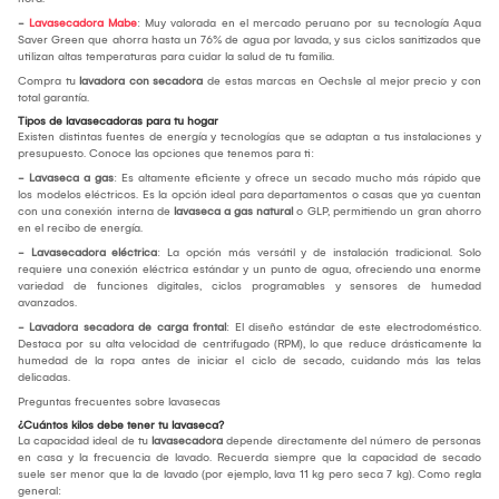
-
Lavasecadora Mabe
: Muy valorada en el mercado peruano por su tecnología Aqua
Saver Green que ahorra hasta un 76% de agua por lavada, y sus ciclos sanitizados que
utilizan altas temperaturas para cuidar la salud de tu familia.
Compra tu
lavadora con secadora
de estas marcas en Oechsle al mejor precio y con
total garantía.
Tipos de lavasecadoras para tu hogar
Existen distintas fuentes de energía y tecnologías que se adaptan a tus instalaciones y
presupuesto. Conoce las opciones que tenemos para ti:
- Lavaseca a gas
: Es altamente eficiente y ofrece un secado mucho más rápido que
los modelos eléctricos. Es la opción ideal para departamentos o casas que ya cuentan
con una conexión interna de
lavaseca a gas natural
o GLP, permitiendo un gran ahorro
en el recibo de energía.
- Lavasecadora eléctrica
: La opción más versátil y de instalación tradicional. Solo
requiere una conexión eléctrica estándar y un punto de agua, ofreciendo una enorme
variedad de funciones digitales, ciclos programables y sensores de humedad
avanzados.
- Lavadora secadora de carga frontal
: El diseño estándar de este electrodoméstico.
Destaca por su alta velocidad de centrifugado (RPM), lo que reduce drásticamente la
humedad de la ropa antes de iniciar el ciclo de secado, cuidando más las telas
delicadas.
Preguntas frecuentes sobre lavasecas
¿Cuántos kilos debe tener tu lavaseca?
La capacidad ideal de tu
lavasecadora
depende directamente del número de personas
en casa y la frecuencia de lavado. Recuerda siempre que la capacidad de secado
suele ser menor que la de lavado (por ejemplo, lava 11 kg pero seca 7 kg). Como regla
general: