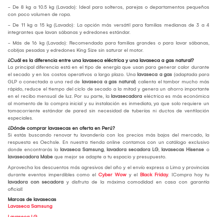
- De 8 kg a 10.5 kg (Lavado): Ideal para solteros, parejas o departamentos pequeños
con poco volumen de ropa.
- De 11 kg a 15 kg (Lavado): La opción más versátil para familias medianas de 3 a 4
integrantes que lavan sábanas y edredones estándar.
- Más de 16 kg (Lavado): Recomendada para familias grandes o para lavar sábanas,
cobijas pesadas y edredones King Size sin saturar el motor.
¿Cuál es la diferencia entre una lavaseca eléctrica y una lavaseca a gas natural?
La principal diferencia está en el tipo de energía que usan para generar calor durante
el secado y en los costos operativos a largo plazo. Una
lavaseca a gas
(adaptada para
GLP o conectada a una red de
lavaseca a gas natural
) calienta el tambor mucho más
rápido, reduce el tiempo del ciclo de secado a la mitad y genera un ahorro importante
en el recibo mensual de luz. Por su parte, la
lavasecadora
eléctrica es más económica
al momento de la compra inicial y su instalación es inmediata, ya que solo requiere un
tomacorriente estándar de pared sin necesidad de tuberías ni ductos de ventilación
especiales.
¿Dónde comprar lavasecas en oferta en Perú?
Si estás buscando renovar tu lavandería con los precios más bajos del mercado, la
respuesta es Oechsle. En nuestra tienda online contamos con un catálogo exclusivo
donde encontrarás la
lavaseca Samsung
,
lavadora secadora LG
,
lavasecas Hisense
o
lavasecadora Mabe
que mejor se adapte a tu espacio y presupuesto.
Aprovecha los descuentos más agresivos del año y el envío express a Lima y provincias
durante eventos imperdibles como el
Cyber Wow
y el
Black Friday
. ¡Compra hoy tu
lavadora con secadora
y disfruta de la máxima comodidad en casa con garantía
oficial!
Marcas de lavasecas
Lavaseca Samsung
Lavaseca LG