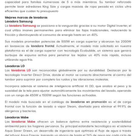
capacidad para familias numerosas de 5 a más miembros. Su tambor reforzado
permite lavar edredones King Size y cargas masivas de ropa pesada en ciclos ultra
eficientes que cuidan tu presupuesto
Mejores marcas de lavadoras
Lavadora Samsung
La
lavadora Samsung
se posiciona a la vanguardia gracias a su motor Digital Inverter, el
cual utiliza imanes permanentes para eliminar las fajas tradicionales, reduciendo la
fricción y disminuyendo el consumo de energía hasta en un 40%.
Sus modelos promedian potencias de 500W en carga superior y alcanzan los 2000W
en lavasecas de
lavadora frontal
. Actualmente, el modelo más solicitado en nuestra
plataforma es el de carga superior con tecnología Ecobubble, un sistema que genera
burbujas de espuma activa para penetrar los tejidos un 40% más rápido, incluso
utilizando agua fría.
Lavadoras LG
Las
lavadoras LG
son reconocidas globalmente por su durabilidad. Destacan por la
tecnología Inverter Direct Drive, donde el motor se conecta directamente al centro del
tambor para suprimir por completo los ruidos y las vibraciones molestas.
Incorpora además el sistema de inteligencia artificial AI DD, que analiza el peso y la
suavidad de la tela para ajustar automáticamente los movimientos del lavado, operando
con un rango de 450W a 1500W según las funciones activadas.
El modelo más buscado en el catálogo de
lavadoras en promoción
es el de carga
frontal con la función de lavado a vapor Steam, diseñada para eliminar el 99.9% de
alérgenos y bacterias.
Lavadoras Mabe
Las
lavadoras Mabe
ofrecen un balance óptimo entre resistencia y sostenibilidad
ambiental para los hogares peruanos. Su principal estandarte tecnológico es el sistema
Aqua Saver Green, un desarrollo de ingeniería que optimiza el flujo de agua a través
del infusor Aqua Energy, logrando un ahorro de hasta el 76% de agua por cada ciclo de