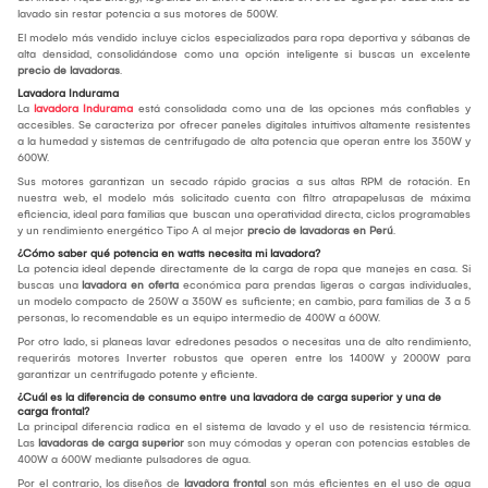
lavado sin restar potencia a sus motores de 500W.
El modelo más vendido incluye ciclos especializados para ropa deportiva y sábanas de
alta densidad, consolidándose como una opción inteligente si buscas un excelente
precio de lavadoras
.
Lavadora Indurama
La
lavadora Indurama
está consolidada como una de las opciones más confiables y
accesibles. Se caracteriza por ofrecer paneles digitales intuitivos altamente resistentes
a la humedad y sistemas de centrifugado de alta potencia que operan entre los 350W y
600W.
Sus motores garantizan un secado rápido gracias a sus altas RPM de rotación. En
nuestra web, el modelo más solicitado cuenta con filtro atrapapelusas de máxima
eficiencia, ideal para familias que buscan una operatividad directa, ciclos programables
y un rendimiento energético Tipo A al mejor
precio de lavadoras en Perú
.
¿Cómo saber qué potencia en watts necesita mi lavadora?
La potencia ideal depende directamente de la carga de ropa que manejes en casa. Si
buscas una
lavadora en oferta
económica para prendas ligeras o cargas individuales,
un modelo compacto de 250W a 350W es suficiente; en cambio, para familias de 3 a 5
personas, lo recomendable es un equipo intermedio de 400W a 600W.
Por otro lado, si planeas lavar edredones pesados o necesitas una de alto rendimiento,
requerirás motores Inverter robustos que operen entre los 1400W y 2000W para
garantizar un centrifugado potente y eficiente.
¿Cuál es la diferencia de consumo entre una lavadora de carga superior y una de
carga frontal?
La principal diferencia radica en el sistema de lavado y el uso de resistencia térmica.
Las
lavadoras de carga superior
son muy cómodas y operan con potencias estables de
400W a 600W mediante pulsadores de agua.
Por el contrario, los diseños de
lavadora frontal
son más eficientes en el uso de agua