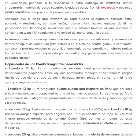
En Oechsle.pe ponemos a tu disposición nuestro catálogo de
lavadoras
, donde
encontrarás modelos de
carga superior
,
lavadoras
carga frontal,
lavasecas
y opciones
semiautomáticas
con precios de promoción irresistibles.
Sabemos que al elegir una lavadora de ropa buscas el equilibrio perfecto entre
potencia y rendimiento; por esta razón, nuestra oferta incluye equipos de última
generación con tecnologías avanzadas como el sistema Inverter, el cual optimiza el
consumo en watts (W) regulando la velocidad del motor según la carga.
Asimismo, contamos con opciones que destacan por su alta eficiencia y sistemas de
ahorro de agua, así como una gran potencia en el ciclo de centrifugado. De este modo,
comprar tu próxima lavadora te garantiza tecnología de vanguardia y un ahorro real en
tus recibos de luz, todo respaldado por la confianza y garantía que solo nosotros te
podemos ofrecer.
Capacidades de una lavadora según tus necesidades
- Lavadora 10 kg
: Es el tamaño de
lavadora
ideal para solteros, parejas o
departamentos pequeños. Estos equipos compactos manejan eficientemente cargas
ligeras de uso diario y ropa de vestir delicada, garantizando un consumo mínimo de
agua y energía en cada ciclo.
- Lavadora 13 kg
: Si te preguntas
cuánto cuesta una lavadora en Perú
que equilibre
precio y espacio, esta capacidad es una de las más buscadas. Su diseño es perfecto
para familias de 3 integrantes, permitiendo lavar prendas del día a día y sábanas ligeras
sin problemas.
- Lavadora 18 kg
: Equipada con una potencia cercana a los 650W, esta
lavadora 18 kg
brinda un margen superior para hogares con un flujo constante de ropa. Su volumen
interno procesa edredones de tamaño Queen Size, cortinas o mantas de gran
densidad en una sola tanda, siendo una gran opción de
lavadora en oferta
para familias
medianas.
- Lavadora 20 kg
: Una excelente alternativa si buscas una
oferta de lavadoras
de gran