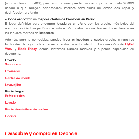
(ahorran hasta un 40%), pero sus motores pueden alcanzar picos de hasta 2000W
debido a que incluyen calentadores internos para ciclos de lavado con vapor y
desinfección profunda.
¿Dónde encontrar las mejores ofertas de lavadoras en Perú?
El lugar definitivo para encontrar
lavadoras en oferta
con los precios más bajos del
mercado es Oechsle.pe. Durante todo el año contamos con descuentos exclusivos en
las mejores marcas de
lavadoras
.
Además, para tu comodidad, puedes llevar tu
lavadora a cuotas
gracias a nuestras
facilidades de pago online. Te recomendamos estar atento a las campañas de
Cyber
Wow
y
Black Friday
, donde lanzamos rebajas masivas y cupones especiales de
descuento.
Lavado
Secadoras
Lavasecas
Centro de lavado
Lavavajillas
Electrohogar
Refrigeración
Lavado
Electrodomésticos de cocina
Cocina
¡Descubre y compra en Oechsle!