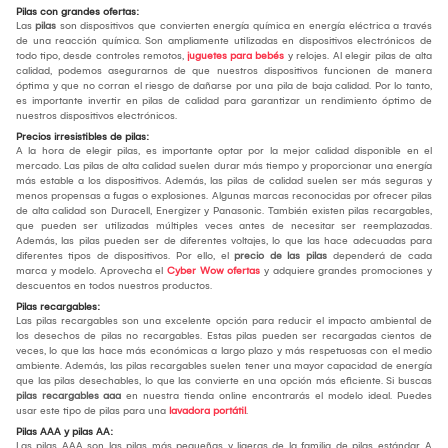
Pilas con grandes ofertas:
Las
pilas
son dispositivos que convierten energía química en energía eléctrica a través
de una reacción química. Son ampliamente utilizadas en dispositivos electrónicos de
todo tipo, desde controles remotos,
juguetes para bebés
y relojes. Al elegir pilas de alta
calidad, podemos asegurarnos de que nuestros dispositivos funcionen de manera
óptima y que no corran el riesgo de dañarse por una pila de baja calidad. Por lo tanto,
es importante invertir en pilas de calidad para garantizar un rendimiento óptimo de
nuestros dispositivos electrónicos.
Precios irresistibles de pilas:
A la hora de elegir pilas, es importante optar por la mejor calidad disponible en el
mercado. Las pilas de alta calidad suelen durar más tiempo y proporcionar una energía
más estable a los dispositivos. Además, las pilas de calidad suelen ser más seguras y
menos propensas a fugas o explosiones. Algunas marcas reconocidas por ofrecer pilas
de alta calidad son Duracell, Energizer y Panasonic. También existen pilas recargables,
que pueden ser utilizadas múltiples veces antes de necesitar ser reemplazadas.
Además, las pilas pueden ser de diferentes voltajes, lo que las hace adecuadas para
diferentes tipos de dispositivos. Por ello, el
precio de las pilas
dependerá de cada
marca y modelo. Aprovecha el
Cyber Wow ofertas
y adquiere grandes promociones y
descuentos en todos nuestros productos.
Pilas recargables:
Las pilas recargables son una excelente opción para reducir el impacto ambiental de
los desechos de pilas no recargables. Estas pilas pueden ser recargadas cientos de
veces, lo que las hace más económicas a largo plazo y más respetuosas con el medio
ambiente. Además, las pilas recargables suelen tener una mayor capacidad de energía
que las pilas desechables, lo que las convierte en una opción más eficiente. Si buscas
pilas recargables aaa
en nuestra tienda online encontrarás el modelo ideal. Puedes
usar este tipo de pilas para una
lavadora portátil
.
Pilas AAA y pilas AA:
Las pilas AAA son las pilas más pequeñas y ligeras de la familia de pilas estándar. A