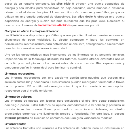
pesar de su tamaño compacto, las
pilas triple A
ofrecen una buena capacidad de
energía y son ideales para dispositivos de bajo consumo, como mandos a distancia,
relojes o calculadoras. Las pilas AA son las pilas más comunes y versátiles, ya que se
utilizan en una amplia variedad de dispositivos. Las
pilas doble A
ofrecen una buena
capacidad de energía y suelen ser más duraderas que las pilas AAA. Completa tu
compra con lo mejor de
herramientas eléctricas
que tenemos para ti.
Compra en oferta las mejores linternas:
Las
linternas
son dispositivos portátiles que nos permiten iluminar nuestro entorno en
situaciones de poca visibilidad. Su diseño compacto y ligero las convierte en
herramientas imprescindibles para actividades al aire libre, emergencias o simplemente
para iluminar nuestro camino en la oscuridad.
Una de las características más importantes de las linternas es su potencia lumínica.
Dependiendo de la tecnología utilizada, las linternas pueden ofrecer diferentes niveles
de brillo para adaptarse a las necesidades de cada usuario. ¡No esperes más y
encuentra aquí tu linterna ideal para iluminar tu camino!.
Linternas recargables:
Las linternas recargables son una excelente opción para aquellos que buscan una
solución sostenible y económica. Estas linternas pueden recargarse fácilmente a través
de un puerto USB o utilizando energía solar, lo que las convierte en una opción
respetuosa con el medio ambiente.
Linterna de cabeza:
Las linternas de cabeza son ideales para actividades al aire libre como senderismo,
camping o pesca. Estas linternas se ajustan cómodamente a la cabeza y permiten al
usuario tener las manos libres para realizar otras tareas. Además, su diseño
ergonómico garantiza una iluminación precisa y focalizada. Por otro lado, si buscas
linternas potentes
en Oechsle.pe contamos con una gran variedad de modelos.
Linterna frontal:
Las linternas frontales son similares a las linternas de cabeza, pero se diferencian en