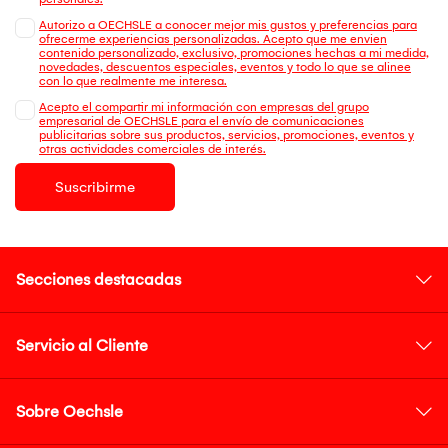
Autorizo a OECHSLE a conocer mejor mis gustos y preferencias para
ofrecerme experiencias personalizadas. Acepto que me envien
contenido personalizado, exclusivo, promociones hechas a mi medida,
novedades, descuentos especiales, eventos y todo lo que se alinee
con lo que realmente me interesa.
Acepto el compartir mi información con empresas del grupo
empresarial de OECHSLE para el envío de comunicaciones
publicitarias sobre sus productos, servicios, promociones, eventos y
otras actividades comerciales de interés.
Suscribirme
Secciones destacadas
Servicio al Cliente
Sobre Oechsle