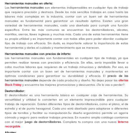
Herramientas manuales en oferta:
Las
herramientas manuales
son elementos indispensables en cualquier tipo de trabajo
que requiera precisión y destreza. Desde los más sencillos trabajos en casa hasta las
labores más complejas en la industria, contar con un buen set de herramientas
manuales es fundamental para garantizar un resultado óptimo. Existen una gran
variedad de herramientas manuales, cada una diseñada para cumplir una función
específica. Entre las más comunes se encuentran los destornilladores, alicates,
martillos, sierras, llaves inglesas y muchas más. Cada una de estas herramientas tiene
su propia utilidad y es importante contar con todas ellas para poder abordar cualquier
tipo de trabajo con eficacia. Sin duda, es importante valorar la importancia de estas
herramientas y darles el cuidado y mantenimiento que se merecen.
Herramientas manuales con precios de infarto:
Las herramientas manuales son fundamentales en cualquier tipo de trabajo, ya que
permiten realizar tareas con precisión y eficiencia. Sin ellas, sería imposible llevar a
cabo muchas labores que requieren de un trabajo minucioso y detallado. Por eso, es
importante contar con un buen set de herramientas manuales y mantenerlas en
óptimas condiciones para garantizar su durabilidad y eficacia. El
precio de las
herramientas manuales
depende de cada producto y diseño. No dejes pasar las
ofertas
Black Friday
y encuentra las mejores promociones y descuentos. ¿Te lo vas a perder?.
Destornillador:
El destornillador es una herramienta básica en cualquier caja de herramientas. Su
versatilidad y utilidad lo convierten en un elemento imprescindible para cualquier
trabajo de reparación. Existen diferentes tipos de destornilladores, como el plano, el de
estrella y el de punta hexagonal. Cada uno está diseñado para adaptarse a diferentes
tipos de tornillos y facilitar su manipulación.Su diseño ergonómico permite un agarre
cómodo y seguro para realizar trabajos precisos. En nuestro amplio catálogo contamos
con el mejor
juego de destornilladores.
Completa tu compra con una nueva
linterna
recargable
.
Alicates: