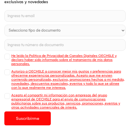
exclusivas y novedades
He leído la Política de Privacidad de Canales Digitales OECHSLE y
declaro haber sido informado sobre el tratamiento de mis datos
personales.
Autorizo a OECHSLE a conocer mejor mis gustos y preferencias para
ofrecerme experiencias personalizadas. Acepto que me envien
contenido personalizado, exclusivo, promociones hechas a mi medida,
novedades, descuentos especiales, eventos y todo lo que se alinee
con lo que realmente me interesa.
Acepto el compartir mi información con empresas del grupo
empresarial de OECHSLE para el envío de comunicaciones
publicitarias sobre sus productos, servicios, promociones, eventos y
otras actividades comerciales de interés.
Suscribirme