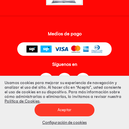
Medios de pago
Síguenos en
Usamos cookies para mejorar su experiencia de navegación y
analizar el uso del sitio. Al hacer clic en “Acepto”, usted consiente
el uso de cookies en su dispositivo. Para más información sobre
cómo administrarlas o eliminarlas, lo invitamos a revisar nuestra
Política de Cookies
.
Tienda 100% Segura
Aceptar
Tiendas Peruanas S.A. R.U.C. Nº 20493020618. Todos los derechos
reservados. Av. Aviación 2405 Piso 3, San Borja
Configuración de cookies
Precios disponibles solo en www.oechsle.pe. Precios online publicados
pueden incluir descuento adicional. Precios sujetos a variaciones sin