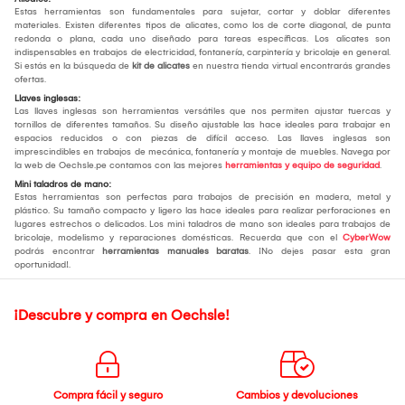
Estas herramientas son fundamentales para sujetar, cortar y doblar diferentes
materiales. Existen diferentes tipos de alicates, como los de corte diagonal, de punta
redonda o plana, cada uno diseñado para tareas específicas. Los alicates son
indispensables en trabajos de electricidad, fontanería, carpintería y bricolaje en general.
Si estás en la búsqueda de
kit de alicates
en nuestra tienda virtual encontrarás grandes
ofertas.
Llaves inglesas:
Las llaves inglesas son herramientas versátiles que nos permiten ajustar tuercas y
tornillos de diferentes tamaños. Su diseño ajustable las hace ideales para trabajar en
espacios reducidos o con piezas de difícil acceso. Las llaves inglesas son
imprescindibles en trabajos de mecánica, fontanería y montaje de muebles. Navega por
la web de Oechsle.pe contamos con las mejores
herramientas y equipo de seguridad
.
Mini taladros de mano:
Estas herramientas son perfectas para trabajos de precisión en madera, metal y
plástico. Su tamaño compacto y ligero las hace ideales para realizar perforaciones en
lugares estrechos o delicados. Los mini taladros de mano son ideales para trabajos de
bricolaje, modelismo y reparaciones domésticas. Recuerda que con el
CyberWow
podrás encontrar
herramientas manuales baratas
. ¡No dejes pasar esta gran
oportunidad!.
¡Descubre y compra en Oechsle!
Compra fácil y seguro
Cambios y devoluciones