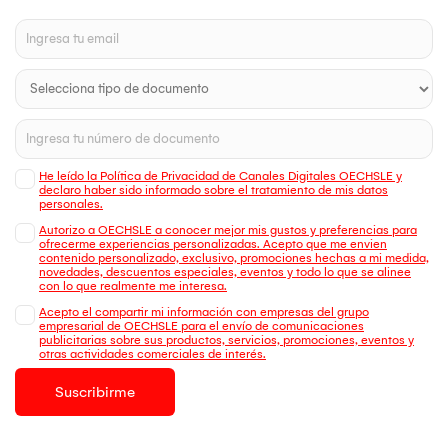
He leído la Política de Privacidad de Canales Digitales OECHSLE y
declaro haber sido informado sobre el tratamiento de mis datos
personales.
Autorizo a OECHSLE a conocer mejor mis gustos y preferencias para
ofrecerme experiencias personalizadas. Acepto que me envien
contenido personalizado, exclusivo, promociones hechas a mi medida,
novedades, descuentos especiales, eventos y todo lo que se alinee
con lo que realmente me interesa.
Acepto el compartir mi información con empresas del grupo
empresarial de OECHSLE para el envío de comunicaciones
publicitarias sobre sus productos, servicios, promociones, eventos y
otras actividades comerciales de interés.
Suscribirme