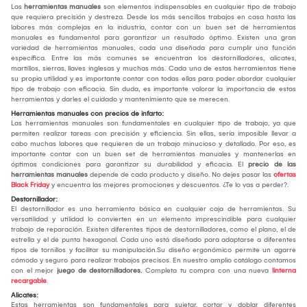
Las
herramientas manuales
son elementos indispensables en cualquier tipo de trabajo
que requiera precisión y destreza. Desde los más sencillos trabajos en casa hasta las
labores más complejas en la industria, contar con un buen set de herramientas
manuales es fundamental para garantizar un resultado óptimo. Existen una gran
variedad de herramientas manuales, cada una diseñada para cumplir una función
específica. Entre las más comunes se encuentran los destornilladores, alicates,
martillos, sierras, llaves inglesas y muchas más. Cada una de estas herramientas tiene
su propia utilidad y es importante contar con todas ellas para poder abordar cualquier
tipo de trabajo con eficacia. Sin duda, es importante valorar la importancia de estas
herramientas y darles el cuidado y mantenimiento que se merecen.
Herramientas manuales con precios de infarto:
Las herramientas manuales son fundamentales en cualquier tipo de trabajo, ya que
permiten realizar tareas con precisión y eficiencia. Sin ellas, sería imposible llevar a
cabo muchas labores que requieren de un trabajo minucioso y detallado. Por eso, es
importante contar con un buen set de herramientas manuales y mantenerlas en
óptimas condiciones para garantizar su durabilidad y eficacia. El
precio de las
herramientas manuales
depende de cada producto y diseño. No dejes pasar las
ofertas
Black Friday
y encuentra las mejores promociones y descuentos. ¿Te lo vas a perder?.
Destornillador:
El destornillador es una herramienta básica en cualquier caja de herramientas. Su
versatilidad y utilidad lo convierten en un elemento imprescindible para cualquier
trabajo de reparación. Existen diferentes tipos de destornilladores, como el plano, el de
estrella y el de punta hexagonal. Cada uno está diseñado para adaptarse a diferentes
tipos de tornillos y facilitar su manipulación.Su diseño ergonómico permite un agarre
cómodo y seguro para realizar trabajos precisos. En nuestro amplio catálogo contamos
con el mejor
juego de destornilladores.
Completa tu compra con una nueva
linterna
recargable
.
Alicates:
Estas herramientas son fundamentales para sujetar, cortar y doblar diferentes