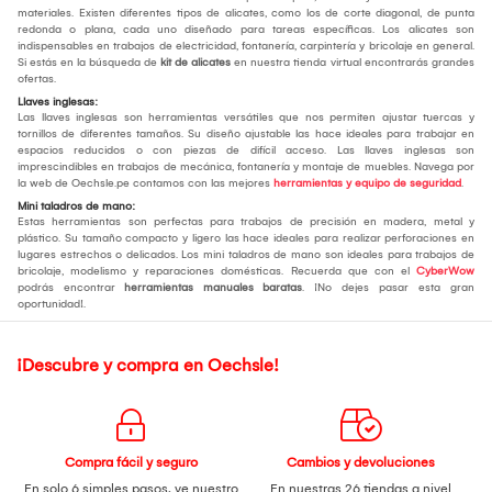
materiales. Existen diferentes tipos de alicates, como los de corte diagonal, de punta
redonda o plana, cada uno diseñado para tareas específicas. Los alicates son
indispensables en trabajos de electricidad, fontanería, carpintería y bricolaje en general.
Si estás en la búsqueda de
kit de alicates
en nuestra tienda virtual encontrarás grandes
ofertas.
Llaves inglesas:
Las llaves inglesas son herramientas versátiles que nos permiten ajustar tuercas y
tornillos de diferentes tamaños. Su diseño ajustable las hace ideales para trabajar en
espacios reducidos o con piezas de difícil acceso. Las llaves inglesas son
imprescindibles en trabajos de mecánica, fontanería y montaje de muebles. Navega por
la web de Oechsle.pe contamos con las mejores
herramientas y equipo de seguridad
.
Mini taladros de mano:
Estas herramientas son perfectas para trabajos de precisión en madera, metal y
plástico. Su tamaño compacto y ligero las hace ideales para realizar perforaciones en
lugares estrechos o delicados. Los mini taladros de mano son ideales para trabajos de
bricolaje, modelismo y reparaciones domésticas. Recuerda que con el
CyberWow
podrás encontrar
herramientas manuales baratas
. ¡No dejes pasar esta gran
oportunidad!.
¡Descubre y compra en Oechsle!
Compra fácil y seguro
Cambios y devoluciones
En solo 6 simples pasos,
ve nuestro
En nuestras 26 tiendas a nivel