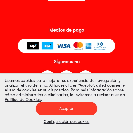
Medios de pago
Síguenos en
Usamos cookies para mejorar su experiencia de navegación y
analizar el uso del sitio. Al hacer clic en “Acepto”, usted consiente
el uso de cookies en su dispositivo. Para más información sobre
cómo administrarlas o eliminarlas, lo invitamos a revisar nuestra
Política de Cookies
.
Tienda 100% Segura
Aceptar
Tiendas Peruanas S.A. R.U.C. Nº 20493020618. Todos los derechos
reservados. Av. Aviación 2405 Piso 3, San Borja
Configuración de cookies
Precios disponibles solo en www.oechsle.pe. Precios online publicados
pueden incluir descuento adicional. Precios sujetos a variaciones sin
previo aviso. Productos sujetos a disponibilidad de stock