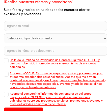
¡Recibe nuestras ofertas y novedades!
Suscríbete y recibe en tu inbox todas nuestras ofertas
exclusivas y novedades
He leído la Política de Privacidad de Canales Digitales OECHSLE y
declaro haber sido informado sobre el tratamiento de mis datos
personales.
Autorizo a OECHSLE a conocer mejor mis gustos y preferencias para
ofrecerme experiencias personalizadas. Acepto que me envien
contenido personalizado, exclusivo, promociones hechas a mi medida,
novedades, descuentos especiales, eventos y todo lo que se alinee
con lo que realmente me interesa.
Acepto el compartir mi información con empresas del grupo
empresarial de OECHSLE para el envío de comunicaciones
publicitarias sobre sus productos, servicios, promociones, eventos y
otras actividades comerciales de interés.