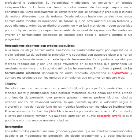
profesional o doméstico. Su versatilidad y eficiencia las convierten en aliadas
indispensables a la hora de llevar a cabo tareas de bricolaje, reparación o
construcción. Estas herramientas se caracterizan por su potencia y precisión a la hora
de realizar diferentes tipos de trabajos. Desde taladros hasta sierras eléctricas, estas
herramientas facilitan la realización de tareas que de otra manera serían tediosas y
poco eficientes. Además, su diseño ergonómico y su fácil manejo las hacen accesibles
para cualquier persona, independientemente de su nivel de experiencia. ¡No dudes en
invertir en herramientas eléctricas de calidad para sacar el máximo partido a tus
proyectos!.
Herramientas eléctricas con precios asequibles:
A la hora de elegir herramientas eléctricas, es fundamental optar por aquellas de la
mejor calidad. La durabilidad, la precisión y la seguridad son aspectos clave a tener en
cuenta a la hora de invertir en este tipo de herramientas. Es importante apostar por
marcas reconocidas y con una larga trayectoria en el mercado, que garanticen un
rendimiento óptimo y una larga vida útil de las herramientas. En cuánto al
precio de las
herramientas eléctricas
dependerá de cada producto. Aprovecha el
CyberWow
y
compra tus productos con las mejores promociones que tenemos en nuestra web.
Taladro:
Un taladro es una herramienta muy versátil utilizada para perforar materiales como
madera, metal y plástico.Ideal para perforar materiales duros como concreto. Ofrece
una función de percusión que permite golpear mientras perfora. Muchos taladros
ofrecen control de velocidad variable, lo que permite ajustar la velocidad según el
material y el tipo de trabajo. Uno de los modelos favoritos son los
taladros inalámbricos.
Puedes encontrar también las
pilas AA
adecuadas para esta herramienta. Por otro lado,
si estás por renovar también tus muebles, opta por un nuevo
escritorio juvenil
, el cuál
podrás armar con uno de nuestros taladros.
Rotomartillo:
Los rotomartillos pueden ser más grandes y pesados que los taladros convencionales
debido a su mecanismo de percusión. Un diseño ergonómico y el peso equilibrado