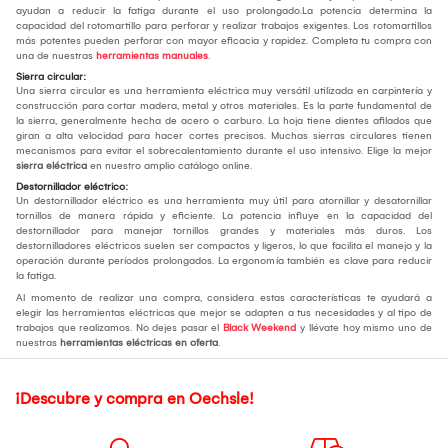
ayudan a reducir la fatiga durante el uso prolongado.La potencia determina la
capacidad del rotomartillo para perforar y realizar trabajos exigentes. Los rotomartillos
más potentes pueden perforar con mayor eficacia y rapidez. Completa tu compra con
una de nuestras
herramientas manuales
.
Sierra circular:
Una sierra circular es una herramienta eléctrica muy versátil utilizada en carpintería y
construcción para cortar madera, metal y otros materiales. Es la parte fundamental de
la sierra, generalmente hecha de acero o carburo. La hoja tiene dientes afilados que
giran a alta velocidad para hacer cortes precisos. Muchas sierras circulares tienen
mecanismos para evitar el sobrecalentamiento durante el uso intensivo. Elige la mejor
sierra eléctrica
en nuestro amplio catálogo online.
Destornillador eléctrico:
Un destornillador eléctrico es una herramienta muy útil para atornillar y desatornillar
tornillos de manera rápida y eficiente. La potencia influye en la capacidad del
destornillador para manejar tornillos grandes y materiales más duros. Los
destornilladores eléctricos suelen ser compactos y ligeros, lo que facilita el manejo y la
operación durante períodos prolongados. La ergonomía también es clave para reducir
la fatiga.
Al momento de realizar una compra, considera estas características te ayudará a
elegir las herramientas eléctricas que mejor se adapten a tus necesidades y al tipo de
trabajos que realizamos. No dejes pasar el
Black Weekend
y llévate hoy mismo uno de
nuestras
herramientas eléctricas en oferta
.
¡Descubre y compra en Oechsle!