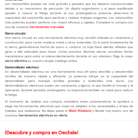
Los rotomartillos pueden ser más grandes y pesados que los taladros convencionales
debido a su mecanismo de percusión. Un diseño ergonómico y el peso equilibrado
ayudan a reducir la fatiga durante el uso prolongado.La potencia determina la
capacidad del rotomartillo para perforar y realizar trabajos exigentes. Los rotomartillos
más potentes pueden perforar con mayor eficacia y rapidez. Completa tu compra con
una de nuestras
herramientas manuales
.
Sierra circular:
Una sierra circular es una herramienta eléctrica muy versátil utilizada en carpintería y
construcción para cortar madera, metal y otros materiales. Es la parte fundamental de
la sierra, generalmente hecha de acero o carburo. La hoja tiene dientes afilados que
giran a alta velocidad para hacer cortes precisos. Muchas sierras circulares tienen
mecanismos para evitar el sobrecalentamiento durante el uso intensivo. Elige la mejor
sierra eléctrica
en nuestro amplio catálogo online.
Destornillador eléctrico:
Un destornillador eléctrico es una herramienta muy útil para atornillar y desatornillar
tornillos de manera rápida y eficiente. La potencia influye en la capacidad del
destornillador para manejar tornillos grandes y materiales más duros. Los
destornilladores eléctricos suelen ser compactos y ligeros, lo que facilita el manejo y la
operación durante períodos prolongados. La ergonomía también es clave para reducir
la fatiga.
Al momento de realizar una compra, considera estas características te ayudará a
elegir las herramientas eléctricas que mejor se adapten a tus necesidades y al tipo de
trabajos que realizamos. No dejes pasar el
Black Weekend
y llévate hoy mismo uno de
nuestras
herramientas eléctricas en oferta
.
¡Descubre y compra en Oechsle!