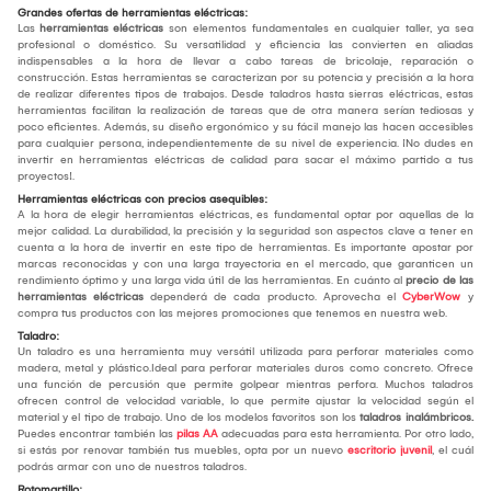
Grandes ofertas de herramientas eléctricas:
Las
herramientas eléctricas
son elementos fundamentales en cualquier taller, ya sea
profesional o doméstico. Su versatilidad y eficiencia las convierten en aliadas
indispensables a la hora de llevar a cabo tareas de bricolaje, reparación o
construcción. Estas herramientas se caracterizan por su potencia y precisión a la hora
de realizar diferentes tipos de trabajos. Desde taladros hasta sierras eléctricas, estas
herramientas facilitan la realización de tareas que de otra manera serían tediosas y
poco eficientes. Además, su diseño ergonómico y su fácil manejo las hacen accesibles
para cualquier persona, independientemente de su nivel de experiencia. ¡No dudes en
invertir en herramientas eléctricas de calidad para sacar el máximo partido a tus
proyectos!.
Herramientas eléctricas con precios asequibles:
A la hora de elegir herramientas eléctricas, es fundamental optar por aquellas de la
mejor calidad. La durabilidad, la precisión y la seguridad son aspectos clave a tener en
cuenta a la hora de invertir en este tipo de herramientas. Es importante apostar por
marcas reconocidas y con una larga trayectoria en el mercado, que garanticen un
rendimiento óptimo y una larga vida útil de las herramientas. En cuánto al
precio de las
herramientas eléctricas
dependerá de cada producto. Aprovecha el
CyberWow
y
compra tus productos con las mejores promociones que tenemos en nuestra web.
Taladro:
Un taladro es una herramienta muy versátil utilizada para perforar materiales como
madera, metal y plástico.Ideal para perforar materiales duros como concreto. Ofrece
una función de percusión que permite golpear mientras perfora. Muchos taladros
ofrecen control de velocidad variable, lo que permite ajustar la velocidad según el
material y el tipo de trabajo. Uno de los modelos favoritos son los
taladros inalámbricos.
Puedes encontrar también las
pilas AA
adecuadas para esta herramienta. Por otro lado,
si estás por renovar también tus muebles, opta por un nuevo
escritorio juvenil
, el cuál
podrás armar con uno de nuestros taladros.
Rotomartillo: