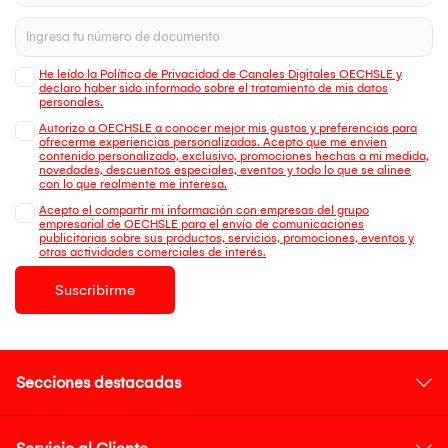
He leído la Política de Privacidad de Canales Digitales OECHSLE y
declaro haber sido informado sobre el tratamiento de mis datos
personales.
Autorizo a OECHSLE a conocer mejor mis gustos y preferencias para
ofrecerme experiencias personalizadas. Acepto que me envien
contenido personalizado, exclusivo, promociones hechas a mi medida,
novedades, descuentos especiales, eventos y todo lo que se alinee
con lo que realmente me interesa.
Acepto el compartir mi información con empresas del grupo
empresarial de OECHSLE para el envío de comunicaciones
publicitarias sobre sus productos, servicios, promociones, eventos y
otras actividades comerciales de interés.
Suscribirme
Secciones destacadas