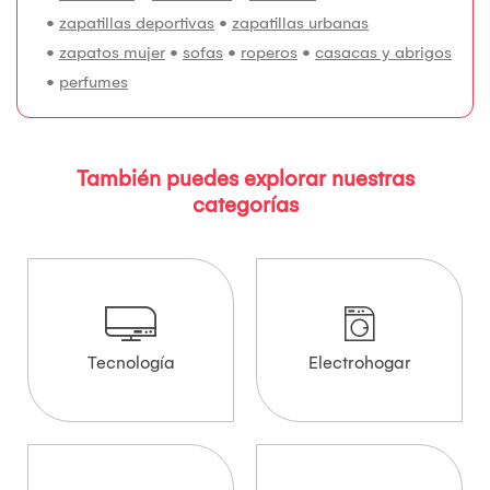
•
zapatillas deportivas
•
zapatillas urbanas
•
zapatos mujer
•
sofas
•
roperos
•
casacas y abrigos
•
perfumes
También puedes explorar nuestras
categorías
Tecnología
Electrohogar