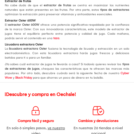
Extractor de frutas
No cabe duda de que el
extractor de frutas
se centra en maximizar los nutrientes
naturales que están presentes en las frutas. Por otra parte, estos
tipos de extractores
optimizan la extracción para preservar vitaminas y antioxidantes esenciales.
Extractor Oster 600W
El
extractor Oster 600W
ofrece una potencia significativa respaldada por la confianza
de la marca Oster. Con sus innovadoras características, este modelo de extractor de
jugos tiene el equilibrio perfecto entre potencia y calidad de jugo. Cada mañana,
podrás servir el contenido en una
taza
.
Licuadora extractora Oster
La
licuadora extractora Oster
fusiona la tecnología de licuado y extracción en un solo
electrodoméstico. Con esta licuadora extractora harás jugos frescos y deliciosos
batidos para ti o para un familiar.
¿Ya sabes cuál extractor de jugos te llevarás a casa? Si todavía quieres revisar los
tipos
de extractores de jugos
, chequea las características que te ofrecen las marcas más
populares. Por otro lado, descubre cuándo será la siguiente fecha de nuestro
Cyber
Wow
y
Black Friday
para que ahorres un poco de dinero en tu bolsillo.
¡Descubre y compra en Oechsle!
Compra fácil y seguro
Cambios y devoluciones
En solo 6 simples pasos,
ve nuestro
En nuestras 26 tiendas a nivel
video
nacional