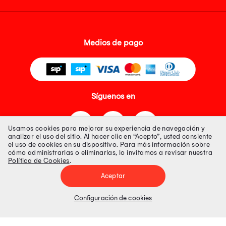
Medios de pago
Síguenos en
Usamos cookies para mejorar su experiencia de navegación y
analizar el uso del sitio. Al hacer clic en “Acepto”, usted consiente
el uso de cookies en su dispositivo. Para más información sobre
cómo administrarlas o eliminarlas, lo invitamos a revisar nuestra
Política de Cookies
.
Tienda 100% Segura
Aceptar
Tiendas Peruanas S.A. R.U.C. Nº 20493020618. Todos los derechos
reservados. Av. Aviación 2405 Piso 3, San Borja
Configuración de cookies
Precios disponibles solo en www.oechsle.pe. Precios online publicados
pueden incluir descuento adicional. Precios sujetos a variaciones sin
previo aviso. Productos sujetos a disponibilidad de stock
El Oficial de Protección de Datos Personales de Tiendas Peruanas S.A.