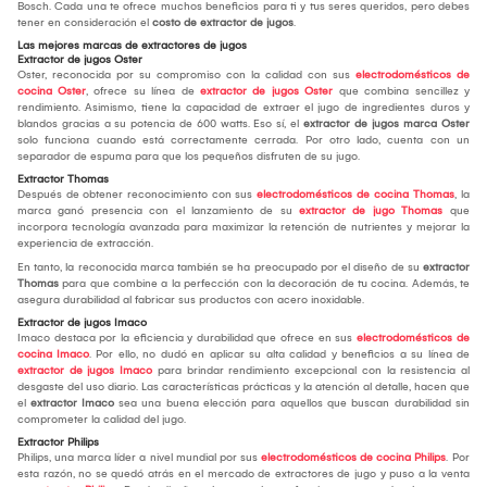
Bosch. Cada una te ofrece muchos beneficios para ti y tus seres queridos, pero debes
tener en consideración el
costo de extractor de jugos
.
Las mejores marcas de extractores de jugos
Extractor de jugos Oster
Oster, reconocida por su compromiso con la calidad con sus
electrodomésticos de
cocina Oster
, ofrece su línea de
extractor de jugos Oster
que combina sencillez y
rendimiento. Asimismo, tiene la capacidad de extraer el jugo de ingredientes duros y
blandos gracias a su potencia de 600 watts. Eso sí, el
extractor de jugos marca Oster
solo funciona cuando está correctamente cerrada. Por otro lado, cuenta con un
separador de espuma para que los pequeños disfruten de su jugo.
Extractor Thomas
Después de obtener reconocimiento con sus
electrodomésticos de cocina Thomas
, la
marca ganó presencia con el lanzamiento de su
extractor de jugo Thomas
que
incorpora tecnología avanzada para maximizar la retención de nutrientes y mejorar la
experiencia de extracción.
En tanto, la reconocida marca también se ha preocupado por el diseño de su
extractor
Thomas
para que combine a la perfección con la decoración de tu cocina. Además, te
asegura durabilidad al fabricar sus productos con acero inoxidable.
Extractor de jugos Imaco
Imaco destaca por la eficiencia y durabilidad que ofrece en sus
electrodomésticos de
cocina Imaco
. Por ello, no dudó en aplicar su alta calidad y beneficios a su línea de
extractor de jugos Imaco
para brindar rendimiento excepcional con la resistencia al
desgaste del uso diario. Las características prácticas y la atención al detalle, hacen que
el
extractor Imaco
sea una buena elección para aquellos que buscan durabilidad sin
comprometer la calidad del jugo.
Extractor Philips
Philips, una marca líder a nivel mundial por sus
electrodomésticos de cocina Philips
. Por
esta razón, no se quedó atrás en el mercado de extractores de jugo y puso a la venta