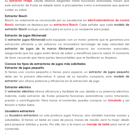
su
extractor Philips
. Desde diseños elegantes hasta funciones avanzadas, hacen que
este extractor de frutas se adapte tanto a principiantes como a entusiastas que quieren
cuidar su salud.
Extractor Bosch
Bosch, no solamente es reconocida por su excelencia en
electrodomésticos de cocina
Bosch
, también se destaca por su
extractora Bosch
. Cabe señalar que cada
modelo de
extractor Bosch
incluye una jarra para el zumo y un recipiente para pulpa.
Extractor de jugos Kitchenaid
El
extractor jugos Kitchenaid
está equipado con un motor potente que te garantiza una
extracción eficiente y sin esfuerzo. La innovadora tecnología de baja velocidad del
extractor de jugos de la marca Kitchenaid
preserva los nutrientes esenciales,
asegurando que tus jugos estén llenos de sabor y beneficios para la salud. Al momento
de lavar, recuerda que tiene partes desmontables que te facilitarán su limpieza.
Conoce los tipos de extractores de jugos más solicitados
Extractor de jugos pequeño
Si tienes una cocina pequeña o tienes poco espacio, un
extractor de jugos pequeño
debe ser tu primera alternativa. A pesar de su tamaño compacto, este
modelo de
extractor
aún ofrece potencia y eficiencia en la extracción de jugo.
Extractor eléctrico
El
extractor eléctrico
ofrece eficiencia y facilidad de uso, debido a su potencia eléctrica.
Además, cada extractor de frutas presenta funciones automáticas como trituración,
presión o centrifugación. Para tomar el contenido, puedes comprar un
tomatodo
y así
llevarlo a todos lados.
Licuadora extractora
La
licuadora extractora
no solo produce jugos frescos, sino también mezclas suaves y
saludables. Si tienes un bebé en casa de pocos meses de nacido, será tu mejor aliado
para preparar batidos y purés. Por ello, ten a la mano un
menaje de bebé
para servir el
contenido.