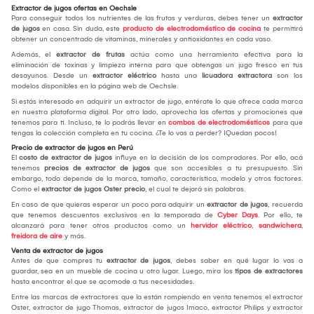
Extractor de jugos ofertas en Oechsle
Para conseguir todos los nutrientes de las frutas y verduras, debes tener un
extractor
de jugos
en casa. Sin duda, este
producto de electrodoméstico de cocina
te permitirá
obtener un concentrado de vitaminas, minerales y antioxidantes en cada vaso.
Además, el
extractor de frutas
actúa como una herramienta efectiva para la
eliminación de toxinas y limpieza interna para que obtengas un jugo fresco en tus
desayunos. Desde un
extractor eléctrico
hasta una
licuadora extractora
son los
modelos disponibles en la página web de Oechsle.
Si estás interesado en adquirir un extractor de jugo, entérate lo que ofrece cada marca
en nuestra plataforma digital. Por otro lado, aprovecha las ofertas y promociones que
tenemos para ti. Incluso, te lo podrás llevar en
combos de electrodomésticos
para que
tengas la colección completa en tu cocina. ¿Te lo vas a perder? ¡Quedan pocos!
Precio de extractor de jugos en Perú
El
costo de extractor de jugos
influye en la decisión de los compradores. Por ello, acá
tenemos
precios de extractor de jugos
que son accesibles a tu presupuesto. Sin
embargo, todo depende de la marca, tamaño, característica, modelo y otros factores.
Como el
extractor de jugos Oster precio
, el cual te dejará sin palabras.
En caso de que quieras esperar un poco para adquirir un
extractor de jugos
, recuerda
que tenemos descuentos exclusivos en la temporada de
Cyber Days
. Por ello, te
alcanzará para tener otros productos como un
hervidor eléctrico
,
sandwichera
,
freidora de aire
y más.
Venta de extractor de jugos
Antes de que compres tu
extractor de jugos
, debes saber en qué lugar lo vas a
guardar, sea en un mueble de cocina u otro lugar. Luego, mira los
tipos de extractores
hasta encontrar el que se acomode a tus necesidades.
Entre las marcas de extractores que la están rompiendo en venta tenemos el extractor
Oster, extractor de jugo Thomas, extractor de jugos Imaco, extractor Philips y extractor