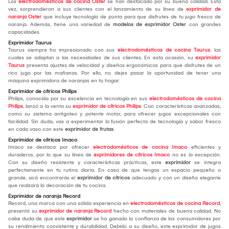
Los
electrodomésticos de cocina Oster
se han destacado por su buena calidad. Esta
vez, sorprendieron a sus clientes con el lanzamiento de su línea de
exprimidor de
naranja Oster
que incluye tecnología de punta para que disfrutes de tu jugo fresco de
naranja. Además, tiene una variedad de
modelos de exprimidor Oster
con grandes
capacidades.
Exprimidor Taurus
Taurus siempre ha impresionado con sus
electrodomésticos de cocina Taurus
, los
cuales se adaptan a las necesidades de sus clientes. En esta ocasión, su
exprimidor
Taurus
presenta ajustes de velocidad y diseños ergonómicos para que disfrutes de un
rico jugo por las mañanas. Por ello, no dejes pasar la oportunidad de tener una
máquina exprimidora de naranjas en tu hogar.
Exprimidor de cítricos Philips
Philips, conocida por su excelencia en tecnología en sus
electrodomésticos de cocina
Philips
, lanzó a la venta su
exprimidor de cítricos Philips
. Con características avanzadas,
como su sistema antigoteo y potente motor, para ofrecer jugos excepcionales con
facilidad. Sin duda, vas a experimentar la fusión perfecta de tecnología y sabor fresco
en cada vaso con este
exprimidor de frutas
.
Exprimidor de cítricos Imaco
Imaco se destaca por ofrecer
electrodomésticos de cocina Imaco
eficientes y
duraderos, por lo que su línea de
exprimidores de cítricos Imaco
no es la excepción.
Con su diseño resistente y características prácticas, este
exprimidor
se integra
perfectamente en tu rutina diaria. En caso de que tengas un espacio pequeño o
grande, acá encontrarás el
exprimidor de cítricos
adecuado y con un diseño elegante
que realzará la decoración de tu cocina.
Exprimidor de naranja Record
Record, una marca con una sólida experiencia en
electrodomésticos de cocina Record
,
presentó su
exprimidor de naranja Record
hecho con materiales de buena calidad. No
cabe duda de que este
exprimidor
se ha ganado la confianza de los consumidores por
su rendimiento consistente y durabilidad. Debido a su diseño, este exprimidor de jugos