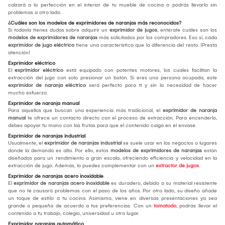
calzará a la perfección en el interior de tu mueble de cocina o podrás llevarlo sin
problemas a otro lado.
¿Cuáles son los modelos de exprimidores de naranjas más reconocidos?
Si todavía tienes dudas sobre adquirir un
exprimidor de jugos
, entérate cuáles son los
modelos de exprimidores de naranjas
más solicitados por los compradores. Eso sí, cada
exprimidor de jugo eléctrico
tiene una característica que lo diferencia del resto. ¡Presta
atención!
Exprimidor eléctrico
El
exprimidor eléctrico
está equipado con potentes motores, los cuales facilitan la
extracción del jugo con solo presionar un botón. Si eres una persona ocupada, este
exprimidor de naranja eléctrico
será perfecto para ti y sin la necesidad de hacer
mucho esfuerzo.
Exprimidor de naranja manual
Para aquellos que buscan una experiencia más tradicional, el
exprimidor de naranja
manual
te ofrece un contacto directo con el proceso de extracción. Para encenderlo,
debes apoyar tu mano con las frutas para que el contenido caiga en el envase.
Exprimidor de naranjas industrial
Usualmente, el
exprimidor de naranjas industrial
se suele usar en los negocios o lugares
donde la demanda es alta. Por ello, estos
modelos de exprimidores de naranjas
están
diseñados para un rendimiento a gran escala, ofreciendo eficiencia y velocidad en la
extracción de jugo. Además, lo puedes complementar con un
extractor de jugos
.
Exprimidor de naranjas acero inoxidable
El
exprimidor de naranjas acero inoxidable
es duradero, debido a su material resistente
que no te causará problemas con el paso de los años. Por otro lado, su diseño añade
un toque de estilo a tu cocina. Asimismo, viene en diversas presentaciones ya sea
grande o pequeña de acuerdo a tus preferencias. Con un
tomatodo
, podrás llevar el
contenido a tu trabajo, colegio, universidad u otro lugar.
Exprimidor naranjas automático