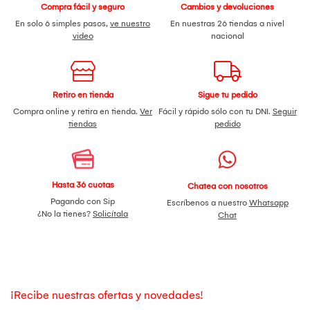
Compra fácil y seguro
Cambios y devoluciones
En solo 6 simples pasos,
ve nuestro
En nuestras 26 tiendas a nivel
video
nacional
Retiro en tienda
Sigue tu pedido
Compra online y retira en tienda.
Ver
Fácil y rápido sólo con tu DNI.
Seguir
tiendas
pedido
Hasta 36 cuotas
Chatea con nosotros
Pagando con Sip
Escríbenos a nuestro
Whatsapp
¿No la tienes?
Solicítala
Chat
¡Recibe nuestras ofertas y novedades!