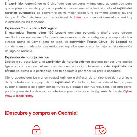
El
exprimidor automático
está diseñado con sensores y funciones automáticas para
que la preparación del jugo de tu preferencia sea aún más fácil. Por ello, el
exprimidor
naranjas automático
se convertirá en tu mejor aliado y te permitirá ahorrar mucho
tiempo. En Oechsle, tenemos una variedad de
tazas
para que coloques el contenido y
lo disfrutes en las mañanas.
Exprimidor Taurus citrus 160 Legend
El
exprimidor Taurus citrus 160 Legend
combina potencia y diseño para ofrecer
resultados excepcionales. Con funciones como su sistema antigoteo y la capacidad de
extraer hasta la última gota de jugo, el
exprimidor Taurus Citrus 160 Legend
se
convierte en una elección preferida para aquellos que buscan lo mejor en la extracción
de jugo de naranja.
Exprimidor de naranja plástico
Debido a su peso liviano, el
exprimidor de naranja plástico
destaca por ser una opción
ligera y práctica para el uso cotidiano en la cocina. Asimismo, este
exprimidor de
cítricos
se ajusta a la perfección con tu economía por tener un precio asequible.
¡No te quedes con las manos vacías! Anímate a disfrutar de un rico jugo de naranjas o
de otra fruta con el apoyo de tu
exprimidor
. Por lo tanto, tómate todo el tiempo para
buscar el modelo de exprimidor de frutas que cumpla con tus requisitos. Por otra parte,
podrás gozar de los descuentos, ofertas y promociones en la siguiente fecha del
Cyber
Wow
o
Black Friday
.
¡Descubre y compra en Oechsle!