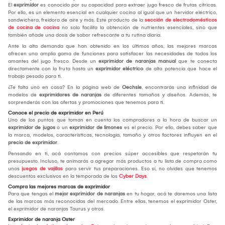
El
exprimidor
es conocido por su capacidad para extraer jugo fresco de frutas cítricas.
Por ello, es un elemento esencial en cualquier cocina al igual que un hervidor eléctrico,
sandwichera, freidora de aire y más. Este producto de la
sección de electrodomésticos
de cocina de cocina
no solo facilita la obtención de nutrientes esenciales, sino que
también añade una dosis de sabor refrescante a tu rutina diaria.
Ante la alta demanda que han obtenido en los últimos años, las mejores marcas
ofrecen una amplia gama de funciones para satisfacer las necesidades de todos los
amantes del jugo fresco. Desde un
exprimidor de naranjas manual
que te conecta
directamente con la fruta hasta un
exprimidor eléctrico
de alta potencia que hace el
trabajo pesado para ti.
¿Te falta uno en casa? En la página web de
Oechsle
, encontrarás una infinidad de
modelos de
exprimidores de naranjas
de diferentes tamaños y diseños. Además, te
sorprenderás con las ofertas y promociones que tenemos para ti.
Conoce el precio de exprimidor en Perú
Uno de los puntos que toman en cuenta los compradores a la hora de buscar un
exprimidor de jugos
o un
exprimidor de limones
es el precio. Por ello, debes saber que
la marca, modelos, características, tecnología, tamaño y otros factores influyen en el
precio de exprimidor
.
Pensando en ti, acá contamos con precios súper accesibles que respetarán tu
presupuesto. Incluso, te animarás a agregar más productos a tu lista de compra como
unos
juegos de vajillas
para servir tus preparaciones. Eso sí, no olvides que tenemos
descuentos exclusivos en la temporada de los
Cyber Days
.
Compra las mejores marcas de exprimidor
Para que tengas el
mejor exprimidor de naranjas
en tu hogar, acá te daremos una lista
de las marcas más reconocidas del mercado. Entre ellas, tenemos el exprimidor Oster,
el exprimidor de naranjas Taurus y otros.
Exprimidor de naranja Oster