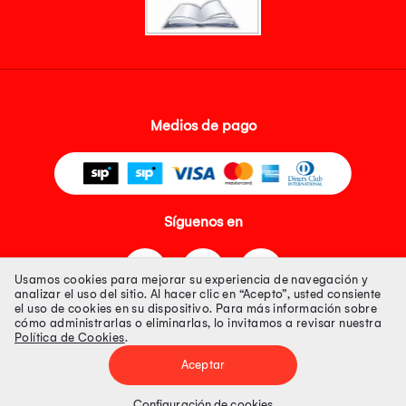
Medios de pago
Síguenos en
Usamos cookies para mejorar su experiencia de navegación y
analizar el uso del sitio. Al hacer clic en “Acepto”, usted consiente
el uso de cookies en su dispositivo. Para más información sobre
cómo administrarlas o eliminarlas, lo invitamos a revisar nuestra
Política de Cookies
.
Tienda 100% Segura
Aceptar
Tiendas Peruanas S.A. R.U.C. Nº 20493020618. Todos los derechos
reservados. Av. Aviación 2405 Piso 3, San Borja
Configuración de cookies