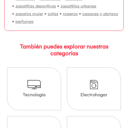
•
zapatillas deportivas
•
zapatillas urbanas
•
zapatos mujer
•
sofas
•
roperos
•
casacas y abrigos
•
perfumes
También puedes explorar nuestras
categorías
Tecnología
Electrohogar