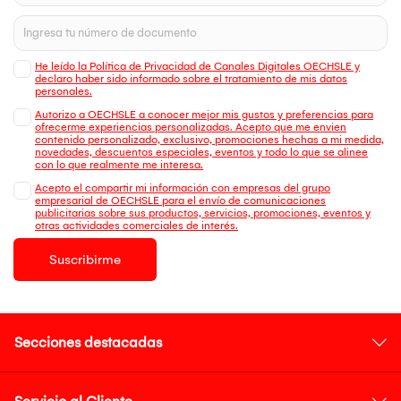
He leído la Política de Privacidad de Canales Digitales OECHSLE y
declaro haber sido informado sobre el tratamiento de mis datos
personales.
Autorizo a OECHSLE a conocer mejor mis gustos y preferencias para
ofrecerme experiencias personalizadas. Acepto que me envien
contenido personalizado, exclusivo, promociones hechas a mi medida,
novedades, descuentos especiales, eventos y todo lo que se alinee
con lo que realmente me interesa.
Acepto el compartir mi información con empresas del grupo
empresarial de OECHSLE para el envío de comunicaciones
publicitarias sobre sus productos, servicios, promociones, eventos y
otras actividades comerciales de interés.
Suscribirme
Secciones destacadas