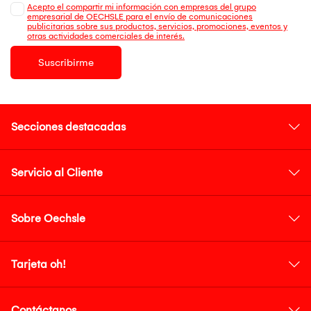
Acepto el compartir mi información con empresas del grupo
empresarial de OECHSLE para el envío de comunicaciones
publicitarias sobre sus productos, servicios, promociones, eventos y
otras actividades comerciales de interés.
Suscribirme
Secciones destacadas
Servicio al Cliente
Sobre Oechsle
Tarjeta oh!
Contáctanos