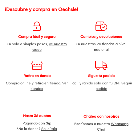
¡Descubre y compra en Oechsle!
Compra fácil y seguro
Cambios y devoluciones
En solo 6 simples pasos,
ve nuestro
En nuestras 26 tiendas a nivel
video
nacional
Retiro en tienda
Sigue tu pedido
Compra online y retira en tienda.
Ver
Fácil y rápido sólo con tu DNI.
Seguir
tiendas
pedido
Hasta 36 cuotas
Chatea con nosotros
Pagando con Sip
Escríbenos a nuestro
Whatsapp
¿No la tienes?
Solicítala
Chat