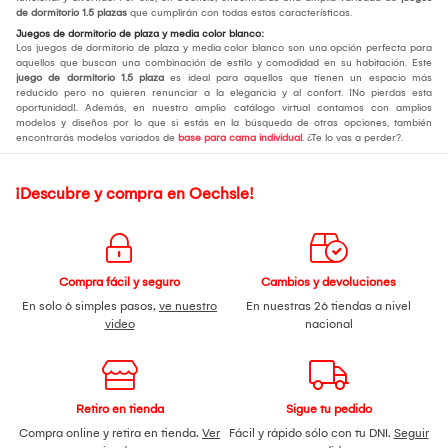
de dormitorio 1.5 plazas
que cumplirán con todas estas características.
Juegos de dormitorio de plaza y media color blanco:
Los juegos de dormitorio de plaza y media color blanco son una opción perfecta para
aquellos que buscan una combinación de estilo y comodidad en su habitación. Este
juego de dormitorio 1.5 plaza
es ideal para aquellos que tienen un espacio más
reducido pero no quieren renunciar a la elegancia y al confort. ¡No pierdas esta
oportunidad!. Además, en nuestro amplio catálogo virtual contamos con amplios
modelos y diseños por lo que si estás en la búsqueda de otras opciones, también
encontrarás modelos variados de
base para cama individual
. ¿Te lo vas a perder?.
¡Descubre y compra en Oechsle!
Compra fácil y seguro
Cambios y devoluciones
En solo 6 simples pasos,
ve nuestro
En nuestras 26 tiendas a nivel
video
nacional
Retiro en tienda
Sigue tu pedido
Compra online y retira en tienda.
Ver
Fácil y rápido sólo con tu DNI.
Seguir