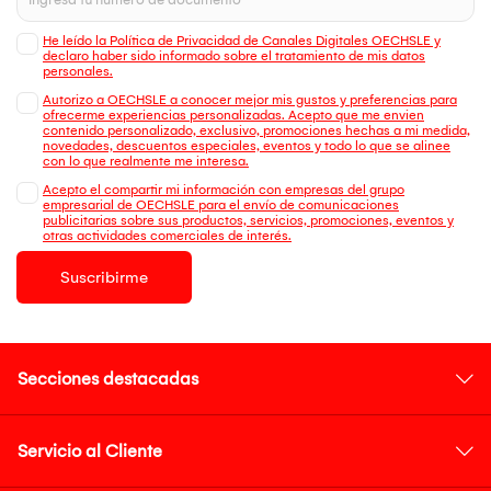
He leído la Política de Privacidad de Canales Digitales OECHSLE y
declaro haber sido informado sobre el tratamiento de mis datos
personales.
Autorizo a OECHSLE a conocer mejor mis gustos y preferencias para
ofrecerme experiencias personalizadas. Acepto que me envien
contenido personalizado, exclusivo, promociones hechas a mi medida,
novedades, descuentos especiales, eventos y todo lo que se alinee
con lo que realmente me interesa.
Acepto el compartir mi información con empresas del grupo
empresarial de OECHSLE para el envío de comunicaciones
publicitarias sobre sus productos, servicios, promociones, eventos y
otras actividades comerciales de interés.
Suscribirme
Secciones destacadas
Servicio al Cliente