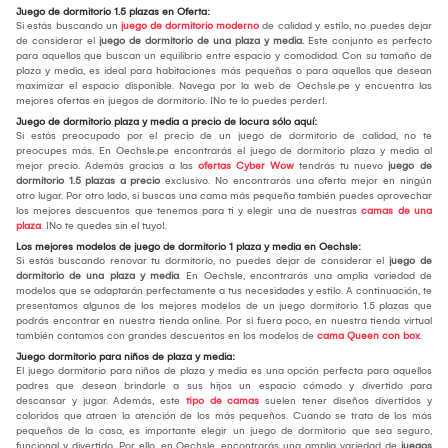
Juego de dormitorio 1.5 plazas en Oferta:
Si estás buscando un
juego de dormitorio moderno
de calidad y estilo, no puedes dejar
de considerar el
j
uego de dormitorio de una plaza y media
.
Este conjunto es perfecto
para aquellos que buscan un equilibrio entre espacio y comodidad. Con su tamaño de
plaza y media, es ideal para habitaciones más pequeñas o para aquellos que desean
maximizar el espacio disponible. Navega por la web de Oechsle.pe y encuentra las
mejores ofertas en juegos de dormitorio. ¡No te lo puedes perder!.
Juego de dormitorio plaza y media a precio de locura sólo aquí:
Si estás preocupado por el precio de un juego de dormitorio de calidad, no te
preocupes más. En Oechsle.pe encontrarás el juego de dormitorio plaza y media al
mejor precio. Además gracias a las
ofertas Cyber Wow
tendrás tu nuevo
juego de
dormitorio 1.5 plazas a precio
exclusivo. No encontrarás una oferta mejor en ningún
otro lugar. Por otro lado, si buscas una cama más pequeña también puedes aprovechar
los mejores descuentos que tenemos para ti y elegir una de nuestras
camas de una
plaza
. ¡No te quedes sin el tuyo!.
Los mejores modelos de juego de dormitorio 1 plaza y media en Oechsle:
Si estás buscando renovar tu dormitorio, no puedes dejar de considerar el
juego de
dormitorio de una plaza y media
. En Oechsle, encontrarás una amplia variedad de
modelos que se adaptarán perfectamente a tus necesidades y estilo. A continuación, te
presentamos algunos de los mejores modelos de un juego dormitorio 1.5 plazas que
podrás encontrar en nuestra tienda online. Por si fuera poco, en nuestra tienda virtual
también contamos con grandes descuentos en los modelos de
cama Queen con box
.
Juego dormitorio para niños de plaza y media:
El juego dormitorio para niños de plaza y media es una opción perfecta para aquellos
padres que desean brindarle a sus hijos un espacio cómodo y divertido para
descansar y jugar. Además, este
tipo de camas
suelen tener diseños divertidos y
coloridos que atraen la atención de los más pequeños. Cuando se trata de los más
pequeños de la casa, es importante elegir un juego de dormitorio que sea seguro,
funcional y divertido. Por ello, en Oechsle, encontrarás una amplia variedad de
juegos