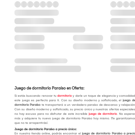
Juego de dormitorio Paraíso en Oferta:
Si estás buscando renovar tu
dormitorio
y darle un toque de elegancia y comodidad
este juego es perfecto para ti. Con su diseño moderno y sofisticado, el
juego d
dormitorio Paraíso
te transportará a un verdadero paraíso de descanso y relajación
Con su diseño moderno y sofisticado, su precio único y nuestras ofertas especiales
no hay excusa para no disfrutar de este increíble
juego de dormitorio
. No espere
más y adquiere tu nuevo juego de dormitorio Paraíso hoy mismo. ¡Te garantizamo
que no te arrepentirás!.
Juego de dormitorio Paraíso a precio único:
En nuestra tienda online, podrás encontrar el
juego de dormitorio Paraíso a preci