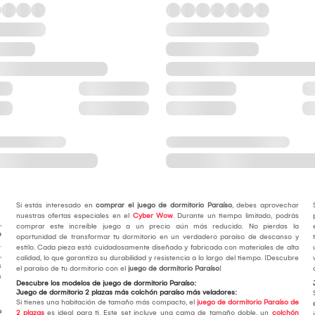
Si estás interesado en
comprar el juego de dormitorio Paraíso
, debes aprovechar
nuestras ofertas especiales en el
Cyber Wow
. Durante un tiempo limitado, podrás
,
comprar este increíble juego a un precio aún más reducido. No pierdas la
e
oportunidad de transformar tu dormitorio en un verdadero paraíso de descanso y
.
estilo. Cada pieza está cuidadosamente diseñada y fabricada con materiales de alta
,
calidad, lo que garantiza su durabilidad y resistencia a lo largo del tiempo. ¡Descubre
s
el paraíso de tu dormitorio con el
juego de dormitorio Paraíso
!
s
Descubre los modelos de juego de dormitorio Paraíso:
Juego de dormitorio 2 plazas más colchón paraíso más veladores:
Si tienes una habitación de tamaño más compacto, el
juego de dormitorio Paraíso de
o
2 plazas
es ideal para ti. Este set incluye una cama de tamaño doble, un
colchón