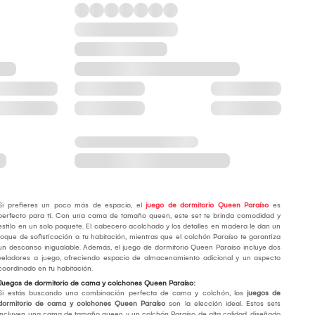
Si prefieres un poco más de espacio, el
juego de dormitorio Queen Paraíso
es
perfecto para ti. Con una cama de tamaño queen, este set te brinda comodidad y
estilo en un solo paquete. El cabecero acolchado y los detalles en madera le dan un
toque de sofisticación a tu habitación, mientras que el colchón Paraíso te garantiza
un descanso inigualable. Además, el juego de dormitorio Queen Paraíso incluye dos
veladores a juego, ofreciendo espacio de almacenamiento adicional y un aspecto
coordinado en tu habitación.
Juegos de dormitorio de cama y colchones Queen Paraíso:
Si estás buscando una combinación perfecta de cama y colchón, los
juegos de
dormitorio de cama y colchones Queen Paraíso
son la elección ideal. Estos sets
incluyen una cama de tamaño queen y un colchón Paraíso de alta calidad, diseñado