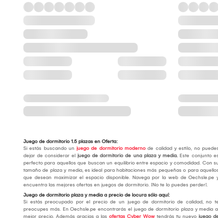
Juego de dormitorio 1.5 plazas en Oferta:
Si estás buscando un
juego de dormitorio moderno
de calidad y estilo, no puede
dejar de considerar el
j
uego de dormitorio de una plaza y media
.
Este conjunto e
perfecto para aquellos que buscan un equilibrio entre espacio y comodidad. Con s
tamaño de plaza y media, es ideal para habitaciones más pequeñas o para aquello
que desean maximizar el espacio disponible. Navega por la web de Oechsle.pe 
encuentra las mejores ofertas en juegos de dormitorio. ¡No te lo puedes perder!.
Juego de dormitorio plaza y media a precio de locura sólo aquí:
Si estás preocupado por el precio de un juego de dormitorio de calidad, no t
preocupes más. En Oechsle.pe encontrarás el juego de dormitorio plaza y media a
mejor precio. Además gracias a las
ofertas Cyber Wow
tendrás tu nuevo
juego d