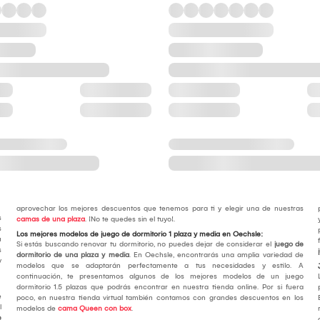
aprovechar los mejores descuentos que tenemos para ti y elegir una de nuestras
s
camas de una plaza
. ¡No te quedes sin el tuyo!.
s
Los mejores modelos de juego de dormitorio 1 plaza y media en Oechsle:
u
Si estás buscando renovar tu dormitorio, no puedes dejar de considerar el
juego de
s
dormitorio de una plaza y media
. En Oechsle, encontrarás una amplia variedad de
y
modelos que se adaptarán perfectamente a tus necesidades y estilo. A
continuación, te presentamos algunos de los mejores modelos de un juego
dormitorio 1.5 plazas que podrás encontrar en nuestra tienda online. Por si fuera
e
poco, en nuestra tienda virtual también contamos con grandes descuentos en los
l
modelos de
cama Queen con box
.
e