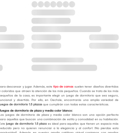
para descansar y jugar. Además, este
tipo de camas
suelen tener diseños divertidos
y coloridos que atraen la atención de los más pequeños. Cuando se trata de los más
pequeños de la casa, es importante elegir un juego de dormitorio que sea seguro,
funcional y divertido. Por ello, en Oechsle, encontrarás una amplia variedad de
juegos de dormitorio 1.5 plazas
que cumplirán con todas estas características.
Juegos de dormitorio de plaza y media color blanco:
Los juegos de dormitorio de plaza y media color blanco son una opción perfecta
para aquellos que buscan una combinación de estilo y comodidad en su habitación.
Este
juego de dormitorio 1.5 plaza
es ideal para aquellos que tienen un espacio más
reducido pero no quieren renunciar a la elegancia y al confort. ¡No pierdas esta
oportunidad!. Además, en nuestro amplio catálogo virtual contamos con amplios