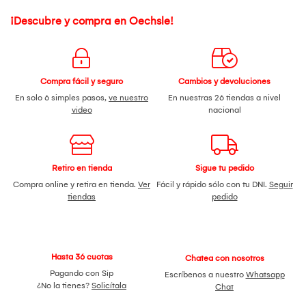
¡Descubre y compra en Oechsle!
Compra fácil y seguro
Cambios y devoluciones
En solo 6 simples pasos,
ve nuestro
En nuestras 26 tiendas a nivel
video
nacional
Retiro en tienda
Sigue tu pedido
Compra online y retira en tienda.
Ver
Fácil y rápido sólo con tu DNI.
Seguir
tiendas
pedido
Hasta 36 cuotas
Chatea con nosotros
Pagando con Sip
Escríbenos a nuestro
Whatsapp
¿No la tienes?
Solicítala
Chat