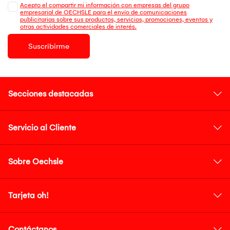
Acepto el compartir mi información con empresas del grupo
empresarial de OECHSLE para el envío de comunicaciones
publicitarias sobre sus productos, servicios, promociones, eventos y
otras actividades comerciales de interés.
Suscribirme
Secciones destacadas
Servicio al Cliente
Sobre Oechsle
Tarjeta oh!
Contáctanos