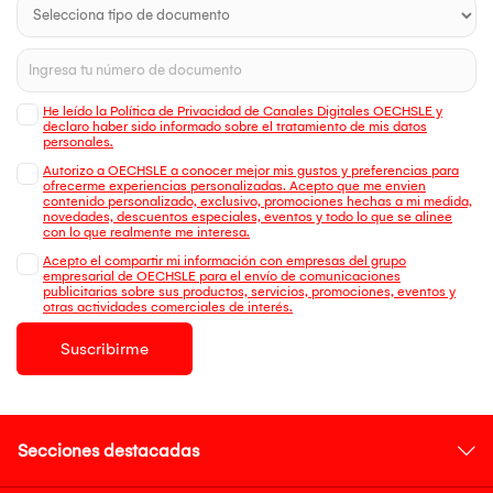
He leído la Política de Privacidad de Canales Digitales OECHSLE y
declaro haber sido informado sobre el tratamiento de mis datos
personales.
Autorizo a OECHSLE a conocer mejor mis gustos y preferencias para
ofrecerme experiencias personalizadas. Acepto que me envien
contenido personalizado, exclusivo, promociones hechas a mi medida,
novedades, descuentos especiales, eventos y todo lo que se alinee
con lo que realmente me interesa.
Acepto el compartir mi información con empresas del grupo
empresarial de OECHSLE para el envío de comunicaciones
publicitarias sobre sus productos, servicios, promociones, eventos y
otras actividades comerciales de interés.
Suscribirme
Secciones destacadas