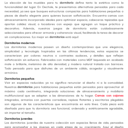
La elección de los muebles para tu
dormitorio
define tanto la estética como la
funcionalidad del lugar. En Oechsle, te presentamos alternativas pensadas para cada
necesidad, ya sea que busques estructuras compactas para habitaciones pequeñas o
piezas de diseño elegante para quienes buscan sofisticación. Encuentra camas con
almacenamiento incorporado ideales para optimizar espacio, cabeceras tapizadas que
aportan calidez visual, o tocadores con espejo que agregan un toque práctico y
decorativo. Además, nuestros juegos de dormitorio están cuidadosamente
seleccionados para ofrecer armonía y coherencia visual, facilitando la tarea de decorar
sin complicaciones. ¡Lo mejor en
dormitorios
está aquí!
Dormitorios modernos
Los dormitorios modernos poseen un diseño contemporáneo que une elegancia,
simplicidad y tecnología. Inspirados en las últimas tendencias, estos espacios se
caracterizan por colores neutros o contrastes audaces, y detalles que reflejan
sofisticación sin esfuerzo. Fabricados con materiales como MDF laqueado en acabado
mate o brillante, melamina de alta densidad, y madera natural tratada con barnices.
Todo pensado para que disfrutes de un ambiente cálido, acogedor y visualmente
armónico.
Dormitorios pequeños
Vivir en espacios reducidos ya no significa renunciar al diseño ni a la comodidad.
Nuestros
dormitorios
para habitaciones pequeñas están pensados para aprovechar al
máximo cada centímetro, integrando soluciones de almacenamiento y mobiliario
multifuncional que se adaptan a las dimensiones de tu hogar.
Camas con cajones
integrados, armarios con puertas corredizas, repisas flotantes y escritorios plegables
son algunas de las características que encontrarás en esta línea. Cada pieza está
diseñada para que tu dormitorio sea funcional, ordenado y estéticamente agradable,
sin importar el tamaño.
Dormitorios juveniles
Los dormitorios juveniles de nuestra colección son espacios llenos de vida, pensados
para acompañar a los jóvenes en cada etapa de su crecimiento. Aquí el diseño