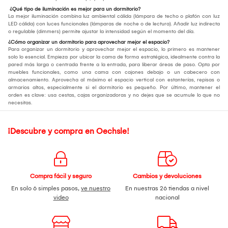
¿Qué tipo de iluminación es mejor para un dormitorio?
La mejor iluminación combina luz ambiental cálida (lámpara de techo o plafón con luz
LED cálida) con luces funcionales (lámparas de noche o de lectura). Añadir luz indirecta
o regulable (dimmers) permite ajustar la intensidad según el momento del día.
¿Cómo organizar un dormitorio para aprovechar mejor el espacio?
Para organizar un dormitorio y aprovechar mejor el espacio, lo primero es mantener
solo lo esencial. Empieza por ubicar la cama de forma estratégica, idealmente contra la
pared más larga o centrada frente a la entrada, para liberar áreas de paso. Opta por
muebles funcionales, como una cama con cajones debajo o un cabecero con
almacenamiento. Aprovecha al máximo el espacio vertical con estanterías, repisas o
armarios altos, especialmente si el dormitorio es pequeño. Por último, mantener el
orden es clave: usa cestas, cajas organizadoras y no dejes que se acumule lo que no
necesitas.
¡Descubre y compra en Oechsle!
Compra fácil y seguro
Cambios y devoluciones
En solo 6 simples pasos,
ve nuestro
En nuestras 26 tiendas a nivel
video
nacional