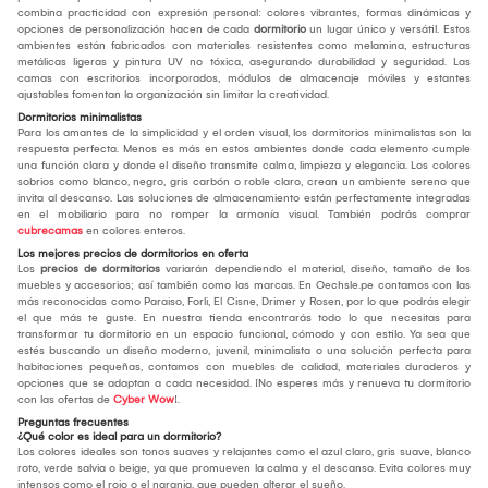
combina practicidad con expresión personal: colores vibrantes, formas dinámicas y
opciones de personalización hacen de cada
dormitorio
un lugar único y versátil. Estos
ambientes están fabricados con materiales resistentes como melamina, estructuras
metálicas ligeras y pintura UV no tóxica, asegurando durabilidad y seguridad. Las
camas con escritorios incorporados, módulos de almacenaje móviles y estantes
ajustables fomentan la organización sin limitar la creatividad.
Dormitorios minimalistas
Para los amantes de la simplicidad y el orden visual, los dormitorios minimalistas son la
respuesta perfecta. Menos es más en estos ambientes donde cada elemento cumple
una función clara y donde el diseño transmite calma, limpieza y elegancia. Los colores
sobrios como blanco, negro, gris carbón o roble claro, crean un ambiente sereno que
invita al descanso. Las soluciones de almacenamiento están perfectamente integradas
en el mobiliario para no romper la armonía visual. También podrás comprar
cubrecamas
en colores enteros.
Los mejores precios de dormitorios en oferta
Los
precios de dormitorios
variarán dependiendo el material, diseño, tamaño de los
muebles y accesorios; así también como las marcas. En Oechsle.pe contamos con las
más reconocidas como Paraiso, Forli, El Cisne, Drimer y Rosen, por lo que podrás elegir
el que más te guste. En nuestra tienda encontrarás todo lo que necesitas para
transformar tu dormitorio en un espacio funcional, cómodo y con estilo. Ya sea que
estés buscando un diseño moderno, juvenil, minimalista o una solución perfecta para
habitaciones pequeñas, contamos con muebles de calidad, materiales duraderos y
opciones que se adaptan a cada necesidad. ¡No esperes más y renueva tu dormitorio
con las ofertas de
Cyber Wow
!.
Preguntas frecuentes
¿Qué color es ideal para un dormitorio?
Los colores ideales son tonos suaves y relajantes como el azul claro, gris suave, blanco
roto, verde salvia o beige, ya que promueven la calma y el descanso. Evita colores muy
intensos como el rojo o el naranja, que pueden alterar el sueño.