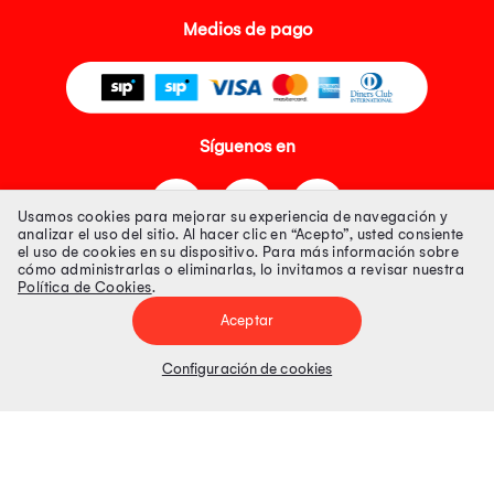
Medios de pago
Síguenos en
Usamos cookies para mejorar su experiencia de navegación y
analizar el uso del sitio. Al hacer clic en “Acepto”, usted consiente
el uso de cookies en su dispositivo. Para más información sobre
cómo administrarlas o eliminarlas, lo invitamos a revisar nuestra
Política de Cookies
.
Tienda 100% Segura
Aceptar
Tiendas Peruanas S.A. R.U.C. Nº 20493020618. Todos los derechos
reservados. Av. Aviación 2405 Piso 3, San Borja
Configuración de cookies
Precios disponibles solo en www.oechsle.pe. Precios online publicados
pueden incluir descuento adicional. Precios sujetos a variaciones sin
previo aviso. Productos sujetos a disponibilidad de stock
El Oficial de Protección de Datos Personales de Tiendas Peruanas S.A.
identificada con RUC No. 20493020618 es el señor Juan Diego Gavelan
Zegarra identificado con D.N.I. N° 45218133, cuyo correo corporativo de
contacto es
oficial.protecciondedatos@oechsle.pe