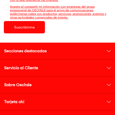
Acepto el compartir mi información con empresas del grupo
empresarial de OECHSLE para el envío de comunicaciones
publicitarias sobre sus productos, servicios, promociones, eventos y
otras actividades comerciales de interés.
Suscribirme
Secciones destacadas
Servicio al Cliente
Sobre Oechsle
Tarjeta oh!