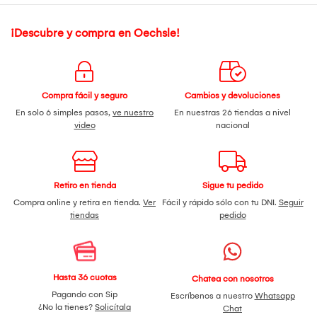
¡Descubre y compra en Oechsle!
Compra fácil y seguro
Cambios y devoluciones
En solo 6 simples pasos,
ve nuestro
En nuestras 26 tiendas a nivel
video
nacional
Retiro en tienda
Sigue tu pedido
Compra online y retira en tienda.
Ver
Fácil y rápido sólo con tu DNI.
Seguir
tiendas
pedido
Hasta 36 cuotas
Chatea con nosotros
Pagando con Sip
Escríbenos a nuestro
Whatsapp
¿No la tienes?
Solicítala
Chat