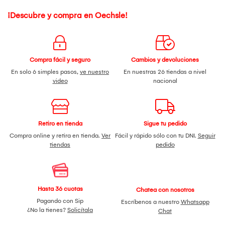
¡Descubre y compra en Oechsle!
Compra fácil y seguro
Cambios y devoluciones
En solo 6 simples pasos,
ve nuestro
En nuestras 26 tiendas a nivel
video
nacional
Retiro en tienda
Sigue tu pedido
Compra online y retira en tienda.
Ver
Fácil y rápido sólo con tu DNI.
Seguir
tiendas
pedido
Hasta 36 cuotas
Chatea con nosotros
Pagando con Sip
Escríbenos a nuestro
Whatsapp
¿No la tienes?
Solicítala
Chat