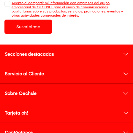
Acepto el compartir mi información con empresas del grupo
empresarial de OECHSLE para el envío de comunicaciones
publicitarias sobre sus productos, servicios, promociones, eventos y
otras actividades comerciales de interés.
Suscribirme
Secciones destacadas
Servicio al Cliente
Sobre Oechsle
Tarjeta oh!
Contáctanos