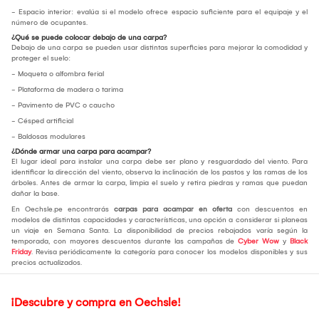
- Espacio interior: evalúa si el modelo ofrece espacio suficiente para el equipaje y el
número de ocupantes.
¿Qué se puede colocar debajo de una carpa?
Debajo de una carpa se pueden usar distintas superficies para mejorar la comodidad y
proteger el suelo:
- Moqueta o alfombra ferial
- Plataforma de madera o tarima
- Pavimento de PVC o caucho
- Césped artificial
- Baldosas modulares
¿Dónde armar una carpa para acampar?
El lugar ideal para instalar una carpa debe ser plano y resguardado del viento. Para
identificar la dirección del viento, observa la inclinación de los pastos y las ramas de los
árboles. Antes de armar la carpa, limpia el suelo y retira piedras y ramas que puedan
dañar la base.
En Oechsle.pe encontrarás
carpas para acampar en oferta
con descuentos en
modelos de distintas capacidades y características, una opción a considerar si planeas
un viaje en Semana Santa. La disponibilidad de precios rebajados varía según la
temporada, con mayores descuentos durante las campañas de
Cyber Wow
y
Black
Friday
. Revisa periódicamente la categoría para conocer los modelos disponibles y sus
precios actualizados.
¡Descubre y compra en Oechsle!