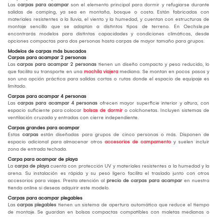
Las
carpas para acampar
son el elemento principal para dormir y refugiarse durante
salidas de camping, ya sea en montaña, bosque o costa. Están fabricadas con
materiales resistentes a la lluvia, el viento y la humedad, y cuentan con estructuras de
montaje sencillo que se adaptan a distintos tipos de terreno. En Oechsle.pe
encontrarás modelos para distintas capacidades y condiciones climáticas, desde
opciones compactas para dos personas hasta carpas de mayor tamaño para grupos.
Modelos de carpas más buscados
Carpas para acampar 2 personas
Las
carpas para acampar 2 personas
tienen un diseño compacto y peso reducido, lo
que facilita su transporte en una
mochila viajera
mediana. Se montan en pocos pasos y
son una opción práctica para salidas cortas o rutas donde el espacio de equipaje es
limitado.
Carpas para acampar 4 personas
Las
carpas para acampar 4 personas
ofrecen mayor superficie interior y altura, con
espacio suficiente para colocar
bolsas de dormir
o colchonetas. Incluyen sistemas de
ventilación cruzada y entradas con cierre independiente.
Carpas grandes para acampar
Estas
carpas
están diseñadas para grupos de cinco personas o más. Disponen de
espacio adicional para almacenar otros
accesorios de campamento
y suelen incluir
zona de entrada techada.
Carpa para acampar de playa
La
carpa de playa
cuenta con protección UV y materiales resistentes a la humedad y la
arena. Su instalación es rápida y su peso ligero facilita el traslado junto con otros
accesorios para viajes. Presta atención al
precio de carpas para acampar
en nuestra
tienda online si deseas adquirir este modelo.
Carpas para acampar plegables
Las
carpas plegables
tienen un sistema de apertura automática que reduce el tiempo
de montaje. Se guardan en bolsas compactas compatibles con maletas medianas o