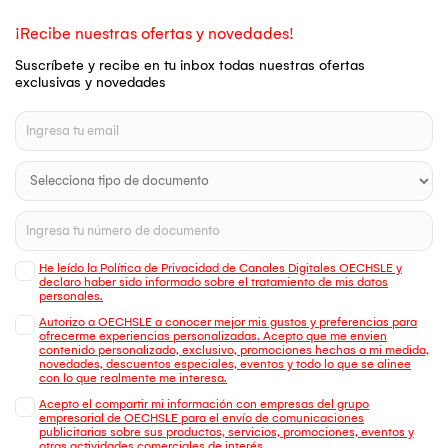
¡Recibe nuestras ofertas y novedades!
Suscríbete y recibe en tu inbox todas nuestras ofertas
exclusivas y novedades
He leído la Política de Privacidad de Canales Digitales OECHSLE y
declaro haber sido informado sobre el tratamiento de mis datos
personales.
Autorizo a OECHSLE a conocer mejor mis gustos y preferencias para
ofrecerme experiencias personalizadas. Acepto que me envien
contenido personalizado, exclusivo, promociones hechas a mi medida,
novedades, descuentos especiales, eventos y todo lo que se alinee
con lo que realmente me interesa.
Acepto el compartir mi información con empresas del grupo
empresarial de OECHSLE para el envío de comunicaciones
publicitarias sobre sus productos, servicios, promociones, eventos y
otras actividades comerciales de interés.