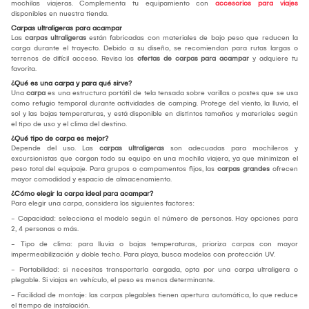
mochilas viajeras. Complementa tu equipamiento con
accesorios para viajes
disponibles en nuestra tienda.
Carpas ultraligeras para acampar
Las
carpas ultraligeras
están fabricadas con materiales de bajo peso que reducen la
carga durante el trayecto. Debido a su diseño, se recomiendan para rutas largas o
terrenos de difícil acceso. Revisa las
ofertas de carpas para acampar
y adquiere tu
favorita.
¿Qué es una carpa y para qué sirve?
Una
carpa
es una estructura portátil de tela tensada sobre varillas o postes que se usa
como refugio temporal durante actividades de camping. Protege del viento, la lluvia, el
sol y las bajas temperaturas, y está disponible en distintos tamaños y materiales según
el tipo de uso y el clima del destino.
¿Qué tipo de carpa es mejor?
Depende del uso. Las
carpas ultraligeras
son adecuadas para mochileros y
excursionistas que cargan todo su equipo en una mochila viajera, ya que minimizan el
peso total del equipaje. Para grupos o campamentos fijos, las
carpas grandes
ofrecen
mayor comodidad y espacio de almacenamiento.
¿Cómo elegir la carpa ideal para acampar?
Para elegir una carpa, considera los siguientes factores:
- Capacidad: selecciona el modelo según el número de personas. Hay opciones para
2, 4 personas o más.
- Tipo de clima: para lluvia o bajas temperaturas, prioriza carpas con mayor
impermeabilización y doble techo. Para playa, busca modelos con protección UV.
- Portabilidad: si necesitas transportarla cargada, opta por una carpa ultraligera o
plegable. Si viajas en vehículo, el peso es menos determinante.
- Facilidad de montaje: las carpas plegables tienen apertura automática, lo que reduce
el tiempo de instalación.