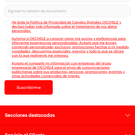
He leído la Política de Privacidad de Canales Digitales OECHSLE y
declaro haber sido informado sobre el tratamiento de mis datos
personales.
Autorizo a OECHSLE a conocer mejor mis gustos y preferencias para
ofrecerme experiencias personalizadas. Acepto que me envien
contenido personalizado, exclusivo, promociones hechas a mi medida,
novedades, descuentos especiales, eventos y todo lo que se alinee
con lo que realmente me interesa.
Acepto el compartir mi información con empresas del grupo
empresarial de OECHSLE para el envío de comunicaciones
publicitarias sobre sus productos, servicios, promociones, eventos y
otras actividades comerciales de interés.
Suscribirme
Secciones destacadas