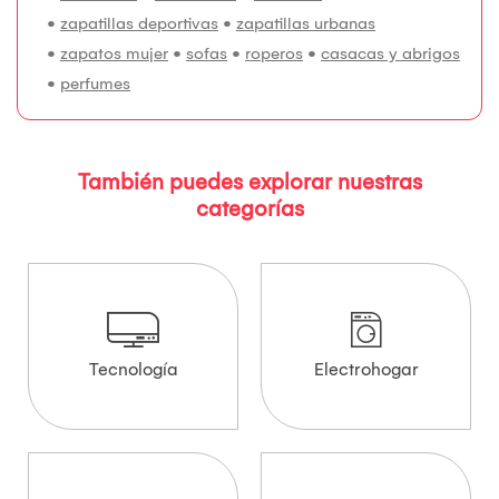
•
zapatillas deportivas
•
zapatillas urbanas
•
zapatos mujer
•
sofas
•
roperos
•
casacas y abrigos
•
perfumes
También puedes explorar nuestras
categorías
Tecnología
Electrohogar