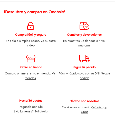
¡Descubre y compra en Oechsle!
Compra fácil y seguro
Cambios y devoluciones
En solo 6 simples pasos,
ve nuestro
En nuestras 26 tiendas a nivel
video
nacional
Retiro en tienda
Sigue tu pedido
Compra online y retira en tienda.
Ver
Fácil y rápido sólo con tu DNI.
Seguir
tiendas
pedido
Hasta 36 cuotas
Chatea con nosotros
Pagando con Sip
Escríbenos a nuestro
Whatsapp
¿No la tienes?
Solicítala
Chat