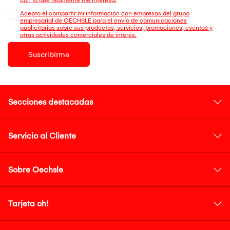
Acepto el compartir mi información con empresas del grupo
empresarial de OECHSLE para el envío de comunicaciones
publicitarias sobre sus productos, servicios, promociones, eventos y
otras actividades comerciales de interés.
Suscribirme
Secciones destacadas
Servicio al Cliente
Sobre Oechsle
Tarjeta oh!