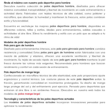
Rinde al máximo con nuestro polo deportivo para hombre
Descubre nuestra colección de
polos deportivos hombre
, diseñados para ofrecer
máxima comodidad, transpirabilidad y libertad de movimiento en cada entrenamiento o
actividad diaria. Fabricados con tejidos técnicos de alta calidad, como poliéster y
microfibra, que absorben la humedad y mantienen la frescura, estos polos combinan
estilo y funcionalidad.
Encuentra en oechsle.pe los mejores
polos deportivos para hombre
, disponibles en
diferentes colores, tallas y estilos, ideales para entrenamientos, salidas casuales o
actividades al aire libre. ¡Eleva tu rendimiento y estilo con un polo que se adapta a tu
ritmo de vida!
Modelos de polar deportivos hombre
Polo para gym de hombre
Diseñado para entrenamientos intensos, este
polo para gimnasio para hombre
combina
resistencia y comodidad. Estos
polos para gym de hombres
están fabricados con una
mezcla de poliéster y elastano, ofrecen una excelente ventilación y libertad de
movimiento. Su tejido de secado rápido de este
polo gym para hombre
mantiene la piel
fresca durante las rutinas más exigentes. Recomendado para hombres que buscan
rendimiento y confort en cada sesión de entrenamiento.
Polo deportivo de manga larga
Confeccionado en microfibra técnica de alta elasticidad, este polo proporciona ajuste
ergonómico y control térmico. Las costuras planas de este
polo deportivo
evitan la
fricción, garantizando comodidad en movimientos prolongados. Su diseño de manga
larga protege del sol y del enfriamiento post ejercicio. Pensado para deportistas que
entrenan al aire libre o en ambientes frescos. ¡Descubre en nuestra web todos los
modelos de
polos manga larga
!
Tecnología y características de los polos deportivos actuales
Los
modelos de polos deportivos actuales
incorporan innovaciones pensadas para
optimizar tu rendimiento: