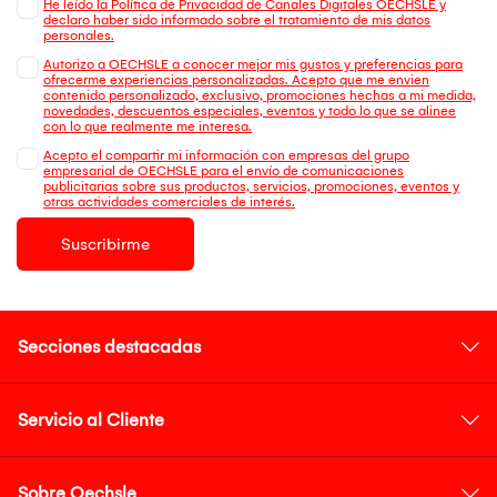
He leído la Política de Privacidad de Canales Digitales OECHSLE y
declaro haber sido informado sobre el tratamiento de mis datos
personales.
Autorizo a OECHSLE a conocer mejor mis gustos y preferencias para
ofrecerme experiencias personalizadas. Acepto que me envien
contenido personalizado, exclusivo, promociones hechas a mi medida,
novedades, descuentos especiales, eventos y todo lo que se alinee
con lo que realmente me interesa.
Acepto el compartir mi información con empresas del grupo
empresarial de OECHSLE para el envío de comunicaciones
publicitarias sobre sus productos, servicios, promociones, eventos y
otras actividades comerciales de interés.
Suscribirme
Secciones destacadas
Servicio al Cliente
Sobre Oechsle