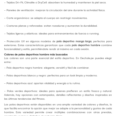
- Tejidos Dri-Fit, Climalite o DryCell: absorben la humedad y mantienen la piel seca.
- Paneles de ventilación: mejoran la circulación del aire durante la actividad física.
- Corte ergonómico: se adapta al cuerpo sin restringir movimientos.
- Costuras planas y reforzadas: evitan rozaduras y aumentan la durabilidad.
- Tejidos ligeros y elásticos: ideales para entrenamientos de fuerza o running.
- Protección UV en algunos modelos de
polo deportivo manga larga
, perfectos para
exteriores. Estas características garantizan que cada
polo deportivo hombre
combine
funcionalidad y estilo, permitiéndote rendir al máximo en cada sesión.
Colores de polos deportivos hombre más buscados
Los colores son una parte esencial del estilo deportivo. En Oechsle.pe puedes elegir
entre:
- Polo deportivo negro hombre: elegante, versátil y fácil de combinar.
- Polos deportivos blanco y negro: perfectos para un look limpio y moderno.
- Polos deportivos azul: aportan vitalidad y energía a tu rutina.
- Polos verdes deportivos: ideales para quienes prefieren un estilo fresco y natural.
Además, hay opciones con estampados, detalles reflectantes y diseños inspirados en
las últimas tendencias del fitness.
Los polos deportivos están disponibles en una amplia variedad de colores y diseños, lo
que facilita encontrar la opción que mejor se adapte a la personalidad y gustos de cada
hombre. Esta variedad permite crear múltiples combinaciones con otras prendas,