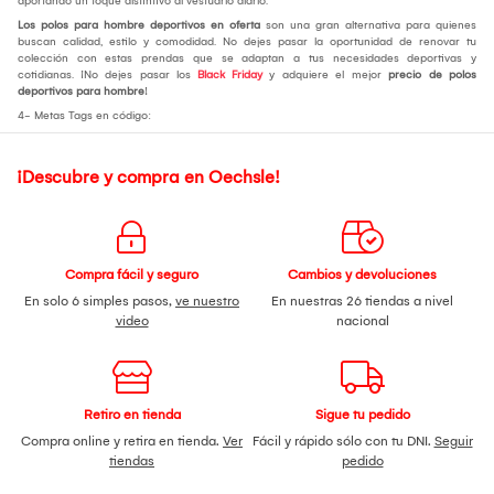
aportando un toque distintivo al vestuario diario.
Los polos para hombre deportivos en oferta
son una gran alternativa para quienes
buscan calidad, estilo y comodidad. No dejes pasar la oportunidad de renovar tu
colección con estas prendas que se adaptan a tus necesidades deportivas y
cotidianas. ¡No dejes pasar los
Black Friday
y adquiere el mejor
precio de polos
deportivos para hombre
!
4- Metas Tags en código:
¡Descubre y compra en Oechsle!
Compra fácil y seguro
Cambios y devoluciones
En solo 6 simples pasos,
ve nuestro
En nuestras 26 tiendas a nivel
video
nacional
Retiro en tienda
Sigue tu pedido
Compra online y retira en tienda.
Ver
Fácil y rápido sólo con tu DNI.
Seguir
tiendas
pedido