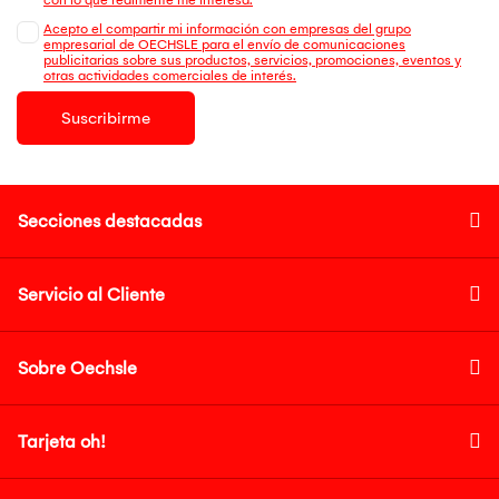
Acepto el compartir mi información con empresas del grupo
empresarial de OECHSLE para el envío de comunicaciones
publicitarias sobre sus productos, servicios, promociones, eventos y
otras actividades comerciales de interés.
Suscribirme
Secciones destacadas
Servicio al Cliente
Sobre Oechsle
Tarjeta oh!