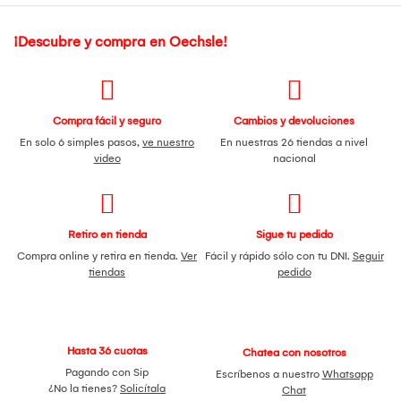
¡Descubre y compra en Oechsle!
Compra fácil y seguro
Cambios y devoluciones
En solo 6 simples pasos,
ve nuestro
En nuestras 26 tiendas a nivel
video
nacional
Retiro en tienda
Sigue tu pedido
Compra online y retira en tienda.
Ver
Fácil y rápido sólo con tu DNI.
Seguir
tiendas
pedido
Hasta 36 cuotas
Chatea con nosotros
Pagando con Sip
Escríbenos a nuestro
Whatsapp
¿No la tienes?
Solicítala
Chat