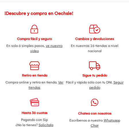
¡Descubre y compra en Oechsle!
Compra fácil y seguro
Cambios y devoluciones
En solo 6 simples pasos,
ve nuestro
En nuestras 26 tiendas a nivel
video
nacional
Retiro en tienda
Sigue tu pedido
Compra online y retira en tienda.
Ver
Fácil y rápido sólo con tu DNI.
Seguir
tiendas
pedido
Hasta 36 cuotas
Chatea con nosotros
Pagando con Sip
Escríbenos a nuestro
Whatsapp
¿No la tienes?
Solicítala
Chat