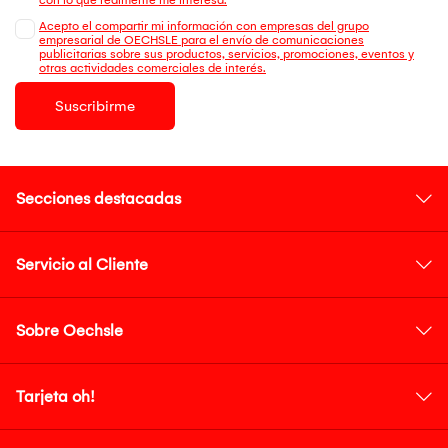
Acepto el compartir mi información con empresas del grupo
empresarial de OECHSLE para el envío de comunicaciones
publicitarias sobre sus productos, servicios, promociones, eventos y
otras actividades comerciales de interés.
Suscribirme
Secciones destacadas
Servicio al Cliente
Sobre Oechsle
Tarjeta oh!