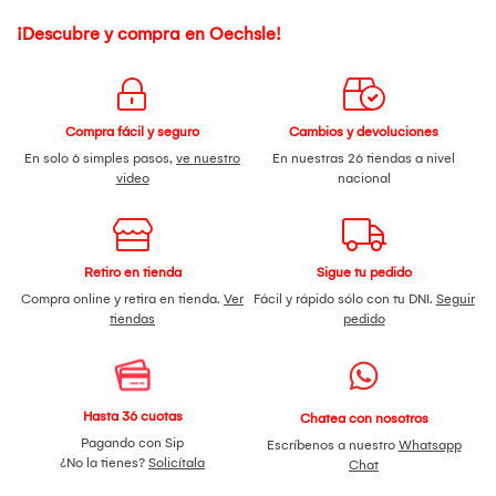
¡Descubre y compra en Oechsle!
Compra fácil y seguro
Cambios y devoluciones
En solo 6 simples pasos,
ve nuestro
En nuestras 26 tiendas a nivel
video
nacional
Retiro en tienda
Sigue tu pedido
Compra online y retira en tienda.
Ver
Fácil y rápido sólo con tu DNI.
Seguir
tiendas
pedido
Hasta 36 cuotas
Chatea con nosotros
Pagando con Sip
Escríbenos a nuestro
Whatsapp
¿No la tienes?
Solicítala
Chat