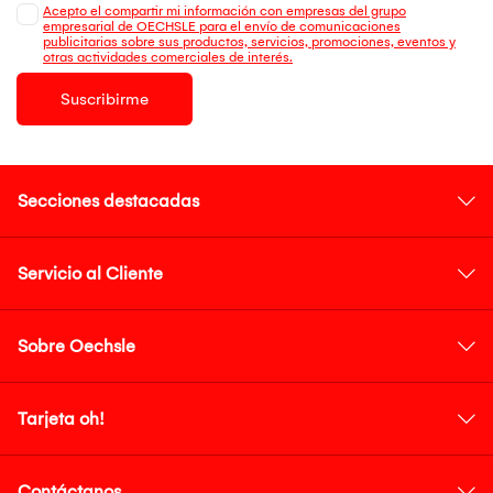
Acepto el compartir mi información con empresas del grupo
empresarial de OECHSLE para el envío de comunicaciones
publicitarias sobre sus productos, servicios, promociones, eventos y
otras actividades comerciales de interés.
Suscribirme
Secciones destacadas
Servicio al Cliente
Sobre Oechsle
Tarjeta oh!
Contáctanos