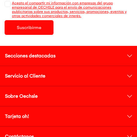
Acepto el compartir mi información con empresas del grupo
empresarial de OECHSLE para el envío de comunicaciones
publicitarias sobre sus productos, servicios, promociones, eventos y
otras actividades comerciales de interés.
Suscribirme
Secciones destacadas
Servicio al Cliente
Sobre Oechsle
Tarjeta oh!
Contáctanos