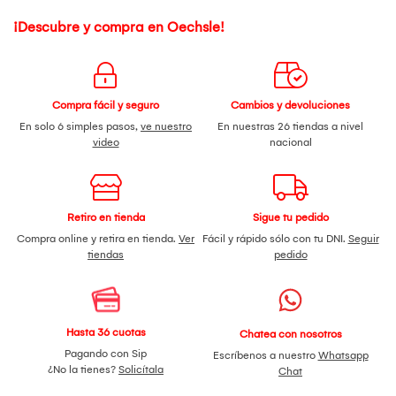
¡Descubre y compra en Oechsle!
Compra fácil y seguro
Cambios y devoluciones
En solo 6 simples pasos,
ve nuestro
En nuestras 26 tiendas a nivel
video
nacional
Retiro en tienda
Sigue tu pedido
Compra online y retira en tienda.
Ver
Fácil y rápido sólo con tu DNI.
Seguir
tiendas
pedido
Hasta 36 cuotas
Chatea con nosotros
Pagando con Sip
Escríbenos a nuestro
Whatsapp
¿No la tienes?
Solicítala
Chat