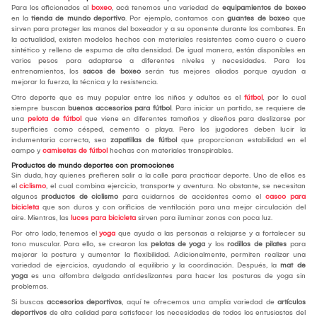
Para los aficionados al
boxeo
, acá tenemos una variedad de
equipamientos de boxeo
en la
tienda de mundo deportivo
. Por ejemplo, contamos con
guantes de boxeo
que
sirven para proteger las manos del boxeador y a su oponente durante los combates. En
la actualidad, existen modelos hechos con materiales resistentes como cuero o cuero
sintético y relleno de espuma de alta densidad. De igual manera, están disponibles en
varios pesos para adaptarse a diferentes niveles y necesidades. Para los
entrenamientos, los
sacos de boxeo
serán tus mejores aliados porque ayudan a
mejorar la fuerza, la técnica y la resistencia.
Otro deporte que es muy popular entre los niños y adultos es el
fútbol
, por lo cual
siempre buscan
buenos accesorios para fútbol
. Para iniciar un partido, se requiere de
una
pelota de fútbol
que viene en diferentes tamaños y diseños para deslizarse por
superficies como césped, cemento o playa. Pero los jugadores deben lucir la
indumentaria correcta, sea
zapatillas de fútbol
que proporcionan estabilidad en el
campo y
camisetas de fútbol
hechas con materiales transpirables.
Productos de mundo deportes con promociones
Sin duda, hay quienes prefieren salir a la calle para practicar deporte. Uno de ellos es
el
ciclismo
, el cual combina ejercicio, transporte y aventura. No obstante, se necesitan
algunos
productos de ciclismo
para cuidarnos de accidentes como el
casco para
bicicleta
que son duros y con orificios de ventilación para una mejor circulación del
aire. Mientras, las
luces para bicicleta
sirven para iluminar zonas con poca luz.
Por otro lado, tenemos el
yoga
que ayuda a las personas a relajarse y a fortalecer su
tono muscular. Para ello, se crearon las
pelotas de yoga
y los
rodillos de pilates
para
mejorar la postura y aumentar la flexibilidad. Adicionalmente, permiten realizar una
variedad de ejercicios, ayudando al equilibrio y la coordinación. Después, la
mat de
yoga
es una alfombra delgada antideslizantes para hacer las posturas de yoga sin
problemas.
Si buscas
accesorios deportivos
, aquí te ofrecemos una amplia variedad de
artículos
deportivos
de alta calidad para satisfacer las necesidades de todos los entusiastas del