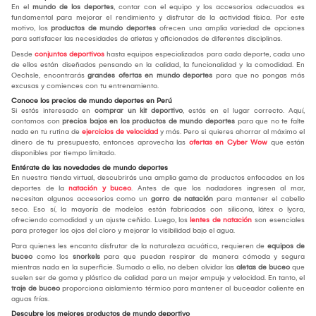
En el
mundo de los deportes
, contar con el equipo y los accesorios adecuados es
fundamental para mejorar el rendimiento y disfrutar de la actividad física. Por este
motivo, los
productos de mundo deportes
ofrecen una amplia variedad de opciones
para satisfacer las necesidades de atletas y aficionados de diferentes disciplinas.
Desde
conjuntos deportivos
hasta equipos especializados para cada deporte, cada uno
de ellos están diseñados pensando en la calidad, la funcionalidad y la comodidad. En
Oechsle, encontrarás
grandes ofertas en mundo deportes
para que no pongas más
excusas y comiences con tu entrenamiento.
Conoce los precios de mundo deportes en Perú
Si estás interesado en
comprar un kit deportivo
, estás en el lugar correcto. Aquí,
contamos con
precios bajos en los productos de mundo deportes
para que no te falte
nada en tu rutina de
ejercicios de velocidad
y más. Pero si quieres ahorrar al máximo el
dinero de tu presupuesto, entonces aprovecha las
ofertas en Cyber Wow
que están
disponibles por tiempo limitado.
Entérate de las novedades de mundo deportes
En nuestra tienda virtual, descubrirás una amplia gama de productos enfocados en los
deportes de la
natación y buceo
. Antes de que los nadadores ingresen al mar,
necesitan algunos accesorios como un
gorro de natación
para mantener el cabello
seco. Eso sí, la mayoría de modelos están fabricados con silicona, látex o lycra,
ofreciendo comodidad y un ajuste ceñido. Luego, los
lentes de natación
son esenciales
para proteger los ojos del cloro y mejorar la visibilidad bajo el agua.
Para quienes les encanta disfrutar de la naturaleza acuática, requieren de
equipos de
buceo
como los
snorkels
para que puedan respirar de manera cómoda y segura
mientras nada en la superficie. Sumado a ello, no deben olvidar las
aletas de buceo
que
suelen ser de goma y plástico de calidad para un mejor empuje y velocidad. En tanto, el
traje de buceo
proporciona aislamiento térmico para mantener al buceador caliente en
aguas frías.
Descubre los mejores productos de mundo deportivo