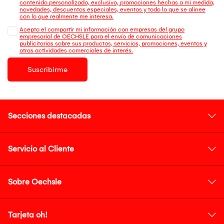
contenido personalizado, exclusivo, promociones hechas a mi medida,
novedades, descuentos especiales, eventos y todo lo que se alinee
con lo que realmente me interesa.
Acepto el compartir mi información con empresas del grupo
empresarial de OECHSLE para el envío de comunicaciones
publicitarias sobre sus productos, servicios, promociones, eventos y
otras actividades comerciales de interés.
Suscribirme
Secciones destacadas
Servicio al Cliente
Sobre Oechsle
Tarjeta oh!