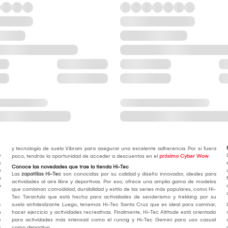
y tecnología de suela Vibram para asegurar una excelente adherencia. Por si fuera
e
poco, tendrás la oportunidad de acceder a descuentos en el
próximo Cyber Wow
.
s
Conoce las novedades que trae la tienda Hi-Tec
y
Las
zapatillas Hi-Tec
son conocidas por su calidad y diseño innovador, ideales para
o
actividades al aire libre y deportivas. Por eso, ofrece una amplia gama de modelos
o
que combinan comodidad, durabilidad y estilo de las series más populares, como Hi-
Tec Tarantula que está hecha para actividades de senderismo y trekking por su
a
suela antideslizante. Luego, tenemos Hi-Tec Santa Cruz que es ideal para caminar,
n
hacer ejercicio y actividades recreativas. Finalmente, Hi-Tec Altitude está orientada
e
para actividades más intensad como el runnig y Hi-Tec Gemini para uso casual
s
como deportivo.