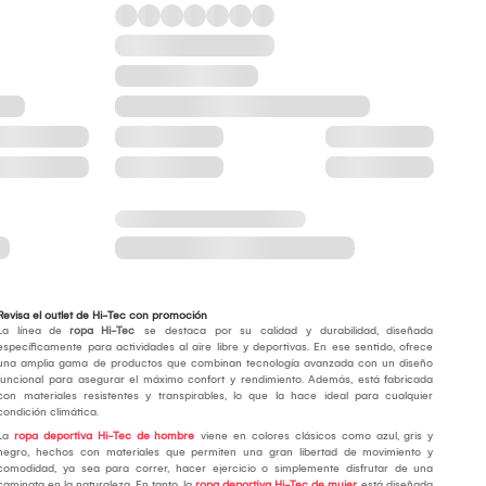
Revisa el outlet de Hi-Tec con promoción
La línea de
ropa Hi-Tec
se destaca por su calidad y durabilidad, diseñada
específicamente para actividades al aire libre y deportivas. En ese sentido, ofrece
una amplia gama de productos que combinan tecnología avanzada con un diseño
funcional para asegurar el máximo confort y rendimiento. Además, está fabricada
con materiales resistentes y transpirables, lo que la hace ideal para cualquier
condición climática.
La
ropa deportiva Hi-Tec de hombre
viene en colores clásicos como azul, gris y
negro, hechos con materiales que permiten una gran libertad de movimiento y
comodidad, ya sea para correr, hacer ejercicio o simplemente disfrutar de una
caminata en la naturaleza. En tanto, la
ropa deportiva Hi-Tec de mujer
está diseñada