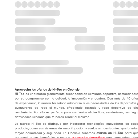
Aprovecha las ofertas de Hi-Tec en Oechsle
Hi-Tec
es una marca globalmente reconocida en el mundo deportivo, destacándos
por su compromiso con la calidad, la innovación y el confort. Con más de 40 año
de experiencia, la marca ha sabido adaptarse a las necesidades de los deportistas 
aventureros de todo el mundo, ofreciendo calzado y ropa deportiva de alt
rendimiento. Por ello, es perfecto para caminatas al aire libre, senderismo, running 
actividades urbanas que te harán rendir al máximo.
La marca Hi-Tec se distingue por incorporar tecnologías innovadoras en cad
producto, como sus sistemas de amortiguación y suelas antideslizantes, que brinda
mayor comodidad y seguridad. En Oechsle, tenemos
ofertas en Hi-Tec
para qu
aproveches sus beneficios y tengas
accesorios deportivos
que sean adecuado