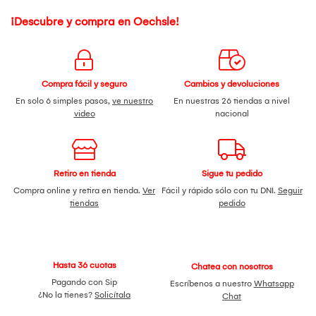
¡Descubre y compra en Oechsle!
Compra fácil y seguro
Cambios y devoluciones
En solo 6 simples pasos,
ve nuestro
En nuestras 26 tiendas a nivel
video
nacional
Retiro en tienda
Sigue tu pedido
Compra online y retira en tienda.
Ver
Fácil y rápido sólo con tu DNI.
Seguir
tiendas
pedido
Hasta 36 cuotas
Chatea con nosotros
Pagando con Sip
Escríbenos a nuestro
Whatsapp
¿No la tienes?
Solicítala
Chat