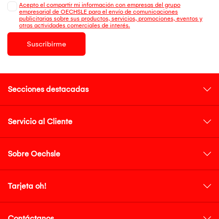
Acepto el compartir mi información con empresas del grupo
empresarial de OECHSLE para el envío de comunicaciones
publicitarias sobre sus productos, servicios, promociones, eventos y
otras actividades comerciales de interés.
Suscribirme
Secciones destacadas
Servicio al Cliente
Sobre Oechsle
Tarjeta oh!
Contáctanos