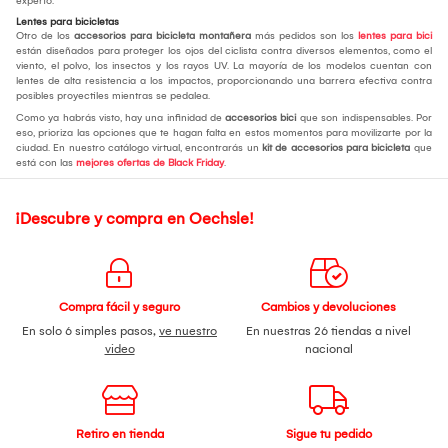
experto.
Lentes para bicicletas
Otro de los
accesorios para bicicleta montañera
más pedidos son los
lentes para bici
están diseñados para proteger los ojos del ciclista contra diversos elementos, como el
viento, el polvo, los insectos y los rayos UV. La mayoría de los modelos cuentan con
lentes de alta resistencia a los impactos, proporcionando una barrera efectiva contra
posibles proyectiles mientras se pedalea.
Como ya habrás visto, hay una infinidad de
accesorios bici
que son indispensables. Por
eso, prioriza las opciones que te hagan falta en estos momentos para movilizarte por la
ciudad. En nuestro catálogo virtual, encontrarás un
kit de accesorios para bicicleta
que
está con las
mejores ofertas de Black Friday
.
¡Descubre y compra en Oechsle!
Compra fácil y seguro
Cambios y devoluciones
En solo 6 simples pasos,
ve nuestro
En nuestras 26 tiendas a nivel
video
nacional
Retiro en tienda
Sigue tu pedido