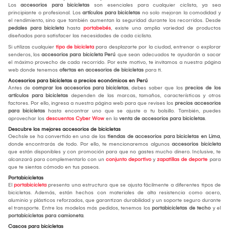
Los
accesorios para bicicletas
son esenciales para cualquier ciclista, ya sea
principiante o profesional. Los
artículos para bicicletas
no solo mejoran la comodidad y
el rendimiento, sino que también aumentan la seguridad durante los recorridos. Desde
pedales para bicicleta
hasta
portabebés
, existe una amplia variedad de productos
diseñados para satisfacer las necesidades de cada ciclista.
Si utilizas cualquier
tipo de bicicleta
para desplazarte por la ciudad, entrenar o explorar
senderos, los
accesorios para bicicleta Perú
que sean adecuados te ayudarán a sacar
el máximo provecho de cada recorrido. Por este motivo, te invitamos a nuestra página
web donde tenemos
ofertas en accesorios de bicicletas
para ti.
Accesorios para bicicletas a precios económicos en Perú
Antes de
comprar los
accesorios para bicicletas
, debes saber que los
precios de los
artículos para bicicletas
dependen de las marcas, tamaños, características y otros
factores. Por ello, ingresa a nuestra página web para que revises los
precios accesorios
para bicicletas
hasta encontrar uno que se ajuste a tu bolsillo. También, puedes
aprovechar los
descuentos Cyber Wow
en la
venta de accesorios para bicicletas
.
Descubre los mejores accesorios de bicicletas
Oechsle se ha convertido en una de las
tiendas de accesorios para bicicletas en Lima
,
donde encontrarás de todo. Por ello, te mencionaremos algunos
accesorios bicicleta
que están disponibles y con promoción para que no gastes mucho dinero. Inclusive, te
alcanzará para complementarlo con un
conjunto deportivo
y
zapatillas de deporte
para
que te sientas cómodo en tus paseos.
Portabicicletas
El
portabicicleta
presenta una estructura que se ajusta fácilmente a diferentes tipos de
bicicletas. Además, están hechos con materiales de alta resistencia como acero,
aluminio y plásticos reforzados, que garantizan durabilidad y un soporte seguro durante
el transporte. Entre los modelos más pedidos, tenemos los
portabicicletas de techo
y el
portabicicletas para camioneta
.
Cascos para bicicletas