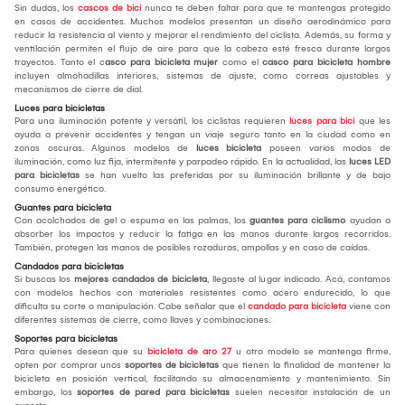
Sin dudas, los
cascos de bici
nunca te deben faltar para que te mantengas protegido
en casos de accidentes. Muchos modelos presentan un diseño aerodinámico para
reducir la resistencia al viento y mejorar el rendimiento del ciclista. Además, su forma y
ventilación permiten el flujo de aire para que la cabeza esté fresca durante largos
trayectos. Tanto el c
asco para bicicleta mujer
como el
casco para bicicleta hombre
incluyen almohadillas interiores, sistemas de ajuste, como correas ajustables y
mecanismos de cierre de dial.
Luces para bicicletas
Para una iluminación potente y versátil, los ciclistas requieren
luces para bici
que les
ayuda a prevenir accidentes y tengan un viaje seguro tanto en la ciudad como en
zonas oscuras. Algunos modelos de
luces bicicleta
poseen varios modos de
iluminación, como luz fija, intermitente y parpadeo rápido. En la actualidad, las
luces LED
para bicicletas
se han vuelto las preferidas por su iluminación brillante y de bajo
consumo energético.
Guantes para bicicleta
Con acolchados de gel o espuma en las palmas, los
guantes para ciclismo
ayudan a
absorber los impactos y reducir la fatiga en las manos durante largos recorridos.
También, protegen las manos de posibles rozaduras, ampollas y en caso de caídas.
Candados para bicicletas
Si buscas los
mejores candados de bicicleta
, llegaste al lugar indicado. Acá, contamos
con modelos hechos con materiales resistentes como acero endurecido, lo que
dificulta su corte o manipulación. Cabe señalar que el
candado para bicicleta
viene con
diferentes sistemas de cierre, como llaves y combinaciones.
Soportes para bicicletas
Para quienes desean que su
bicicleta de aro 27
u otro modelo se mantenga firme,
opten por comprar unos
soportes de bicicletas
que tienen la finalidad de mantener la
bicicleta en posición vertical, facilitando su almacenamiento y mantenimiento. Sin
embargo, los
soportes de pared para bicicletas
suelen necesitar instalación de un