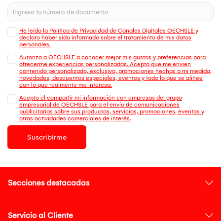
He leído la Política de Privacidad de Canales Digitales OECHSLE y
declaro haber sido informado sobre el tratamiento de mis datos
personales.
Autorizo a OECHSLE a conocer mejor mis gustos y preferencias para
ofrecerme experiencias personalizadas. Acepto que me envien
contenido personalizado, exclusivo, promociones hechas a mi medida,
novedades, descuentos especiales, eventos y todo lo que se alinee
con lo que realmente me interesa.
Acepto el compartir mi información con empresas del grupo
empresarial de OECHSLE para el envío de comunicaciones
publicitarias sobre sus productos, servicios, promociones, eventos y
otras actividades comerciales de interés.
Suscribirme
Secciones destacadas
Servicio al Cliente