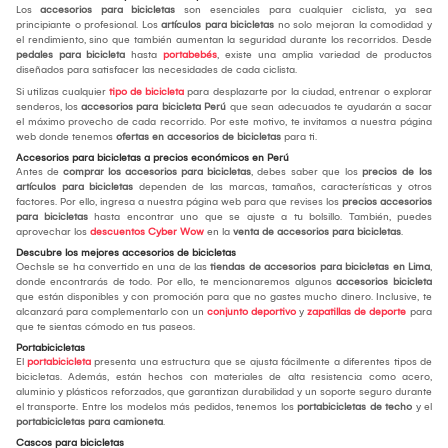
Los
accesorios para bicicletas
son esenciales para cualquier ciclista, ya sea
principiante o profesional. Los
artículos para bicicletas
no solo mejoran la comodidad y
el rendimiento, sino que también aumentan la seguridad durante los recorridos. Desde
pedales para bicicleta
hasta
portabebés
, existe una amplia variedad de productos
diseñados para satisfacer las necesidades de cada ciclista.
Si utilizas cualquier
tipo de bicicleta
para desplazarte por la ciudad, entrenar o explorar
senderos, los
accesorios para bicicleta Perú
que sean adecuados te ayudarán a sacar
el máximo provecho de cada recorrido. Por este motivo, te invitamos a nuestra página
web donde tenemos
ofertas en accesorios de bicicletas
para ti.
Accesorios para bicicletas a precios económicos en Perú
Antes de
comprar los
accesorios para bicicletas
, debes saber que los
precios de los
artículos para bicicletas
dependen de las marcas, tamaños, características y otros
factores. Por ello, ingresa a nuestra página web para que revises los
precios accesorios
para bicicletas
hasta encontrar uno que se ajuste a tu bolsillo. También, puedes
aprovechar los
descuentos Cyber Wow
en la
venta de accesorios para bicicletas
.
Descubre los mejores accesorios de bicicletas
Oechsle se ha convertido en una de las
tiendas de accesorios para bicicletas en Lima
,
donde encontrarás de todo. Por ello, te mencionaremos algunos
accesorios bicicleta
que están disponibles y con promoción para que no gastes mucho dinero. Inclusive, te
alcanzará para complementarlo con un
conjunto deportivo
y
zapatillas de deporte
para
que te sientas cómodo en tus paseos.
Portabicicletas
El
portabicicleta
presenta una estructura que se ajusta fácilmente a diferentes tipos de
bicicletas. Además, están hechos con materiales de alta resistencia como acero,
aluminio y plásticos reforzados, que garantizan durabilidad y un soporte seguro durante
el transporte. Entre los modelos más pedidos, tenemos los
portabicicletas de techo
y el
portabicicletas para camioneta
.
Cascos para bicicletas