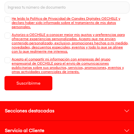
He leído la Política de Privacidad de Canales Digitales OECHSLE y
declaro haber sido informado sobre el tratamiento de mis datos
personales.
Autorizo a OECHSLE a conocer mejor mis gustos y preferencias para
ofrecerme experiencias personalizadas. Acepto que me envien
contenido personalizado, exclusivo, promociones hechas a mi medida,
novedades, descuentos especiales, eventos y todo lo que se alinee
con lo que realmente me interesa.
Acepto el compartir mi información con empresas del grupo
empresarial de OECHSLE para el envío de comunicaciones
publicitarias sobre sus productos, servicios, promociones, eventos y
otras actividades comerciales de interés.
Suscribirme
Secciones destacadas
Servicio al Cliente