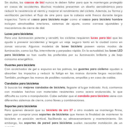
Sin dudas, los
cascos de bici
nunca te deben faltar para que te mantengas protegido
en casos de accidentes. Muchos modelos presentan un diseño aerodinámico para
reducir la resistencia al viento y mejorar el rendimiento del ciclista. Además, su forma y
ventilación permiten el flujo de aire para que la cabeza esté fresca durante largos
trayectos. Tanto el c
asco para bicicleta mujer
como el
casco para bicicleta hombre
incluyen almohadillas interiores, sistemas de ajuste, como correas ajustables y
mecanismos de cierre de dial.
Luces para bicicletas
Para una iluminación potente y versátil, los ciclistas requieren
luces para bici
que les
ayuda a prevenir accidentes y tengan un viaje seguro tanto en la ciudad como en
zonas oscuras. Algunos modelos de
luces bicicleta
poseen varios modos de
iluminación, como luz fija, intermitente y parpadeo rápido. En la actualidad, las
luces LED
para bicicletas
se han vuelto las preferidas por su iluminación brillante y de bajo
consumo energético.
Guantes para bicicleta
Con acolchados de gel o espuma en las palmas, los
guantes para ciclismo
ayudan a
absorber los impactos y reducir la fatiga en las manos durante largos recorridos.
También, protegen las manos de posibles rozaduras, ampollas y en caso de caídas.
Candados para bicicletas
Si buscas los
mejores candados de bicicleta
, llegaste al lugar indicado. Acá, contamos
con modelos hechos con materiales resistentes como acero endurecido, lo que
dificulta su corte o manipulación. Cabe señalar que el
candado para bicicleta
viene con
diferentes sistemas de cierre, como llaves y combinaciones.
Soportes para bicicletas
Para quienes desean que su
bicicleta de aro 27
u otro modelo se mantenga firme,
opten por comprar unos
soportes de bicicletas
que tienen la finalidad de mantener la
bicicleta en posición vertical, facilitando su almacenamiento y mantenimiento. Sin
embargo, los
soportes de pared para bicicletas
suelen necesitar instalación de un