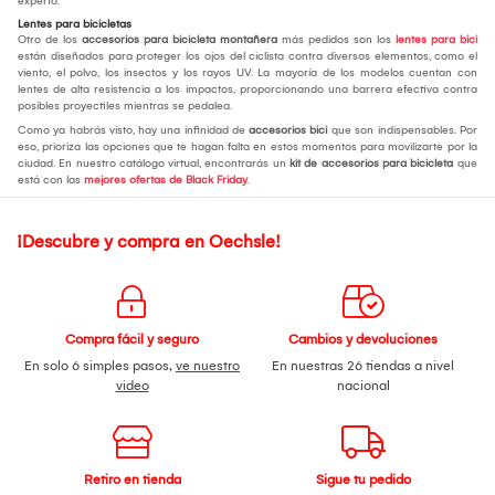
experto.
Lentes para bicicletas
Otro de los
accesorios para bicicleta montañera
más pedidos son los
lentes para bici
están diseñados para proteger los ojos del ciclista contra diversos elementos, como el
viento, el polvo, los insectos y los rayos UV. La mayoría de los modelos cuentan con
lentes de alta resistencia a los impactos, proporcionando una barrera efectiva contra
posibles proyectiles mientras se pedalea.
Como ya habrás visto, hay una infinidad de
accesorios bici
que son indispensables. Por
eso, prioriza las opciones que te hagan falta en estos momentos para movilizarte por la
ciudad. En nuestro catálogo virtual, encontrarás un
kit de accesorios para bicicleta
que
está con las
mejores ofertas de Black Friday
.
¡Descubre y compra en Oechsle!
Compra fácil y seguro
Cambios y devoluciones
En solo 6 simples pasos,
ve nuestro
En nuestras 26 tiendas a nivel
video
nacional
Retiro en tienda
Sigue tu pedido