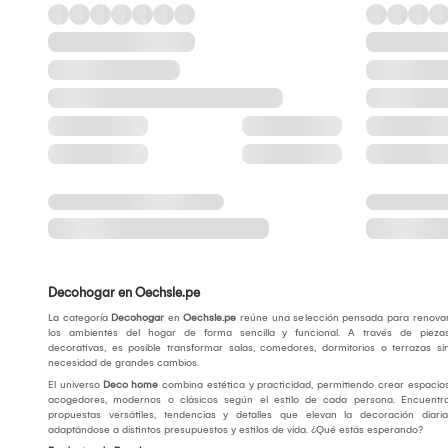
Decohogar en Oechsle.pe
La categoría
Decohogar
en
Oechsle.pe
reúne una selección pensada para renova
los ambientes del hogar de forma sencilla y funcional. A través de pieza
decorativas, es posible transformar salas, comedores, dormitorios o terrazas si
necesidad de grandes cambios.
El universo
Deco home
combina estética y practicidad, permitiendo crear espacio
acogedores, modernos o clásicos según el estilo de cada persona. Encuentr
propuestas versátiles, tendencias y detalles que elevan la decoración diaria
adaptándose a distintos presupuestos y estilos de vida. ¿Qué estás esperando?