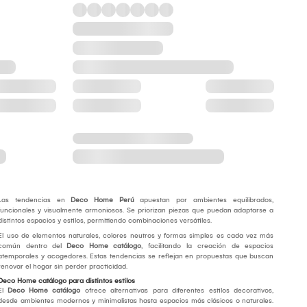
Las tendencias en
Deco Home Perú
apuestan por ambientes equilibrados,
funcionales y visualmente armoniosos. Se priorizan piezas que puedan adaptarse a
distintos espacios y estilos, permitiendo combinaciones versátiles.
El uso de elementos naturales, colores neutros y formas simples es cada vez más
común dentro del
Deco Home catálogo
, facilitando la creación de espacios
atemporales y acogedores. Estas tendencias se reflejan en propuestas que buscan
renovar el hogar sin perder practicidad.
Deco Home catálogo para distintos estilos
El
Deco Home catálogo
ofrece alternativas para diferentes estilos decorativos,
desde ambientes modernos y minimalistas hasta espacios más clásicos o naturales.