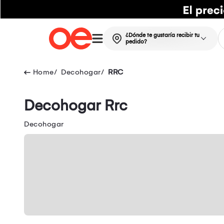
¿Dónde te gustaría recibir tu
pedido?
Decohogar
RRC
Decohogar Rrc
Decohogar