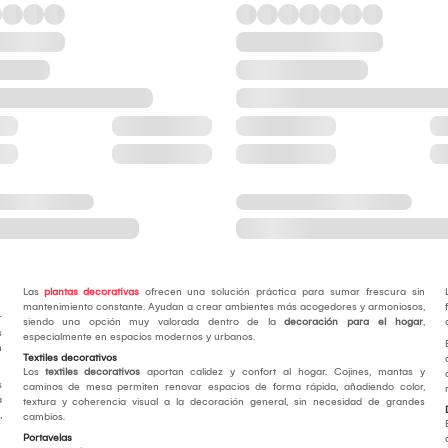
Las
plantas decorativas
ofrecen una solución práctica para sumar frescura sin
mantenimiento constante. Ayudan a crear ambientes más acogedores y armoniosos,
r
siendo una opción muy valorada dentro de la
decoración para el hogar
,
s
especialmente en espacios modernos y urbanos.
n
Textiles decorativos
Los
textiles decorativos
aportan calidez y confort al hogar. Cojines, mantas y
s
caminos de mesa permiten renovar espacios de forma rápida, añadiendo color,
a
textura y coherencia visual a la decoración general, sin necesidad de grandes
,
cambios.
Portavelas