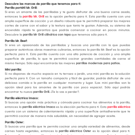
Descubre las marcas de parrilla que tenemos para ti:
Parrilla portátil Mr. Grill:
Si eres un amante de las parrilladas y te gusta disfrutar de una buena carne asada,
entonces la
parrilla Mr. Grill
es la opción perfecta para ti. Esta parrilla cuenta con una
amplia superficie de cocción y un diseño robusto que te permitirá preparar los mejores
cortes de carne con el sabor y la textura que tanto te gustan. Además, su sistema de
encendido rápido te garantiza que podrás comenzar a cocinar en pocos minutos.
Descubre la
parrilla Mr Grill cilíndrica con tapa
que tenemos sólo para ti.
Parrilla Mr. Beef:
Si eres un apasionado de las parrilladas y buscas una parrilla con la que puedas
preparar auténticas obras maestras culinarias, entonces la parrilla Mr. Beef es la opción
perfecta para ti. Esta parrilla cuenta con una alta potencia de cocción y una amplia
superficie de parrilla, lo que te permitirá cocinar grandes cantidades de carne al
mismo tiempo. Sólo aquí encontrarás las mejores
parrillas modernas para patios.
Mini parrilla:
Si no dispones de mucho espacio en tu terraza o jardín, una mini parrilla es la solución
perfecta para ti. Con un tamaño compacto y fácil de guardar, podrás disfrutar de una
deliciosa comida a la parrilla en cualquier momento y lugar. ¡Las mini parrillas son la
opción ideal para los amantes de la parrilla con poco espacio!. Sólo aquí podrás
encontrar tu nueva
parrilla Grill.
¿Te lo vas a perder?.
Parrilla eléctrica Imaco:
Si buscas una opción más práctica y cómoda para cocinar tus alimentos a la parrilla,
entonces la
parrilla eléctrica Imaco
es la elección perfecta para ti. Esta
parrilla eléctrica
cuenta con un sistema de calentamiento rápido y una superficie antiadherente que te
permitirá cocinar de manera más saludable, sin necesidad de agregar aceite.
Parrilla Oster:
Si buscas una parrilla que te permita cocinar una amplia variedad de alimentos, desde
carnes hasta vegetales, entonces la
parrilla eléctrica Oster
es la opción ideal para ti.