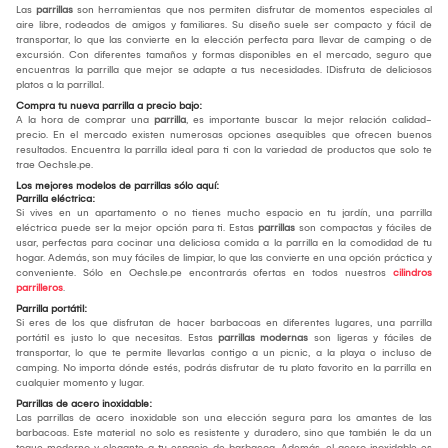
Las
parrillas
son herramientas que nos permiten disfrutar de momentos especiales al
aire libre, rodeados de amigos y familiares. Su diseño suele ser compacto y fácil de
transportar, lo que las convierte en la elección perfecta para llevar de camping o de
excursión. Con diferentes tamaños y formas disponibles en el mercado, seguro que
encuentras la parrilla que mejor se adapte a tus necesidades. ¡Disfruta de deliciosos
platos a la parrilla!.
Compra tu nueva parrilla a precio bajo:
A la hora de comprar una
parrilla
, es importante buscar la mejor relación calidad-
precio. En el mercado existen numerosas opciones asequibles que ofrecen buenos
resultados. Encuentra la parrilla ideal para ti con la variedad de productos que solo te
trae Oechsle.pe.
Los mejores modelos de parrillas sólo aquí:
Parrilla eléctrica:
Si vives en un apartamento o no tienes mucho espacio en tu jardín, una parrilla
eléctrica puede ser la mejor opción para ti. Estas
parrillas
son compactas y fáciles de
usar, perfectas para cocinar una deliciosa comida a la parrilla en la comodidad de tu
hogar. Además, son muy fáciles de limpiar, lo que las convierte en una opción práctica y
conveniente. Sólo en Oechsle.pe encontrarás ofertas en todos nuestros
cilindros
parrilleros
.
Parrilla portátil:
Si eres de los que disfrutan de hacer barbacoas en diferentes lugares, una parrilla
portátil es justo lo que necesitas. Estas
parrillas modernas
son ligeras y fáciles de
transportar, lo que te permite llevarlas contigo a un picnic, a la playa o incluso de
camping. No importa dónde estés, podrás disfrutar de tu plato favorito en la parrilla en
cualquier momento y lugar.
Parrillas de acero inoxidable:
Las parrillas de acero inoxidable son una elección segura para los amantes de las
barbacoas. Este material no solo es resistente y duradero, sino que también le da un
toque moderno y elegante a tu espacio de barbacoa. Además, el acero inoxidable es