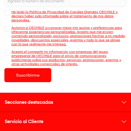
He leído la Política de Privacidad de Canales Digitales OECHSLE y
declaro haber sido informado sobre el tratamiento de mis datos
personales.
Autorizo a OECHSLE a conocer mejor mis gustos y preferencias para
ofrecerme experiencias personalizadas. Acepto que me envien
contenido personalizado, exclusivo, promociones hechas a mi medida,
novedades, descuentos especiales, eventos y todo lo que se alinee
con lo que realmente me interesa.
Acepto el compartir mi información con empresas del grupo
empresarial de OECHSLE para el envío de comunicaciones
publicitarias sobre sus productos, servicios, promociones, eventos y
otras actividades comerciales de interés.
Suscribirme
Secciones destacadas
Servicio al Cliente