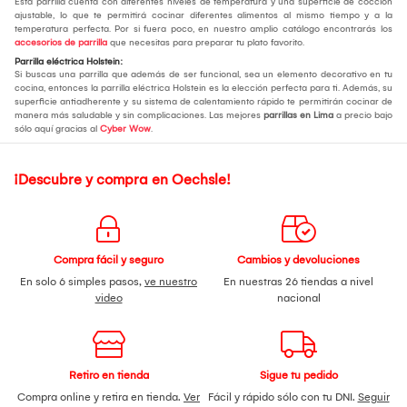
Esta parrilla cuenta con diferentes niveles de temperatura y una superficie de cocción
ajustable, lo que te permitirá cocinar diferentes alimentos al mismo tiempo y a la
temperatura perfecta. Por si fuera poco, en nuestro amplio catálogo encontrarás los
accesorios de parrilla
que necesitas para preparar tu plato favorito.
Parrilla eléctrica Holstein:
Si buscas una parrilla que además de ser funcional, sea un elemento decorativo en tu
cocina, entonces la parrilla eléctrica Holstein es la elección perfecta para ti. Además, su
superficie antiadherente y su sistema de calentamiento rápido te permitirán cocinar de
manera más saludable y sin complicaciones. Las mejores
parrillas en Lima
a precio bajo
sólo aquí gracias al
Cyber Wow
.
¡Descubre y compra en Oechsle!
Compra fácil y seguro
Cambios y devoluciones
En solo 6 simples pasos,
ve nuestro
En nuestras 26 tiendas a nivel
video
nacional
Retiro en tienda
Sigue tu pedido
Compra online y retira en tienda.
Ver
Fácil y rápido sólo con tu DNI.
Seguir