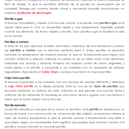
fácil de limpiar, lo que te permitirá disfrutar de tu parrilla sin preocuparte por la
suciedad. Navega por nuestra tienda virtual y encuentra grandes promociones en
nuestros
productos de decohogar
.
Parrilla a gas:
Si buscas comodidad y rapidez a la hora de cocinar a la parrilla, una
parrilla a gas
es la
opción ideal para ti. Con un encendido rápido y una temperatura regulable, podrás
cocinar tus alimentos de forma rápida y sencilla. ¡Una parrilla a gas te facilitará la vida
en la cocina!.
Parrillas a carbón:
Si eres de los que aprecian el sabor ahumado y auténtico de una barbacoa a carbón,
las
parrillas a carbón
son la elección perfecta para ti. Estas parrillas te permiten
controlar la temperatura de manera precisa, lo que es fundamental para lograr una
cocción uniforme y sabrosa. Además, el carbón le da un sabor único a los alimentos,
realzando sus aromas y texturas. Prepara tus mejores cortes de carne, vegetales y
hasta pizzas a la parrilla, y sorprende a tus invitados con un banquete de sabores
inigualables. ¡Aprovecha el
Cyber Days
y compra hoy mismo tu nueva parrilla!.
Caja china parrilla:
Si buscas sorprender a tus invitados con una técnica de cocción diferente y deliciosa,
la
caja china parrilla
es tu aliada perfecta. Este es uno de los
tipos de parrillas
que
funciona mediante un sistema de calor indirecto, lo que permite una cocción lenta y
uniforme de los alimentos. El resultado es una carne tierna y jugosa, con una textura y
sabor que te harán repetir una y otra vez.
Parrilla kamado:
La parrilla kamado es una joya de la cocina al aire libre. Esta
parrilla
se destaca por su
forma de huevo y su construcción de cerámica de alta calidad. La cerámica retiene el
calor de manera excepcional, lo que te permite cocinar a temperaturas muy altas o
muy bajas, según tus necesidades. Esto significa que puedes asar, ahumar, cocinar a la
parrilla e incluso hornear en una sola parrilla.