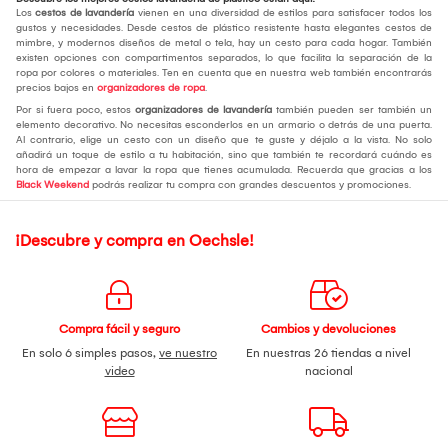
Los
cestos de lavandería
vienen en una diversidad de estilos para satisfacer todos los
gustos y necesidades. Desde cestos de plástico resistente hasta elegantes cestos de
mimbre, y modernos diseños de metal o tela, hay un cesto para cada hogar. También
existen opciones con compartimentos separados, lo que facilita la separación de la
ropa por colores o materiales. Ten en cuenta que en nuestra web también encontrarás
precios bajos en
organizadores de ropa
.
Por si fuera poco, estos
organizadores de lavandería
también pueden ser también un
elemento decorativo. No necesitas esconderlos en un armario o detrás de una puerta.
Al contrario, elige un cesto con un diseño que te guste y déjalo a la vista. No solo
añadirá un toque de estilo a tu habitación, sino que también te recordará cuándo es
hora de empezar a lavar la ropa que tienes acumulada. Recuerda que gracias a los
Black Weekend
podrás realizar tu compra con grandes descuentos y promociones.
¡Descubre y compra en Oechsle!
Compra fácil y seguro
Cambios y devoluciones
En solo 6 simples pasos,
ve nuestro
En nuestras 26 tiendas a nivel
video
nacional