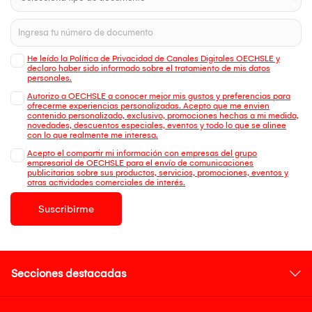
He leído la Política de Privacidad de Canales Digitales OECHSLE y
declaro haber sido informado sobre el tratamiento de mis datos
personales.
Autorizo a OECHSLE a conocer mejor mis gustos y preferencias para
ofrecerme experiencias personalizadas. Acepto que me envien
contenido personalizado, exclusivo, promociones hechas a mi medida,
novedades, descuentos especiales, eventos y todo lo que se alinee
con lo que realmente me interesa.
Acepto el compartir mi información con empresas del grupo
empresarial de OECHSLE para el envío de comunicaciones
publicitarias sobre sus productos, servicios, promociones, eventos y
otras actividades comerciales de interés.
Suscribirme
Secciones destacadas