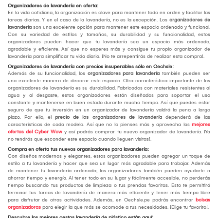
Organizadores de lavandería en oferta:
En la vida cotidiana, la organización es clave para mantener todo en orden y facilitar las
tareas diarias. Y en el caso de la lavandería, no es la excepción. Los
organizadores de
lavandería
son una excelente opción para mantener este espacio ordenado y funcional.
Con su variedad de estilos y tamaños, su durabilidad y su funcionalidad, estos
organizadores pueden hacer que tu lavandería sea un espacio más ordenado,
agradable y eficiente. Así que no esperes más y consigue tu propio organizador de
lavandería para simplificar tu vida diaria. ¡No te arrepentirás de realizar esta compra!.
Organizadores de lavandería con precios insuperables sólo en Oechsle:
Además de su funcionalidad, los
organizadores para lavandería
también pueden ser
una excelente manera de decorar este espacio. Otra característica importante de los
organizadores de lavandería es su durabilidad. Fabricados con materiales resistentes al
agua y al desgaste, estos organizadores están diseñados para soportar el uso
constante y mantenerse en buen estado durante mucho tiempo. Así que puedes estar
seguro de que tu inversión en un organizador de lavandería valdrá la pena a largo
plazo. Por ello, el
precio de los organizadores de lavandería
dependerá de las
características de cada modelo. Así que no lo pienses más y aprovecha las
mejores
ofertas del Cyber Wow
y así podrás comprar tu nuevo organizador de lavandería. ¡Ya
no tendrás que esconder este espacio cuando lleguen visitas!.
Compra en oferta tus nuevos organizadores para lavandería:
Con diseños modernos y elegantes, estos organizadores pueden agregar un toque de
estilo a tu lavandería y hacer que sea un lugar más agradable para trabajar. Además
de mantener tu lavandería ordenada, los organizadores también pueden ayudarte a
ahorrar tiempo y energía. Al tener todo en su lugar y fácilmente accesible, no perderás
tiempo buscando tus productos de limpieza o tus prendas favoritas. Esto te permitirá
terminar tus tareas de lavandería de manera más eficiente y tener más tiempo libre
para disfrutar de otras actividades. Además, en Oechsle.pe podrás encontrar
bolsas
organizadoras
para elegir la que más se acomode a tus necesidades. ¡Elige tu favorito!.
Descubre los mejores cestos lavandería de plástico están aquí: