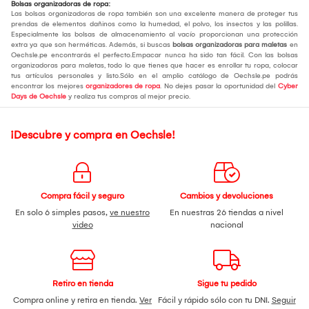
Bolsas organizadoras de ropa:
Las bolsas organizadoras de ropa también son una excelente manera de proteger tus
prendas de elementos dañinos como la humedad, el polvo, los insectos y las polillas.
Especialmente las bolsas de almacenamiento al vacío proporcionan una protección
extra ya que son herméticas. Además, si buscas
bolsas organizadoras para maletas
en
Oechsle.pe encontrarás el perfecto.Empacar nunca ha sido tan fácil. Con las bolsas
organizadoras para maletas, todo lo que tienes que hacer es enrollar tu ropa, colocar
tus artículos personales y listo.Sólo en el amplio catálogo de Oechsle.pe podrás
encontrar los mejores
organizadores de ropa
. No dejes pasar la oportunidad del
Cyber
Days de Oechsle
y realiza tus compras al mejor precio.
¡Descubre y compra en Oechsle!
Compra fácil y seguro
Cambios y devoluciones
En solo 6 simples pasos,
ve nuestro
En nuestras 26 tiendas a nivel
video
nacional
Retiro en tienda
Sigue tu pedido
Compra online y retira en tienda.
Ver
Fácil y rápido sólo con tu DNI.
Seguir