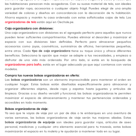
las habitaciones parezcan más acogedoras. Con su suave material de tela, son ideales
para guardar ropa, accesorios o cualquier objeto frágil. Puedes elegir de una amplia
variedad de colores y diseños en concordancia con la decoración de tu habitación.
Ahorra espacio y mantén tu casa ordenada con estas sofisticadas cajas de tela. Los
organizadores de tela
están aquí en Oechsle.pe.
Caja organizadora con divisiones:
Una caja organizadora con divisiones es el agregado perfecto para aquellos que nunca
pueden tener suficientes compartimentos. Puedes eliminar el desorden y maximizar el
espacio con sus divisiones bien definidas. Perfecto para almacenar pequeños
accesorios como joyas, cosméticos, suministros de oficina, herramientas pequeñas,
entre otros. Cada
tipo de caja organizadora
tiene su toque único y ofrece diferentes
beneficios. Selecciona la opción que mejor se adapte a tus necesidades, y empieza a
disfrutar de una vida más ordenada. Por otro lado, si estás en la búsqueda de
organizadores para baño
, estás en el lugar adecuado ya que aquí contamos con varios
modelos.
Compra tus nuevas bolsas organizadoras en oferta:
Las
bolsas organizadoras
son un elemento imprescindible para mantener el orden en
cualquier hogar. Estas bolsas están diseñadas específicamente para almacenar y
organizar diferentes objetos, desde ropa y zapatos hasta juguetes y artículos de
limpieza. Gracias a su diseño versátil y funcional, las bolsas organizadoras te permiten
maximizar el espacio de almacenamiento y mantener tus pertenencias ordenadas y
accesibles en todo momento.
Bolsas organizadoras de viaje:
Ya sea que te vayas de viaje por un par de días o te embarques en una aventura de
varias semanas, las bolsas organizadoras de viaje serán tus mejores aliadas. Estas
bolsas organizadoras de equipaje
son ideales para guardar ropa, artículos de aseo
personal, medicinas y cualquier otro elemento esencial para tu travesía, estas bolsas
maximizarán el espacio en tu maleta y te ayudarán a mantener todo en su lugar.