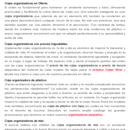
Cajas organizadoras en Oferta:
El orden es fundamental para mantener un ambiente armonioso y sano, ofreciendo
practicidad y facilitando la rutina diaria de cada uno. Una solución inteligente es usar
cajas organizadoras
que, además de ser un elemento útil, también se convierten en
una pieza decorativa para cualquier rincón de la casa. No solo son prácticas, sino que
también pueden ser una adición atractiva a la decoración. Con variedad de estilos,
desde los modelos más rústicos de madera hasta los más modernos de plástico o
acero, seguramente encontrará uno que se adapte perfectamente a su personalidad y
estilo de vida.
Cajas organizadoras con precios inigualables:
Implementar cajas organizadoras en tu día a día es sinónimo de mejorar tu bienestar y
calidad de vida. Al mantener el orden y la organización, ahorras tiempo y energía en la
búsqueda de objetos, además de crear un ambiente visualmente agradable y acogedor
en tu hogar o lugar de trabajo. No esperes más y siente el impacto positivo del orden
con las cajas organizadoras. El
precio de las cajas organizadoras a precio de locura
dependerá del material de cada modelo. No dejes pasar el
próximo Cyber Wow
y
llévate hoy mismo a casa uno de nuestros productos en oferta.
Caja organizadora de plástico:
¿Tienes problemas logrando mantener todo en orden y te resulta complicado encontrar
tus pertenencias rápidamente? La solución reside en las cajas organizadoras de
plástico que están elegantes a la vista e ilustran un sentido de orden y simplicidad. Su
diseño transparente te permite hallar tus artículos en un instante. Un hogar organizado
mejora tu calidad de vida y te ayuda a iniciar tu día de la mejor forma. Entre los modelos
más vendidos, encontrarás las
cajas de plástico con tapa,
las cuáles se han convertido
en el favorito de muchos. Descubre en nuestro amplio catálogo las grandes
promociones que tenemos en todos nuestros
organizadores pequeños.
.
Cajas organizadoras de tela:
Si buscas belleza con utilidad, las
cajas organizadoras de tela
son un excelente
elemento agregado a tu hogar. Proporcionan un aspecto elegante y cálido y hacen que