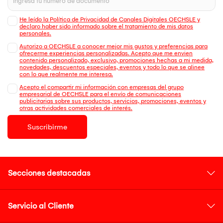
He leído la Política de Privacidad de Canales Digitales OECHSLE y
declaro haber sido informado sobre el tratamiento de mis datos
personales.
Autorizo a OECHSLE a conocer mejor mis gustos y preferencias para
ofrecerme experiencias personalizadas. Acepto que me envien
contenido personalizado, exclusivo, promociones hechas a mi medida,
novedades, descuentos especiales, eventos y todo lo que se alinee
con lo que realmente me interesa.
Acepto el compartir mi información con empresas del grupo
empresarial de OECHSLE para el envío de comunicaciones
publicitarias sobre sus productos, servicios, promociones, eventos y
otras actividades comerciales de interés.
Suscribirme
Secciones destacadas
Servicio al Cliente