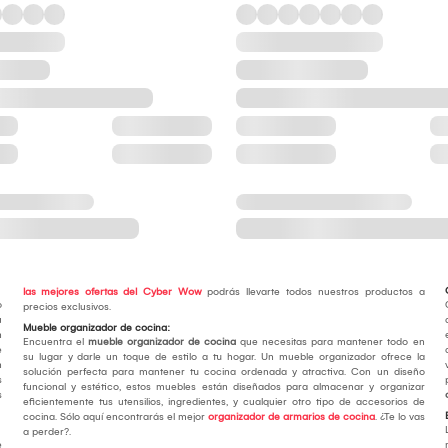
las mejores ofertas del Cyber Wow
podrás llevarte todos nuestros productos a
o
precios exclusivos.
u
Mueble organizador de cocina:
n
Encuentra el
mueble organizador de cocina
que necesitas para mantener todo en
e
su lugar y darle un toque de estilo a tu hogar. Un mueble organizador ofrece la
n
solución perfecta para mantener tu cocina ordenada y atractiva. Con un diseño
s
funcional y estético, estos muebles están diseñados para almacenar y organizar
s
eficientemente tus utensilios, ingredientes, y cualquier otro tipo de accesorios de
cocina. Sólo aquí encontrarás el mejor
organizador de armarios de cocina
. ¿Te lo vas
a perder?.
e