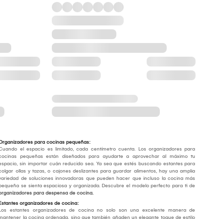
Organizadores para cocinas pequeñas:
Cuando el espacio es limitado, cada centímetro cuenta. Los organizadores para
cocinas pequeñas están diseñados para ayudarte a aprovechar al máximo tu
espacio, sin importar cuán reducido sea. Ya sea que estés buscando estantes para
colgar ollas y tazas, o cajones deslizantes para guardar alimentos, hay una amplia
variedad de soluciones innovadoras que pueden hacer que incluso la cocina más
pequeña se sienta espaciosa y organizada. Descubre el modelo perfecto para ti de
organizadores para despensa de cocina.
Estantes organizadores de cocina:
Los estantes organizadores de cocina no solo son una excelente manera de
mantener la cocina ordenada, sino que también añaden un elegante toque de estilo