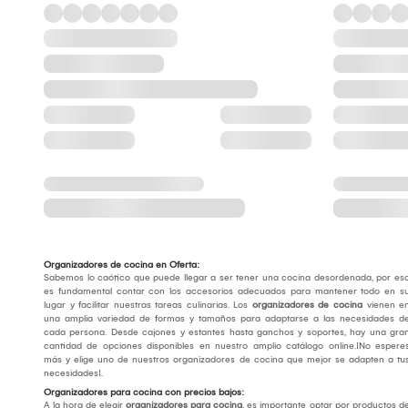
Organizadores de cocina en Oferta:
Sabemos lo caótico que puede llegar a ser tener una cocina desordenada, por es
es fundamental contar con los accesorios adecuados para mantener todo en s
lugar y facilitar nuestras tareas culinarias. Los
organizadores de cocina
vienen e
una amplia variedad de formas y tamaños para adaptarse a las necesidades d
cada persona. Desde cajones y estantes hasta ganchos y soportes, hay una gra
cantidad de opciones disponibles en nuestro amplio catálogo online.¡No espere
más y elige uno de nuestros organizadores de cocina que mejor se adapten a tu
necesidades!.
Organizadores para cocina con precios bajos:
A la hora de elegir
organizadores para cocina
, es importante optar por productos d