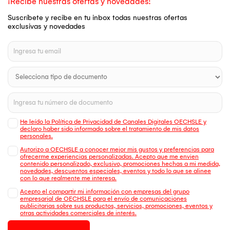
¡Recibe nuestras ofertas y novedades!
Suscríbete y recibe en tu inbox todas nuestras ofertas
exclusivas y novedades
He leído la Política de Privacidad de Canales Digitales OECHSLE y
declaro haber sido informado sobre el tratamiento de mis datos
personales.
Autorizo a OECHSLE a conocer mejor mis gustos y preferencias para
ofrecerme experiencias personalizadas. Acepto que me envien
contenido personalizado, exclusivo, promociones hechas a mi medida,
novedades, descuentos especiales, eventos y todo lo que se alinee
con lo que realmente me interesa.
Acepto el compartir mi información con empresas del grupo
empresarial de OECHSLE para el envío de comunicaciones
publicitarias sobre sus productos, servicios, promociones, eventos y
otras actividades comerciales de interés.