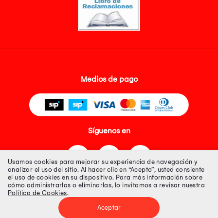
Medios de pago
Síguenos en
Usamos cookies para mejorar su experiencia de navegación y
analizar el uso del sitio. Al hacer clic en “Acepto”, usted consiente
el uso de cookies en su dispositivo. Para más información sobre
cómo administrarlas o eliminarlas, lo invitamos a revisar nuestra
Política de Cookies
.
Tienda 100% Segura
Aceptar
Tiendas Peruanas S.A. R.U.C. Nº 20493020618. Todos los derechos