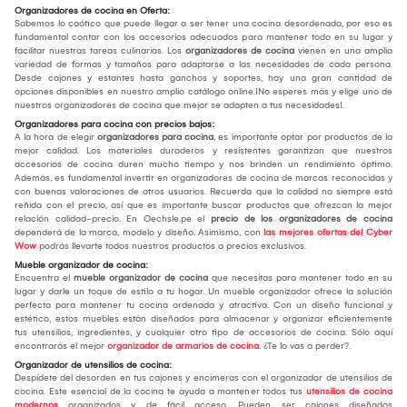
Organizadores de cocina en Oferta:
Sabemos lo caótico que puede llegar a ser tener una cocina desordenada, por eso es
fundamental contar con los accesorios adecuados para mantener todo en su lugar y
facilitar nuestras tareas culinarias. Los
organizadores de cocina
vienen en una amplia
variedad de formas y tamaños para adaptarse a las necesidades de cada persona.
Desde cajones y estantes hasta ganchos y soportes, hay una gran cantidad de
opciones disponibles en nuestro amplio catálogo online.¡No esperes más y elige uno de
nuestros organizadores de cocina que mejor se adapten a tus necesidades!.
Organizadores para cocina con precios bajos:
A la hora de elegir
organizadores para cocina
, es importante optar por productos de la
mejor calidad. Los materiales duraderos y resistentes garantizan que nuestros
accesorios de cocina duren mucho tiempo y nos brinden un rendimiento óptimo.
Además, es fundamental invertir en organizadores de cocina de marcas reconocidas y
con buenas valoraciones de otros usuarios. Recuerda que la calidad no siempre está
reñida con el precio, así que es importante buscar productos que ofrezcan la mejor
relación calidad-precio. En Oechsle.pe el
precio de los organizadores de cocina
dependerá de la marca, modelo y diseño. Asimismo, con
las mejores ofertas del Cyber
Wow
podrás llevarte todos nuestros productos a precios exclusivos.
Mueble organizador de cocina:
Encuentra el
mueble organizador de cocina
que necesitas para mantener todo en su
lugar y darle un toque de estilo a tu hogar. Un mueble organizador ofrece la solución
perfecta para mantener tu cocina ordenada y atractiva. Con un diseño funcional y
estético, estos muebles están diseñados para almacenar y organizar eficientemente
tus utensilios, ingredientes, y cualquier otro tipo de accesorios de cocina. Sólo aquí
encontrarás el mejor
organizador de armarios de cocina
. ¿Te lo vas a perder?.
Organizador de utensilios de cocina:
Despídete del desorden en tus cajones y encimeras con el organizador de utensilios de
cocina. Este esencial de la cocina te ayuda a mantener todos tus
utensilios de cocina
modernos
organizados y de fácil acceso. Pueden ser cajones diseñados