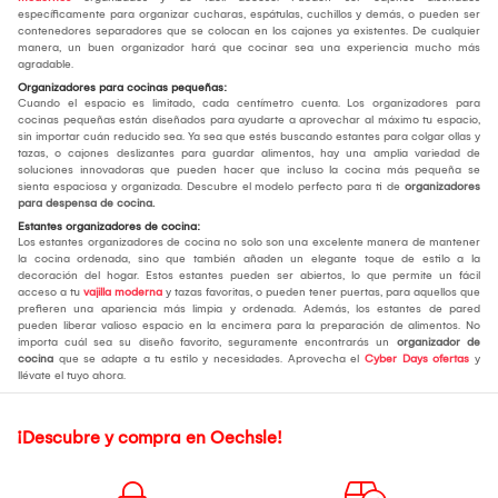
específicamente para organizar cucharas, espátulas, cuchillos y demás, o pueden ser
contenedores separadores que se colocan en los cajones ya existentes. De cualquier
manera, un buen organizador hará que cocinar sea una experiencia mucho más
agradable.
Organizadores para cocinas pequeñas:
Cuando el espacio es limitado, cada centímetro cuenta. Los organizadores para
cocinas pequeñas están diseñados para ayudarte a aprovechar al máximo tu espacio,
sin importar cuán reducido sea. Ya sea que estés buscando estantes para colgar ollas y
tazas, o cajones deslizantes para guardar alimentos, hay una amplia variedad de
soluciones innovadoras que pueden hacer que incluso la cocina más pequeña se
sienta espaciosa y organizada. Descubre el modelo perfecto para ti de
organizadores
para despensa de cocina.
Estantes organizadores de cocina:
Los estantes organizadores de cocina no solo son una excelente manera de mantener
la cocina ordenada, sino que también añaden un elegante toque de estilo a la
decoración del hogar. Estos estantes pueden ser abiertos, lo que permite un fácil
acceso a tu
vajilla moderna
y tazas favoritas, o pueden tener puertas, para aquellos que
prefieren una apariencia más limpia y ordenada. Además, los estantes de pared
pueden liberar valioso espacio en la encimera para la preparación de alimentos. No
importa cuál sea su diseño favorito, seguramente encontrarás un
organizador de
cocina
que se adapte a tu estilo y necesidades. Aprovecha el
Cyber Days ofertas
y
llévate el tuyo ahora.
¡Descubre y compra en Oechsle!