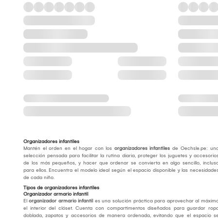
Organizadores infantiles
Mantén el orden en el hogar con los
organizadores infantiles
de Oechsle.pe: un
selección pensada para facilitar la rutina diaria, proteger los juguetes y accesorio
de los más pequeños, y hacer que ordenar se convierta en algo sencillo, inclus
para ellos. Encuentra el modelo ideal según el espacio disponible y las necesidade
de cada niño.
Tipos de organizadores infantiles
Organizador armario infantil
El
organizador armario infantil
es una solución práctica para aprovechar al máxim
el interior del clóset. Cuenta con compartimentos diseñados para guardar rop
doblada, zapatos y accesorios de manera ordenada, evitando que el espacio s