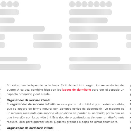
Su estructura independiente lo hace fácil de reubicar según las necesidades del
a
cuarto. A su vez, combina bien con los
juegos de dormitorio
para dar al espacio un
s
aspecto ordenado y coherente.
o
Organizador de madera infantil
s
El
organizador de madera infantil
destaca por su durabilidad y su estética cálida,
que se integra de forma natural con distintos estilos de decoración. La madera es
un material resistente que soporta el uso diario sin perder su acabado, por lo que es
una inversión con larga vida útil. Este tipo de organizador suele tener un diseño más
o
robusto, ideal para guardar libros, juguetes grandes o cajas de almacenamiento.
a
Organizador de dormitorio infantil
e