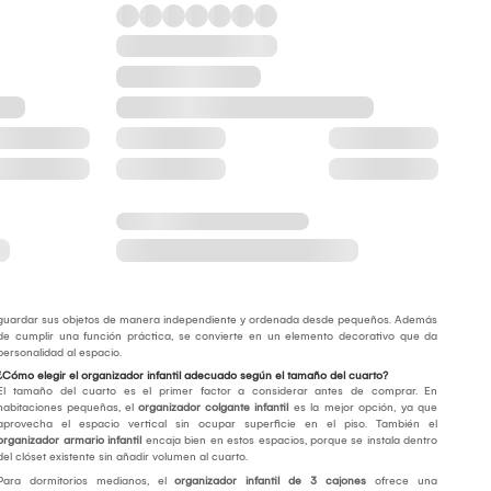
guardar sus objetos de manera independiente y ordenada desde pequeños. Además
de cumplir una función práctica, se convierte en un elemento decorativo que da
personalidad al espacio.
¿Cómo elegir el organizador infantil adecuado según el tamaño del cuarto?
El tamaño del cuarto es el primer factor a considerar antes de comprar. En
habitaciones pequeñas, el
organizador colgante infantil
es la mejor opción, ya que
aprovecha el espacio vertical sin ocupar superficie en el piso. También el
organizador armario infantil
encaja bien en estos espacios, porque se instala dentro
del clóset existente sin añadir volumen al cuarto.
Para dormitorios medianos, el
organizador infantil de 3 cajones
ofrece una