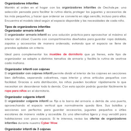
Organizadores infantiles
Mantén el orden en el hogar con los
organizadores infantiles
de Oechsle.pe: una
selección pensada para facilitar la rutina diaria, proteger los juguetes y accesorios de
los más pequeños, y hacer que ordenar se convierta en algo sencillo, incluso para ellos.
Encuentra el modelo ideal según el espacio disponible y las necesidades de cada niño.
Tipos de organizadores infantiles
Organizador armario infantil
El
organizador armario infantil
es una solución práctica para aprovechar al máximo el
interior del clóset. Cuenta con compartimentos diseñados para guardar ropa doblada,
zapatos y accesorios de manera ordenada, evitando que el espacio se llene de
prendas apiladas sin criterio.
Ideal para complementar los
muebles de dormitorio
que ya tienes, este tipo de
organizador se adapta a distintos tamaños de armario y facilita la rutina de vestirse
cada mañana.
Organizador infantil con cajones
El
organizador con cajones infantil
permite dividir el interior de los cajones en secciones
bien definidas, separando calcetines, ropa interior y otros artículos pequeños con
facilidad. Gracias a esta distribución, los niños pueden localizar rápidamente lo que
necesitan sin desordenar todo lo demás. Con esta opción podrás guardar fácilmente la
ropa para niños
en el dormitorio.
Organizador colgante infantil
El
organizador colgante infantil
se fija a la barra del armario o detrás de una puerta,
aprovechando el espacio vertical que normalmente queda libre. Sus bolsillos y
secciones son perfectos para guardar accesorios, juguetes pequeños o útiles
escolares de manera visible y accesible. Es una alternativa ligera y muy versátil para
habitaciones con poco espacio. Si te interesa, revisa las
ofertas de organizadores
infantiles
durante nuestro
Cyber Wow
.
Organizador infantil de 3 cajones