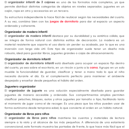
El
organizador infantil de 3 cajones
es uno de los formatos más completos, ya que
permite distribuir distintas categorías de objetos en niveles separados: juguetes en un
cajón, ropa en otro y accesorios en un tercero.
Su estructura independiente lo hace fácil de reubicar según las necesidades del cuarto.
A su vez, combina bien con los
juegos de dormitorio
para dar al espacio un aspecto
ordenado y coherente.
Organizador de madera infantil
El
organizador de madera infantil
destaca por su durabilidad y su estética cálida, que
se integra de forma natural con distintos estilos de decoración. La madera es un
material resistente que soporta el uso diario sin perder su acabado, por lo que es una
inversión con larga vida útil. Este tipo de organizador suele tener un diseño más
robusto, ideal para guardar libros, juguetes grandes o cajas de almacenamiento.
Organizador de dormitorio infantil
El
organizador de dormitorio infantil
está diseñado para ocupar un espacio fijo dentro
del cuarto, ya sea sobre el escritorio, en un rincón o junto a la
cama
. Agrupa en un solo
mueble la funcionalidad de guardar, clasificar y tener a mano todo lo que el niño
necesita durante el día. Es el complemento perfecto para mantener el ambiente
despejado y enseñar desde pequeños el hábito del orden.
Juguetero organizador
El
organizador de juguete
es una solución especialmente diseñada para guardar
juguetes de manera accesible y ordenada. Sus compartimentos amplios permiten
clasificar peluches, bloques, autos y otros juguetes por tamaño o tipo, facilitando tanto
el momento de jugar como el de recoger. Es una pieza que los niños pueden usar de
forma autónoma desde temprana edad, lo que convierte el orden en un hábito natural.
Organizador de libros para niños
El
organizador de libros para niños
mantiene los cuentos y materiales de lectura
siempre a la vista y al alcance de los más pequeños. A diferencia de una estantería
convencional, este formato muestra las portadas de frente, lo que hace más fácil que el