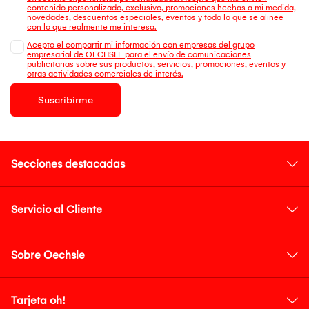
contenido personalizado, exclusivo, promociones hechas a mi medida,
novedades, descuentos especiales, eventos y todo lo que se alinee
con lo que realmente me interesa.
Acepto el compartir mi información con empresas del grupo
empresarial de OECHSLE para el envío de comunicaciones
publicitarias sobre sus productos, servicios, promociones, eventos y
otras actividades comerciales de interés.
Suscribirme
Secciones destacadas
Servicio al Cliente
Sobre Oechsle
Tarjeta oh!