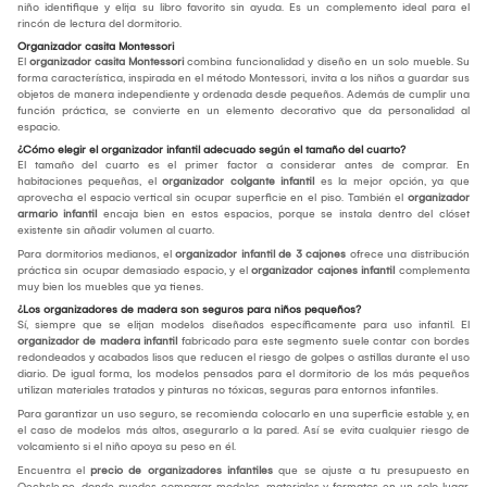
niño identifique y elija su libro favorito sin ayuda. Es un complemento ideal para el
rincón de lectura del dormitorio.
Organizador casita Montessori
El
organizador casita Montessori
combina funcionalidad y diseño en un solo mueble. Su
forma característica, inspirada en el método Montessori, invita a los niños a guardar sus
objetos de manera independiente y ordenada desde pequeños. Además de cumplir una
función práctica, se convierte en un elemento decorativo que da personalidad al
espacio.
¿Cómo elegir el organizador infantil adecuado según el tamaño del cuarto?
El tamaño del cuarto es el primer factor a considerar antes de comprar. En
habitaciones pequeñas, el
organizador colgante infantil
es la mejor opción, ya que
aprovecha el espacio vertical sin ocupar superficie en el piso. También el
organizador
armario infantil
encaja bien en estos espacios, porque se instala dentro del clóset
existente sin añadir volumen al cuarto.
Para dormitorios medianos, el
organizador infantil de 3 cajones
ofrece una distribución
práctica sin ocupar demasiado espacio, y el
organizador cajones infantil
complementa
muy bien los muebles que ya tienes.
¿Los organizadores de madera son seguros para niños pequeños?
Sí, siempre que se elijan modelos diseñados específicamente para uso infantil. El
organizador de madera infantil
fabricado para este segmento suele contar con bordes
redondeados y acabados lisos que reducen el riesgo de golpes o astillas durante el uso
diario. De igual forma, los modelos pensados para el dormitorio de los más pequeños
utilizan materiales tratados y pinturas no tóxicas, seguras para entornos infantiles.
Para garantizar un uso seguro, se recomienda colocarlo en una superficie estable y, en
el caso de modelos más altos, asegurarlo a la pared. Así se evita cualquier riesgo de
volcamiento si el niño apoya su peso en él.
Encuentra el
precio de organizadores infantiles
que se ajuste a tu presupuesto en
Oechsle.pe, donde puedes comparar modelos, materiales y formatos en un solo lugar.