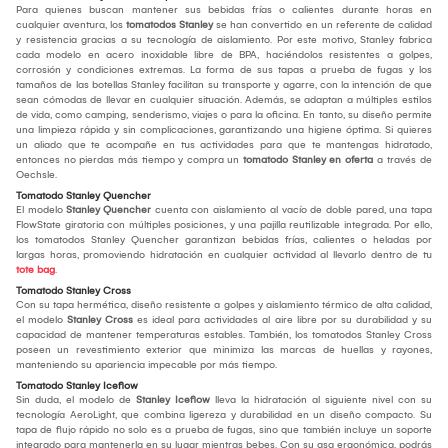
Para quienes buscan mantener sus bebidas frías o calientes durante horas en
cualquier aventura, los
tomatodos Stanley
se han convertido en un referente de calidad
y resistencia gracias a su tecnología de aislamiento. Por este motivo, Stanley fabrica
cada modelo en acero inoxidable libre de BPA, haciéndolos resistentes a golpes,
corrosión y condiciones extremas. La forma de sus tapas a prueba de fugas y los
tamaños de las botellas Stanley facilitan su transporte y agarre, con la intención de que
sean cómodas de llevar en cualquier situación. Además, se adaptan a múltiples estilos
de vida, como camping, senderismo, viajes o para la oficina. En tanto, su diseño permite
una limpieza rápida y sin complicaciones, garantizando una higiene óptima. Si quieres
un aliado que te acompañe en tus actividades para que te mantengas hidratado,
entonces no pierdas más tiempo y compra un
tomatodo Stanley en oferta
a través de
Oechsle.
Tomatodo Stanley Quencher
El modelo
Stanley Quencher
cuenta con aislamiento al vacío de doble pared, una tapa
FlowState giratoria con múltiples posiciones, y una pajilla reutilizable integrada. Por ello,
los tomatodos Stanley Quencher garantizan bebidas frías, calientes o heladas por
largas horas, promoviendo hidratación en cualquier actividad al llevarlo dentro de tu
tote bag
.
Tomatodo Stanley Cross
Con su tapa hermética, diseño resistente a golpes y aislamiento térmico de alta calidad,
el modelo
Stanley Cross
es ideal para actividades al aire libre por su durabilidad y su
capacidad de mantener temperaturas estables. También, los tomatodos Stanley Cross
poseen un revestimiento exterior que minimiza las marcas de huellas y rayones,
manteniendo su apariencia impecable por más tiempo.
Tomatodo Stanley Iceflow
Sin duda, el modelo de
Stanley Iceflow
lleva la hidratación al siguiente nivel con su
tecnología AeroLight, que combina ligereza y durabilidad en un diseño compacto. Su
tapa de flujo rápido no solo es a prueba de fugas, sino que también incluye un soporte
integrado para mantenerla en su lugar mientras bebes. Con su asa ergonómica, podrás