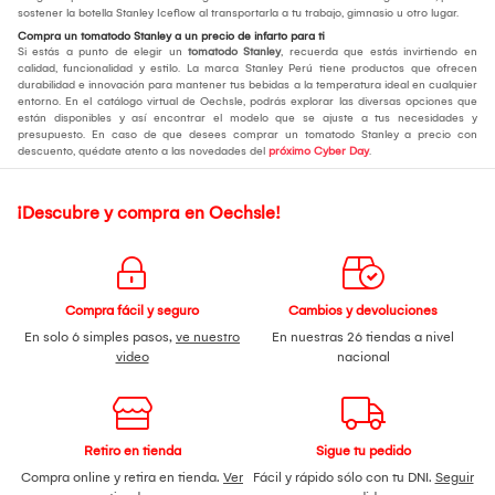
sostener la botella Stanley Iceflow al transportarla a tu trabajo, gimnasio u otro lugar.
Compra un tomatodo Stanley a un precio de infarto para ti
Si estás a punto de elegir un
tomatodo Stanley
, recuerda que estás invirtiendo en
calidad, funcionalidad y estilo. La marca Stanley Perú tiene productos que ofrecen
durabilidad e innovación para mantener tus bebidas a la temperatura ideal en cualquier
entorno. En el catálogo virtual de Oechsle, podrás explorar las diversas opciones que
están disponibles y así encontrar el modelo que se ajuste a tus necesidades y
presupuesto. En caso de que desees comprar un tomatodo Stanley a precio con
descuento, quédate atento a las novedades del
próximo Cyber Day
.
¡Descubre y compra en Oechsle!
Compra fácil y seguro
Cambios y devoluciones
En solo 6 simples pasos,
ve nuestro
En nuestras 26 tiendas a nivel
video
nacional
Retiro en tienda
Sigue tu pedido
Compra online y retira en tienda.
Ver
Fácil y rápido sólo con tu DNI.
Seguir