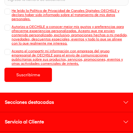
He leído la Política de Privacidad de Canales Digitales OECHSLE y
declaro haber sido informado sobre el tratamiento de mis datos
personales.
Autorizo a OECHSLE a conocer mejor mis gustos y preferencias para
ofrecerme experiencias personalizadas. Acepto que me envien
contenido personalizado, exclusivo, promociones hechas a mi medida,
novedades, descuentos especiales, eventos y todo lo que se alinee
con lo que realmente me interesa.
Acepto el compartir mi información con empresas del grupo
empresarial de OECHSLE para el envío de comunicaciones
publicitarias sobre sus productos, servicios, promociones, eventos y
otras actividades comerciales de interés.
Suscribirme
Secciones destacadas
Servicio al Cliente