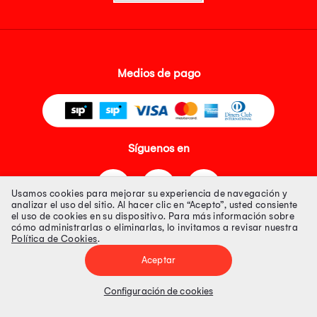
Medios de pago
Síguenos en
Usamos cookies para mejorar su experiencia de navegación y
analizar el uso del sitio. Al hacer clic en “Acepto”, usted consiente
el uso de cookies en su dispositivo. Para más información sobre
cómo administrarlas o eliminarlas, lo invitamos a revisar nuestra
Política de Cookies
.
Tienda 100% Segura
Aceptar
Tiendas Peruanas S.A. R.U.C. Nº 20493020618. Todos los derechos
reservados. Av. Aviación 2405 Piso 3, San Borja
Configuración de cookies
Precios disponibles solo en www.oechsle.pe. Precios online publicados
pueden incluir descuento adicional. Precios sujetos a variaciones sin
previo aviso. Productos sujetos a disponibilidad de stock