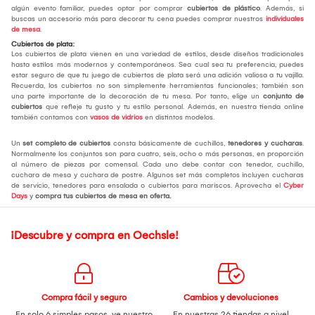
algún evento familiar, puedes optar por comprar
cubiertos de plástico
. Además, si
buscas un accesorio más para decorar tu cena puedes comprar nuestros
individuales
de mesa
.
Cubiertos de plata:
Los cubiertos de plata vienen en una variedad de estilos, desde diseños tradicionales
hasta estilos más modernos y contemporáneos. Sea cual sea tu preferencia, puedes
estar seguro de que tu juego de cubiertos de plata será una adición valiosa a tu vajilla.
Recuerda, los cubiertos no son simplemente herramientas funcionales; también son
una parte importante de la decoración de tu mesa. Por tanto, elige un
conjunto de
cubiertos
que refleje tu gusto y tu estilo personal. Además, en nuestra tienda online
también contamos con
vasos de vidrios
en distintos modelos.
Un
set completo de cubiertos
consta básicamente de cuchillos,
tenedores y cucharas
.
Normalmente los conjuntos son para cuatro, seis, ocho o más personas, en proporción
al número de piezas por comensal. Cada uno debe contar con tenedor, cuchillo,
cuchara de mesa y cuchara de postre. Algunos set más completos incluyen cucharas
de servicio, tenedores para ensalada o cubiertos para mariscos. Aprovecha el
Cyber
Days
y
compra tus cubiertos de mesa
en oferta.
¡Descubre y compra en Oechsle!
Compra fácil y seguro
Cambios y devoluciones
En solo 6 simples pasos,
ve nuestro
En nuestras 26 tiendas a nivel