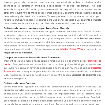
Nuestra gama de cubiertos comparte una variedad de estilos y diseños, todos
destinados a satisfacer múltiples necesidades y gustos decorativos. Ya que
entendemos que cada cocina y cada mesa están impregnadas con su propio carácter,
ofrecemos
cubiertos de mesa
desde estilos clásicos y contemporáneos hasta opciones
minimalistas y de diseño ultramoderno.Ya sea que estés buscando una cucharita para
tu café matutino, tenedores elegantes para una cena especial, o un conjunto completo
para ocasiones de cualquier tipo, en Oechsle.pe tenemos lo que necesitas.
Cubiertos de mesa a precios insuperables sólo en Oechsle:
Además de los diseños, ofrecemos una gran variedad de materiales, desde el acero
inoxidable resistente y de bajo mantenimiento hasta los cubiertos de plata elegante y
duraderos que aportan un toque de lujo a cualquier mesa. Los
cubiertos para mesa
también destacan por sus exquisitos detalles. Algunos cuentan con acabados pulidos
para brindar un brillo suave, mientras que otros poseen asientos de colores o patrones
para un toque divertido y único. Aprovecha las
rebajas Cyber Wow
y encuentra el
mejor
precio de cubiertos.
Compra tus nuevos cubiertos de mesa Tramontina:
Tramontina es una marca reconocida a nivel mundial en el ámbito de los
utensilios de
cocina
. Sus productos son conocidos por su calidad y durabilidad, garantizando que
sus cubiertos seguirán llevando excelencia a tu mesa por muchos años. Los
cubiertos
Tramontina
son más que simples utensilios de cocina, son una inversión en tu estilo de
vida. Navega por la web de Oechsle.pe y encuentra la gran
variedad de cubiertos
que
tenemos sólo para ti.
Cubiertos de mesa Dorados:
¿Estás buscando agregar un toque de sofisticación a tus cenas o eventos? Los
cubiertos dorados
son exactamente lo que necesitas para llevar tu experiencia de lujo
al siguiente nivel. Estos cubiertos no solo son impresionantes por su brillante color
dorado, sino también por su calidad superior y su durabilidad excepcional. Diseñado
para resistir el paso del tiempo, cada pieza combina una estética moderna y chic con
un rendimiento verdaderamente excepcional. Por otro lado,si buscas una opción para