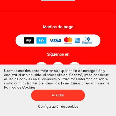
Medios de pago
Síguenos en
Usamos cookies para mejorar su experiencia de navegación y
analizar el uso del sitio. Al hacer clic en “Acepto”, usted consiente
el uso de cookies en su dispositivo. Para más información sobre
cómo administrarlas o eliminarlas, lo invitamos a revisar nuestra
Política de Cookies
.
Tienda 100% Segura
Aceptar
Tiendas Peruanas S.A. R.U.C. Nº 20493020618. Todos los derechos
reservados. Av. Aviación 2405 Piso 3, San Borja
Configuración de cookies
Precios disponibles solo en www.oechsle.pe. Precios online publicados
pueden incluir descuento adicional. Precios sujetos a variaciones sin
previo aviso. Productos sujetos a disponibilidad de stock