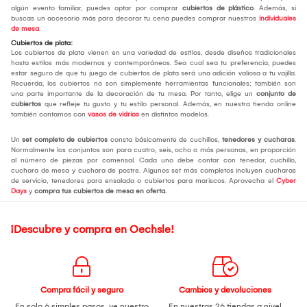
algún evento familiar, puedes optar por comprar
cubiertos de plástico
. Además, si
buscas un accesorio más para decorar tu cena puedes comprar nuestros
individuales
de mesa
.
Cubiertos de plata:
Los cubiertos de plata vienen en una variedad de estilos, desde diseños tradicionales
hasta estilos más modernos y contemporáneos. Sea cual sea tu preferencia, puedes
estar seguro de que tu juego de cubiertos de plata será una adición valiosa a tu vajilla.
Recuerda, los cubiertos no son simplemente herramientas funcionales; también son
una parte importante de la decoración de tu mesa. Por tanto, elige un
conjunto de
cubiertos
que refleje tu gusto y tu estilo personal. Además, en nuestra tienda online
también contamos con
vasos de vidrios
en distintos modelos.
Un
set completo de cubiertos
consta básicamente de cuchillos,
tenedores y cucharas
.
Normalmente los conjuntos son para cuatro, seis, ocho o más personas, en proporción
al número de piezas por comensal. Cada uno debe contar con tenedor, cuchillo,
cuchara de mesa y cuchara de postre. Algunos set más completos incluyen cucharas
de servicio, tenedores para ensalada o cubiertos para mariscos. Aprovecha el
Cyber
Days
y
compra tus cubiertos de mesa
en oferta.
¡Descubre y compra en Oechsle!
Compra fácil y seguro
Cambios y devoluciones
En solo 6 simples pasos,
ve nuestro
En nuestras 26 tiendas a nivel