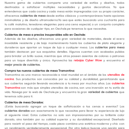
Nuestra gama de cubiertos comparte una variedad de estilos y diseños, todos
destinados a satisfacer múltiples necesidades y gustos decorativos. Ya que
entendemos que cada cocina y cada mesa están impregnadas con su propio carácter,
ofrecemos
cubiertos de mesa
desde estilos clásicos y contemporáneos hasta opciones
minimalistas y de diseño ultramoderno.Ya sea que estés buscando una cucharita para
tu café matutino, tenedores elegantes para una cena especial, o un conjunto completo
para ocasiones de cualquier tipo, en Oechsle.pe tenemos lo que necesitas.
Cubiertos de mesa a precios insuperables sólo en Oechsle:
Además de los diseños, ofrecemos una gran variedad de materiales, desde el acero
inoxidable resistente y de bajo mantenimiento hasta los cubiertos de plata elegante y
duraderos que aportan un toque de lujo a cualquier mesa. Los
cubiertos para mesa
también destacan por sus exquisitos detalles. Algunos cuentan con acabados pulidos
para brindar un brillo suave, mientras que otros poseen asientos de colores o patrones
para un toque divertido y único. Aprovecha las
rebajas Cyber Wow
y encuentra el
mejor
precio de cubiertos.
Compra tus nuevos cubiertos de mesa Tramontina:
Tramontina es una marca reconocida a nivel mundial en el ámbito de los
utensilios de
cocina
. Sus productos son conocidos por su calidad y durabilidad, garantizando que
sus cubiertos seguirán llevando excelencia a tu mesa por muchos años. Los
cubiertos
Tramontina
son más que simples utensilios de cocina, son una inversión en tu estilo de
vida. Navega por la web de Oechsle.pe y encuentra la gran
variedad de cubiertos
que
tenemos sólo para ti.
Cubiertos de mesa Dorados:
¿Estás buscando agregar un toque de sofisticación a tus cenas o eventos? Los
cubiertos dorados
son exactamente lo que necesitas para llevar tu experiencia de lujo
al siguiente nivel. Estos cubiertos no solo son impresionantes por su brillante color
dorado, sino también por su calidad superior y su durabilidad excepcional. Diseñado
para resistir el paso del tiempo, cada pieza combina una estética moderna y chic con
un rendimiento verdaderamente excepcional. Por otro lado,si buscas una opción para